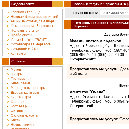
Разделы сайта
Товары и Услуги г. Черкассы и Че
Главная страница
Поиск по сайту:
Новости фирм, предприятий
Акции, выставки, семинары
Букетов, подарков :: КУРЬЕРСКИ
Каталог фирм г. Черкассы
Украина
Полезные статьи
Доставка буке
Прайс-листы
Услуги Центра "ЭЛИТ"
Магазин цветов и подарков
Фотогалерея г. Черкассы
Адрес: г. Черкассы, бул. Шевченк
Создание сайтов
Телефоны: , факс , моб. (097) 407
Контакты
(063) 496-46-46; (066) 939-26-06
Интернет-сайт:
Справка
Предоставляемые услуги:
Доста
Музеи
и области
Театры
Филармония
Библиотеки
Букет
Молодёжные центры
Агентство "Омела"
Дворцы культуры
Адрес: Украина, г. Черкассы, ул.
Кинотеатры
Телефоны: , факс , моб. 8 (094) 9
Зоопарк
Интернет-сайт:
Гостиницы
Фитнес
Салоны красоты
Предоставляемые услуги:
Оформ
Боулинг
Ночные клубы