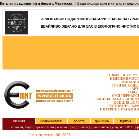
Каталог предприятий и фирм г. Черкассы.
[ Ваша информация в каталоге предприятий
ОРИГІНАЛЬНІ ПОДАРУНКОВІ НАБОРИ З ЧАЄМ. НАТУРАЛЬН
ДБАЙЛИВО ЗІБРАНО ДЛЯ ВАС В ЕКОЛОГІЧНО ЧИСТИХ К
ТОВАРЫ И УСЛУГ
НЕДВИЖИМОСТ
ФИНАНС
ТУРИЗМ, ОТДЫ
АВТ
РАБОТ
СМИ ЧЕРКАСС
АФИША, ЗАКАЗ БИЛЕТО
ВСЕ ДЛЯ ДОМ
РЕСТОРАНЫ, КАФ
ИНТЕРНЕТ-МАГАЗИН
главная
недвижимость
работа
финансы
туризм
новости, акции, презентации
|
каталог предприятий
|
прайс-листы
|
услуги "ЭЛИТ"
|
ф
Четверг, Август 06, 2026.