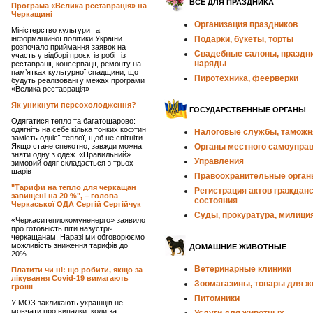
ВСЁ ДЛЯ ПРАЗДНИКА
Програма «Велика реставрація» на
Черкащині
Организация праздников
Міністерство культури та
інформаційної політики України
Подарки, букеты, торты
розпочало приймання заявок на
Свадебные салоны, праздн
участь у відборі проєктів робіт із
наряды
реставрації, консервації, ремонту на
пам’ятках культурної спадщини, що
Пиротехника, феерверки
будуть реалізовані у межах програми
«Велика реставрація»
Як уникнути переохолодження?
ГОСУДАРСТВЕННЫЕ ОРГАНЫ
Одягатися тепло та багатошарово:
одягніть на себе кілька тонких кофтин
Налоговые службы, таможн
замість однієї теплої, щоб не спітніти.
Якщо стане спекотно, завжди можна
Органы местного самоупра
зняти одну з одеж. «Правильний»
Управления
зимовий одяг складається з трьох
шарів
Правоохранительные орган
"Тарифи на тепло для черкащан
Регистрация актов гражданс
завищені на 20 %", – голова
состояния
Черкаської ОДА Сергій Сергійчук
Суды, прокуратура, милици
«Черкаситеплокомуненерго» заявило
про готовність піти назустріч
черкащанам. Наразі ми обговорюємо
можливість зниження тарифів до
ДОМАШНИЕ ЖИВОТНЫЕ
20%.
Ветеринарные клиники
Платити чи ні: що робити, якщо за
лікування Covid-19 вимагають
Зоомагазины, товары для 
гроші
Питомники
У МОЗ закликають українців не
мовчати про випадки, коли за