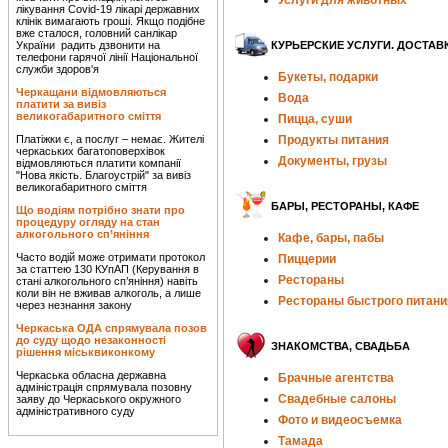
Услуги для животных
лікування Covid-19 лікарі державних
клінік вимагають гроші. Якщо подібне
вже сталося, головний санлікар
України радить дзвонити на
КУРЬЕРСКИЕ УСЛУГИ. ДОСТАВ
телефони гарячої лінії Національної
служби здоров'я
Букеты, подарки
Черкащани відмовляються
Вода
платити за вивіз
великогабаритного сміття
Пицца, суши
Платіжки є, а послуг – немає. Жителі
Продукты питания
черкаських багатоповерхівок
Документы, грузы
відмовляються платити компанії
"Нова якість. Благоустрій" за вивіз
великогабаритного сміття
БАРЫ, РЕСТОРАНЫ, КАФЕ
Що водіям потрібно знати про
процедуру огляду на стан
алкогольного сп’яніння
Кафе, бары, пабы
Часто водій може отримати протокол
Пиццерии
за статтею 130 КУпАП (Керування в
Рестораны
стані алкогольного сп’яніння) навіть
коли він не вживав алкоголь, а лише
Рестораны быстрого питани
через незнання закону
Черкаська ОДА спрямувала позов
до суду щодо незаконності
ЗНАКОМСТВА, СВАДЬБА
рішення міськвиконкому
Черкаська обласна державна
Брачные агентства
адміністрація спрямувала позовну
Свадебные салоны
заяву до Черкаського окружного
адміністративного суду
Фото и видеосъемка
Тамада