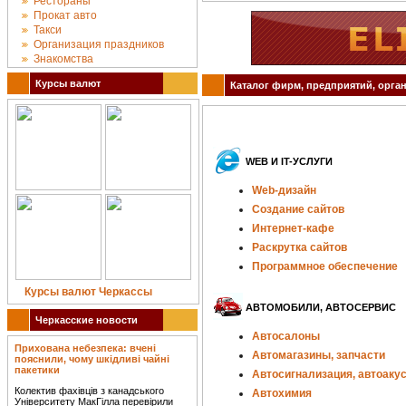
Рестораны
Прокат авто
Такси
Организация праздников
Знакомства
Курсы валют
Каталог фирм, предприятий, орган
WEB И IT-УСЛУГИ
Web-дизайн
Создание сайтов
Интернет-кафе
Раскрутка сайтов
Программное обеспечение
Курсы валют Черкассы
АВТОМОБИЛИ, АВТОСЕРВИС
Черкасские новости
Автосалоны
Прихована небезпека: вчені
Автомагазины, запчасти
пояснили, чому шкідливі чайні
пакетики
Автосигнализация, автоаку
Колектив фахівців з канадського
Автохимия
Університету МакГілла перевірили