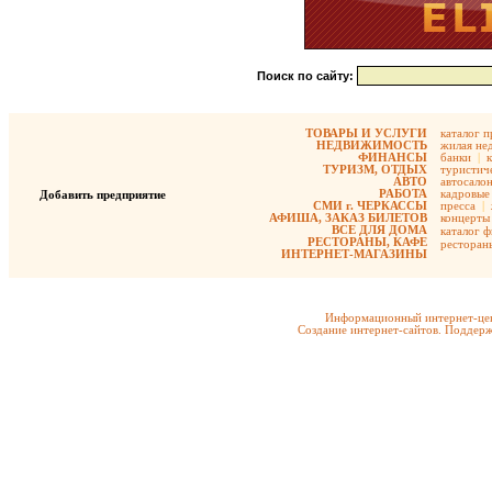
Поиск по сайту:
ТОВАРЫ И УСЛУГИ
каталог 
НЕДВИЖИМОСТЬ
жилая не
ФИНАНСЫ
банки
|
ТУРИЗМ, ОТДЫХ
туристиче
АВТО
автосало
РАБОТА
кадровые 
Добавить предприятие
СМИ г. ЧЕРКАССЫ
пресса
|
АФИША, ЗАКАЗ БИЛЕТОВ
концерты
ВСЕ ДЛЯ ДОМА
каталог 
РЕСТОРАНЫ, КАФЕ
ресторан
ИНТЕРНЕТ-МАГАЗИНЫ
Информационный интернет-цен
Создание интернет-сайтов. Поддерж