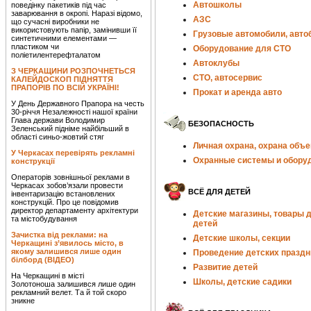
Автошколы
поведінку пакетиків під час
заварювання в окропі. Наразі відомо,
АЗС
що сучасні виробники не
використовують папір, замінивши її
Грузовые автомобили, авто
синтетичними елементами —
пластиком чи
Оборудование для СТО
поліетилентерефталатом
Автоклубы
З ЧЕРКАЩИНИ РОЗПОЧНЕТЬСЯ
СТО, автосервис
КАЛЕЙДОСКОП ПІДНЯТТЯ
ПРАПОРІВ ПО ВСІЙ УКРАЇНІ!
Прокат и аренда авто
У День Державного Прапора на честь
30-річчя Незалежності нашої країни
Глава держави Володимир
БЕЗОПАСНОСТЬ
Зеленський підніме найбільший в
області синьо-жовтий стяг
Личная охрана, охрана объе
У Черкасах перевірять рекламні
Охранные системы и обору
конструкції
Операторів зовнішньої реклами в
Черкасах зобов’язали провести
ВСЁ ДЛЯ ДЕТЕЙ
інвентаризацію встановлених
конструкцій. Про це повідомив
директор департаменту архітектури
Детские магазины, товары 
та містобудування
детей
Зачистка від реклами: на
Детские школы, секции
Черкащині з’явилось місто, в
якому залишився лише один
Проведение детских праздн
білборд (ВІДЕО)
Развитие детей
На Черкащині в місті
Школы, детские садики
Золотоноша залишився лише один
рекламний велет. Та й той скоро
зникне