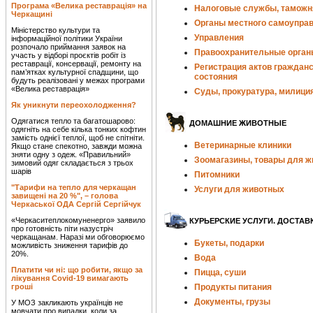
Програма «Велика реставрація» на
Налоговые службы, таможн
Черкащині
Органы местного самоупра
Міністерство культури та
Управления
інформаційної політики України
розпочало приймання заявок на
Правоохранительные орган
участь у відборі проєктів робіт із
реставрації, консервації, ремонту на
Регистрация актов гражданс
пам’ятках культурної спадщини, що
состояния
будуть реалізовані у межах програми
«Велика реставрація»
Суды, прокуратура, милици
Як уникнути переохолодження?
Одягатися тепло та багатошарово:
ДОМАШНИЕ ЖИВОТНЫЕ
одягніть на себе кілька тонких кофтин
замість однієї теплої, щоб не спітніти.
Ветеринарные клиники
Якщо стане спекотно, завжди можна
зняти одну з одеж. «Правильний»
Зоомагазины, товары для 
зимовий одяг складається з трьох
шарів
Питомники
"Тарифи на тепло для черкащан
Услуги для животных
завищені на 20 %", – голова
Черкаської ОДА Сергій Сергійчук
«Черкаситеплокомуненерго» заявило
КУРЬЕРСКИЕ УСЛУГИ. ДОСТАВ
про готовність піти назустріч
черкащанам. Наразі ми обговорюємо
Букеты, подарки
можливість зниження тарифів до
20%.
Вода
Платити чи ні: що робити, якщо за
Пицца, суши
лікування Covid-19 вимагають
гроші
Продукты питания
Документы, грузы
У МОЗ закликають українців не
мовчати про випадки, коли за