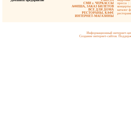
Добавить предприятие
СМИ г. ЧЕРКАССЫ
пресса
|
АФИША, ЗАКАЗ БИЛЕТОВ
концерты
ВСЕ ДЛЯ ДОМА
каталог 
РЕСТОРАНЫ, КАФЕ
ресторан
ИНТЕРНЕТ-МАГАЗИНЫ
Информационный интернет-цен
Создание интернет-сайтов. Поддерж