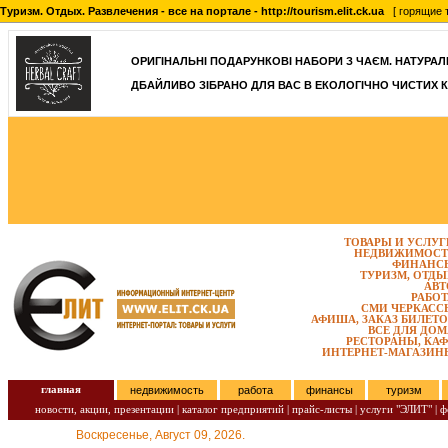
Туризм. Отдых. Развлечения - все на портале - http://tourism.elit.ck.ua
[ горящие т
ОРИГІНАЛЬНІ ПОДАРУНКОВІ НАБОРИ З ЧАЄМ. НАТУРАЛЬН
ДБАЙЛИВО ЗІБРАНО ДЛЯ ВАС В ЕКОЛОГІЧНО ЧИСТИХ К
ТОВАРЫ И УСЛУГ
НЕДВИЖИМОСТ
ФИНАНС
ТУРИЗМ, ОТДЫ
АВТ
РАБОТ
СМИ ЧЕРКАСС
АФИША, ЗАКАЗ БИЛЕТО
ВСЕ ДЛЯ ДОМ
РЕСТОРАНЫ, КАФ
ИНТЕРНЕТ-МАГАЗИН
главная
недвижимость
работа
финансы
туризм
новости, акции, презентации
|
каталог предприятий
|
прайс-листы
|
услуги "ЭЛИТ"
|
ф
Воскресенье, Август 09, 2026.