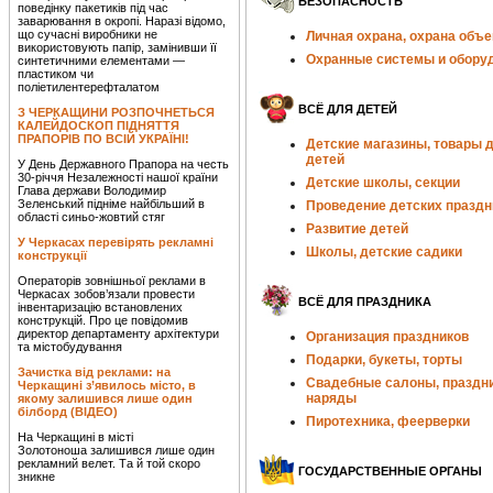
БЕЗОПАСНОСТЬ
поведінку пакетиків під час
заварювання в окропі. Наразі відомо,
що сучасні виробники не
Личная охрана, охрана объе
використовують папір, замінивши її
Охранные системы и обору
синтетичними елементами —
пластиком чи
поліетилентерефталатом
ВСЁ ДЛЯ ДЕТЕЙ
З ЧЕРКАЩИНИ РОЗПОЧНЕТЬСЯ
КАЛЕЙДОСКОП ПІДНЯТТЯ
ПРАПОРІВ ПО ВСІЙ УКРАЇНІ!
Детские магазины, товары 
детей
У День Державного Прапора на честь
30-річчя Незалежності нашої країни
Детские школы, секции
Глава держави Володимир
Зеленський підніме найбільший в
Проведение детских праздн
області синьо-жовтий стяг
Развитие детей
У Черкасах перевірять рекламні
Школы, детские садики
конструкції
Операторів зовнішньої реклами в
Черкасах зобов’язали провести
ВСЁ ДЛЯ ПРАЗДНИКА
інвентаризацію встановлених
конструкцій. Про це повідомив
директор департаменту архітектури
Организация праздников
та містобудування
Подарки, букеты, торты
Зачистка від реклами: на
Свадебные салоны, праздн
Черкащині з’явилось місто, в
наряды
якому залишився лише один
білборд (ВІДЕО)
Пиротехника, феерверки
На Черкащині в місті
Золотоноша залишився лише один
рекламний велет. Та й той скоро
ГОСУДАРСТВЕННЫЕ ОРГАНЫ
зникне