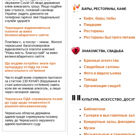
лікування Covid-19 лікарі державних
клінік вимагають гроші. Якщо подібне
БАРЫ, РЕСТОРАНЫ, КАФЕ
вже сталося, головний санлікар
України радить дзвонити на
телефони гарячої лінії Національної
Кафе, бары, пабы
служби здоров'я
Пиццерии
Черкащани відмовляються
Рестораны
платити за вивіз
великогабаритного сміття
Рестораны быстрого питани
Платіжки є, а послуг – немає. Жителі
черкаських багатоповерхівок
відмовляються платити компанії
ЗНАКОМСТВА, СВАДЬБА
"Нова якість. Благоустрій" за вивіз
великогабаритного сміття
Брачные агентства
Що водіям потрібно знати про
Свадебные салоны
процедуру огляду на стан
алкогольного сп’яніння
Фото и видеосъемка
Часто водій може отримати протокол
Тамада
за статтею 130 КУпАП (Керування в
стані алкогольного сп’яніння) навіть
Организация свадеб
коли він не вживав алкоголь, а лише
через незнання закону
Черкаська ОДА спрямувала позов
КУЛЬТУРА, ИСКУССТВО, ДОСУГ
до суду щодо незаконності
рішення міськвиконкому
Библиотеки
Черкаська обласна державна
Галереи и выставочные за
адміністрація спрямувала позовну
заяву до Черкаського окружного
Концертные залы, филармо
адміністративного суду
Музеи
Музыкальные и танцеваль