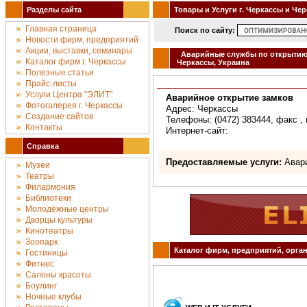
Разделы сайта
Товары и Услуги г. Черкассы и Че
Главная страница
Поиск по сайту:
Новости фирм, предприятий
Акции, выставки, семинары
Аварийные службы по открытию 
Каталог фирм г. Черкассы
Черкассы, Украина
Полезные статьи
Прайс-листы
Услуги Центра "ЭЛИТ"
Аварийное открытие замков
Фотогалерея г. Черкассы
Адрес: Черкассы
Создание сайтов
Телефоны: (0472) 383444, факс , 
Контакты
Интернет-сайт:
Справка
Предоставляемые услуги:
Авари
Музеи
Театры
Филармония
Библиотеки
Молодёжные центры
Дворцы культуры
Кинотеатры
Зоопарк
Каталог фирм, предприятий, орган
Гостиницы
Фитнес
Салоны красоты
Боулинг
Ночные клубы