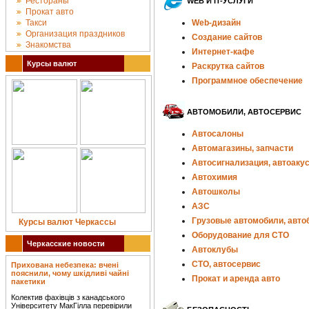
Рестораны
WEB И IT-УСЛУГИ
Прокат авто
Такси
Web-дизайн
Организация праздников
Создание сайтов
Знакомства
Интернет-кафе
Курсы валют
Раскрутка сайтов
Программное обеспечение
АВТОМОБИЛИ, АВТОСЕРВИС
Автосалоны
Автомагазины, запчасти
Автосигнализация, автоаку
Автохимия
Автошколы
АЗС
Грузовые автомобили, авто
Курсы валют Черкассы
Оборудование для СТО
Черкасские новости
Автоклубы
СТО, автосервис
Прихована небезпека: вчені
пояснили, чому шкідливі чайні
Прокат и аренда авто
пакетики
Колектив фахівців з канадського
Університету МакГілла перевірили