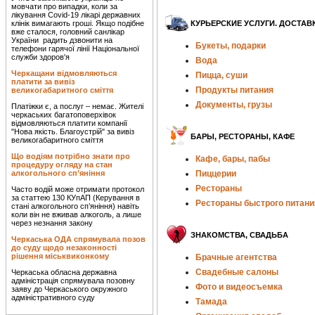
мовчати про випадки, коли за
лікування Covid-19 лікарі державних
клінік вимагають гроші. Якщо подібне
КУРЬЕРСКИЕ УСЛУГИ. ДОСТАВ
вже сталося, головний санлікар
України радить дзвонити на
Букеты, подарки
телефони гарячої лінії Національної
служби здоров'я
Вода
Черкащани відмовляються
Пицца, суши
платити за вивіз
Продукты питания
великогабаритного сміття
Документы, грузы
Платіжки є, а послуг – немає. Жителі
черкаських багатоповерхівок
відмовляються платити компанії
"Нова якість. Благоустрій" за вивіз
БАРЫ, РЕСТОРАНЫ, КАФЕ
великогабаритного сміття
Що водіям потрібно знати про
Кафе, бары, пабы
процедуру огляду на стан
алкогольного сп’яніння
Пиццерии
Рестораны
Часто водій може отримати протокол
за статтею 130 КУпАП (Керування в
Рестораны быстрого питани
стані алкогольного сп’яніння) навіть
коли він не вживав алкоголь, а лише
через незнання закону
ЗНАКОМСТВА, СВАДЬБА
Черкаська ОДА спрямувала позов
до суду щодо незаконності
рішення міськвиконкому
Брачные агентства
Свадебные салоны
Черкаська обласна державна
адміністрація спрямувала позовну
Фото и видеосъемка
заяву до Черкаського окружного
адміністративного суду
Тамада