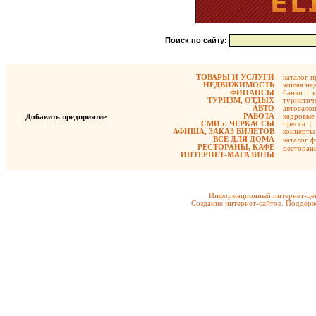
Поиск по сайту:
ТОВАРЫ И УСЛУГИ
каталог 
НЕДВИЖИМОСТЬ
жилая не
ФИНАНСЫ
банки
|
ТУРИЗМ, ОТДЫХ
туристиче
АВТО
автосало
РАБОТА
кадровые 
Добавить предприятие
СМИ г. ЧЕРКАССЫ
пресса
|
АФИША, ЗАКАЗ БИЛЕТОВ
концерты
ВСЕ ДЛЯ ДОМА
каталог 
РЕСТОРАНЫ, КАФЕ
ресторан
ИНТЕРНЕТ-МАГАЗИНЫ
Информационный интернет-цен
Создание интернет-сайтов. Поддерж