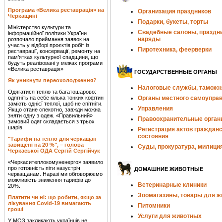
Програма «Велика реставрація» на
Организация праздников
Черкащині
Подарки, букеты, торты
Міністерство культури та
Свадебные салоны, праздн
інформаційної політики України
наряды
розпочало приймання заявок на
участь у відборі проєктів робіт із
Пиротехника, феерверки
реставрації, консервації, ремонту на
пам’ятках культурної спадщини, що
будуть реалізовані у межах програми
«Велика реставрація»
ГОСУДАРСТВЕННЫЕ ОРГАНЫ
Як уникнути переохолодження?
Налоговые службы, таможн
Одягатися тепло та багатошарово:
одягніть на себе кілька тонких кофтин
Органы местного самоупра
замість однієї теплої, щоб не спітніти.
Управления
Якщо стане спекотно, завжди можна
зняти одну з одеж. «Правильний»
Правоохранительные орган
зимовий одяг складається з трьох
шарів
Регистрация актов гражданс
состояния
"Тарифи на тепло для черкащан
завищені на 20 %", – голова
Суды, прокуратура, милици
Черкаської ОДА Сергій Сергійчук
«Черкаситеплокомуненерго» заявило
про готовність піти назустріч
ДОМАШНИЕ ЖИВОТНЫЕ
черкащанам. Наразі ми обговорюємо
можливість зниження тарифів до
Ветеринарные клиники
20%.
Зоомагазины, товары для 
Платити чи ні: що робити, якщо за
лікування Covid-19 вимагають
Питомники
гроші
Услуги для животных
У МОЗ закликають українців не