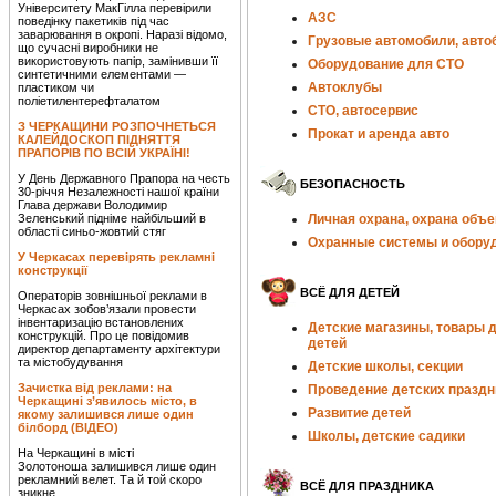
Університету МакГілла перевірили
АЗС
поведінку пакетиків під час
заварювання в окропі. Наразі відомо,
Грузовые автомобили, авто
що сучасні виробники не
використовують папір, замінивши її
Оборудование для СТО
синтетичними елементами —
Автоклубы
пластиком чи
поліетилентерефталатом
СТО, автосервис
З ЧЕРКАЩИНИ РОЗПОЧНЕТЬСЯ
Прокат и аренда авто
КАЛЕЙДОСКОП ПІДНЯТТЯ
ПРАПОРІВ ПО ВСІЙ УКРАЇНІ!
У День Державного Прапора на честь
БЕЗОПАСНОСТЬ
30-річчя Незалежності нашої країни
Глава держави Володимир
Зеленський підніме найбільший в
Личная охрана, охрана объе
області синьо-жовтий стяг
Охранные системы и обору
У Черкасах перевірять рекламні
конструкції
ВСЁ ДЛЯ ДЕТЕЙ
Операторів зовнішньої реклами в
Черкасах зобов’язали провести
інвентаризацію встановлених
Детские магазины, товары 
конструкцій. Про це повідомив
детей
директор департаменту архітектури
та містобудування
Детские школы, секции
Зачистка від реклами: на
Проведение детских праздн
Черкащині з’явилось місто, в
Развитие детей
якому залишився лише один
білборд (ВІДЕО)
Школы, детские садики
На Черкащині в місті
Золотоноша залишився лише один
рекламний велет. Та й той скоро
ВСЁ ДЛЯ ПРАЗДНИКА
зникне