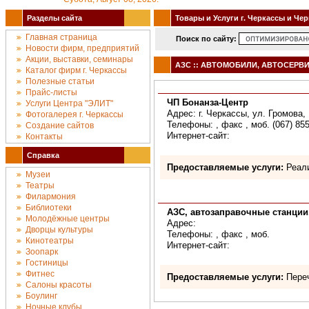
Разделы сайта
Товары и Услуги г. Черкассы и Че
Главная страница
Поиск по сайту:
Новости фирм, предприятий
Акции, выставки, семинары
АЗС :: АВТОМОБИЛИ, АВТОСЕРВИС 
Каталог фирм г. Черкассы
Полезные статьи
Прайс-листы
ЧП Бонанза-Центр
Услуги Центра "ЭЛИТ"
Адрес: г. Черкассы, ул. Громова,
Фотогалерея г. Черкассы
Телефоны: , факс , моб. (067) 85
Создание сайтов
Интернет-сайт:
Контакты
Справка
Предоставляемые услуги:
Реали
Музеи
Театры
Филармония
Библиотеки
АЗС, автозаправочные станции
Молодёжные центры
Адрес:
Дворцы культуры
Телефоны: , факс , моб.
Кинотеатры
Интернет-сайт:
Зоопарк
Гостиницы
Фитнес
Предоставляемые услуги:
Переч
Салоны красоты
Боулинг
Ночные клубы