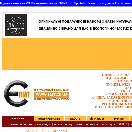
Нужен свой сайт?! Интернет-центр 'ЭЛИТ' - http://elit.ck.ua:
[ создание Интернет-с
]
ОРИГІНАЛЬНІ ПОДАРУНКОВІ НАБОРИ З ЧАЄМ. НАТУРАЛЬН
ДБАЙЛИВО ЗІБРАНО ДЛЯ ВАС В ЕКОЛОГІЧНО ЧИСТИХ К
ТОВАРЫ И УСЛУГ
НЕДВИЖИМОСТ
ФИНАНС
ТУРИЗМ, ОТДЫ
АВТ
РАБОТ
СМИ ЧЕРКАСС
АФИША, ЗАКАЗ БИЛЕТО
ВСЕ ДЛЯ ДОМ
РЕСТОРАНЫ, КАФ
ИНТЕРНЕТ-МАГАЗИН
главная
недвижимость
работа
финансы
туризм
новости, акции, презентации
|
каталог предприятий
|
прайс-листы
|
услуги "ЭЛИТ"
|
ф
Субота, Август 08, 2026.