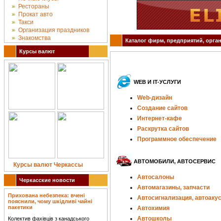
Рестораны
Прокат авто
Такси
Организация праздников
Знакомства
Каталог фирм, предприятий, орган
Курсы валют
WEB И IT-УСЛУГИ
Web-дизайн
Создание сайтов
Интернет-кафе
Раскрутка сайтов
Программное обеспечение
АВТОМОБИЛИ, АВТОСЕРВИС
Курсы валют Черкассы
Автосалоны
Черкасские новости
Автомагазины, запчасти
Прихована небезпека: вчені
Автосигнализация, автоаку
пояснили, чому шкідливі чайні
пакетики
Автохимия
Автошколы
Колектив фахівців з канадського