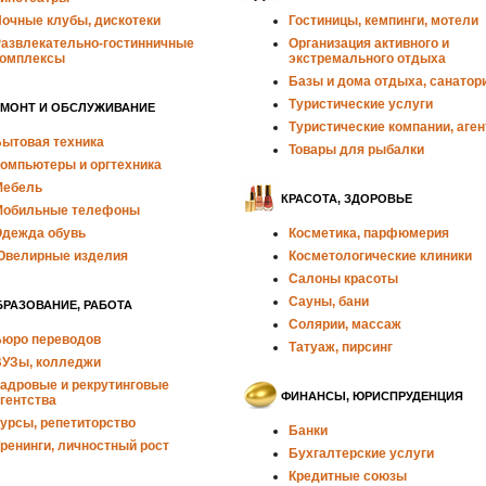
очные клубы, дискотеки
Гостиницы, кемпинги, мотели
азвлекательно-гостинничные
Организация активного и
омплексы
экстремального отдыха
Базы и дома отдыха, санатор
Туристические услуги
ЕМОНТ И ОБСЛУЖИВАНИЕ
Туристические компании, аген
ытовая техника
Товары для рыбалки
омпьютеры и оргтехника
Мебель
КРАСОТА, ЗДОРОВЬЕ
Мобильные телефоны
дежда обувь
Косметика, парфюмерия
велирные изделия
Косметологические клиники
Салоны красоты
Сауны, бани
РАЗОВАНИЕ, РАБОТА
Солярии, массаж
юро переводов
Татуаж, пирсинг
УЗы, колледжи
адровые и рекрутинговые
ФИНАНСЫ, ЮРИСПРУДЕНЦИЯ
гентства
урсы, репетиторство
Банки
ренинги, личностный рост
Бухгалтерские услуги
Кредитные союзы