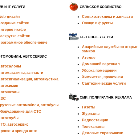
B И IT-УСЛУГИ
СЕЛЬСКОЕ ХОЗЯЙСТВО
eb-дизайн
Сельхозтехника и запчасти
оздание сайтов
Овощи и фрукты
нтернет-кафе
аскрутка сайтов
БЫТОВЫЕ УСЛУГИ
рограммное обеспечение
Аварийные службы по откры
замков
ВТОМОБИЛИ, АВТОСЕРВИС
Ателье
Домашний персонал
втосалоны
Уборка помещений
втомагазины, запчасти
Химчистка, прачечная
втосигнализация, автоакустика
Сантехнические услуги
втохимия
Автошколы
СМИ, ПОЛИГРАФИЯ, РЕКЛАМА
АЗС
рузовые автомобили, автобусы
Газеты
борудование для СТО
Журналы
втоклубы
Радиостанции
ТО, автосервис
Телеканалы
рокат и аренда авто
Деловые справочники