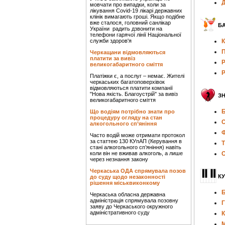
Д
мовчати про випадки, коли за
лікування Covid-19 лікарі державних
клінік вимагають гроші. Якщо подібне
вже сталося, головний санлікар
БА
України радить дзвонити на
телефони гарячої лінії Національної
служби здоров'я
К
П
Черкащани відмовляються
платити за вивіз
Р
великогабаритного сміття
Р
Платіжки є, а послуг – немає. Жителі
черкаських багатоповерхівок
відмовляються платити компанії
"Нова якість. Благоустрій" за вивіз
З
великогабаритного сміття
Б
Що водіям потрібно знати про
процедуру огляду на стан
С
алкогольного сп’яніння
Ф
Часто водій може отримати протокол
за статтею 130 КУпАП (Керування в
Т
стані алкогольного сп’яніння) навіть
коли він не вживав алкоголь, а лише
О
через незнання закону
Черкаська ОДА спрямувала позов
КУ
до суду щодо незаконності
рішення міськвиконкому
Б
Черкаська обласна державна
адміністрація спрямувала позовну
Г
заяву до Черкаського окружного
адміністративного суду
К
М