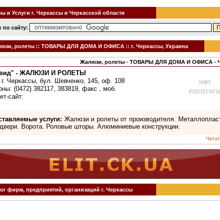
 и Услуги г. Черкассы и Черкасской области
 по сайту:
юзи, ролеты :: ТОВАРЫ ДЛЯ ДОМА И ОФИСА :: г. Черкассы, Украина
Жалюзи, ролеты - ТОВАРЫ ДЛЯ ДОМА И ОФИСА -
вид" - ЖАЛЮЗИ И РОЛЕТЫ
 г. Черкассы, бул. Шевченко, 145, оф. 108
ны: (0472) 382117, 383819, факс , моб.
ет-сайт:
ставляемые услуги:
Жалюзи и ролеты от производителя. Металлоплас
 двери. Ворота. Роловые шторы. Алюминиевые конструкции.
Читат
ог фирм, предприятий, организаций г. Черкассы