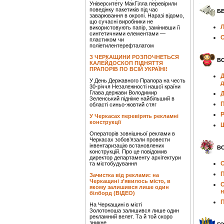
Університету МакГілла перевірили
поведінку пакетиків під час
Б
заварювання в окропі. Наразі відомо,
що сучасні виробники не
Л
використовують папір, замінивши її
синтетичними елементами —
О
пластиком чи
поліетилентерефталатом
З ЧЕРКАЩИНИ РОЗПОЧНЕТЬСЯ
ВС
КАЛЕЙДОСКОП ПІДНЯТТЯ
ПРАПОРІВ ПО ВСІЙ УКРАЇНІ!
Д
У День Державного Прапора на честь
д
30-річчя Незалежності нашої країни
Глава держави Володимир
Д
Зеленський підніме найбільший в
П
області синьо-жовтий стяг
Р
У Черкасах перевірять рекламні
конструкції
Ш
Операторів зовнішньої реклами в
Черкасах зобов’язали провести
інвентаризацію встановлених
ВС
конструкцій. Про це повідомив
директор департаменту архітектури
О
та містобудування
П
Зачистка від реклами: на
Черкащині з’явилось місто, в
С
якому залишився лише один
білборд (ВІДЕО)
П
На Черкащині в місті
Золотоноша залишився лише один
рекламний велет. Та й той скоро
зникне