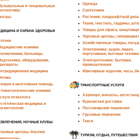
Одежда
узыкальные и танцевальные
оллективы
Сантехника
еатры
Растения, ландшафтный диза
Ткани, текстиль, гардины, шт
Товары для офиса, канцтовар
ЕДИЦИНА И ОХРАНА ЗДОРОВЬЯ
Торговые центры, гипермарке
птеки
Хозяйственные товары, посуд
едицинские клиники
Электроника: аудио, видео,
оликлиники, больницы
портативная, бытовая техника
едтехника, оборудование,
Электротехника: бытовая,
репараты
промышленная
етрадиционная медицина
Ювелирные изделия, часы, б
птика
корая и неотложная помощь
ТРАНСПОРТНЫЕ УСЛУГИ
томатологические клиники
Аэропорт, вокзалы, автостанц
слуги психолога
Курьерская доставка
стетическая медицина и
осметология
Пассажирские перевозки
Грузовые перевозки
Такси
АЗВЛЕЧЕНИЯ, НОЧНЫЕ КЛУБЫ
гровые центры, боулинг
ТУРИЗМ, ОТДЫХ, ПУТЕШЕСТВИЯ
инотеатры