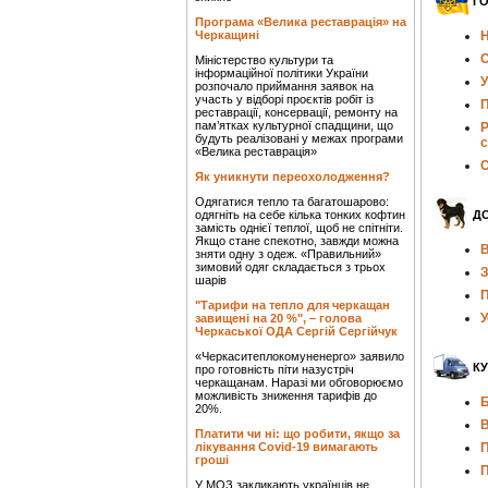
Г
Програма «Велика реставрація» на
Черкащині
Н
О
Міністерство культури та
інформаційної політики України
У
розпочало приймання заявок на
участь у відборі проєктів робіт із
П
реставрації, консервації, ремонту на
пам’ятках культурної спадщини, що
Р
будуть реалізовані у межах програми
с
«Велика реставрація»
С
Як уникнути переохолодження?
Одягатися тепло та багатошарово:
одягніть на себе кілька тонких кофтин
Д
замість однієї теплої, щоб не спітніти.
Якщо стане спекотно, завжди можна
В
зняти одну з одеж. «Правильний»
зимовий одяг складається з трьох
З
шарів
П
"Тарифи на тепло для черкащан
У
завищені на 20 %", – голова
Черкаської ОДА Сергій Сергійчук
«Черкаситеплокомуненерго» заявило
КУ
про готовність піти назустріч
черкащанам. Наразі ми обговорюємо
можливість зниження тарифів до
Б
20%.
Платити чи ні: що робити, якщо за
лікування Covid-19 вимагають
П
гроші
П
У МОЗ закликають українців не