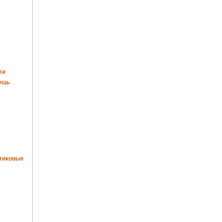
ги
ощь
тиковые