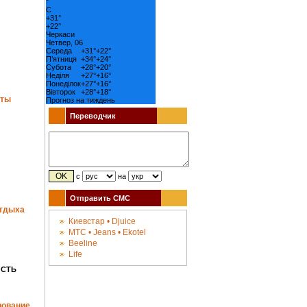
°
C
+
31°
+
22°
Черкаси
Четвер, 06
Середа
+
31°
+
22°
П’ятниця
+
34°
+
24°
Субота
+
28°
+
20°
Неділя
+
27°
+
16°
Понеділок
+
27°
+
16°
Вівторок
+
28°
+
18°
аты
Прогноз на тиждень
Переводчик
с
на
Отправить СМС
отдыха
Киевстар • Djuice
МТС • Jeans • Ekotel
Beeline
Life
ОСТЬ
рование