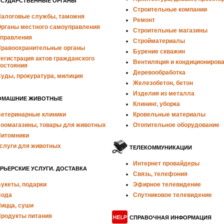
ОСУДАРСТВЕННЫЕ ОРГАНЫ
Строительные компании
алоговые службы, таможня
Ремонт
рганы местного самоуправления
Строительные магазины
правления
Стройматериалы
равоохранительные органы
Бурение скважин
егистрация актов гражданского
Вентиляция и кондициониров
остояния
Деревообработка
уды, прокуратура, милиция
Железобетон, бетон
Изделия из металла
ОМАШНИЕ ЖИВОТНЫЕ
Клининг, уборка
етеринарные клиники
Кровельные материалы
оомагазины, товары для животных
Отопительное оборудование
итомники
слуги для животных
ТЕЛЕКОММУНИКАЦИИ
Интернет провайдеры
РЬЕРСКИЕ УСЛУГИ. ДОСТАВКА
Связь, телефония
укеты, подарки
Эфирное телевидение
Вода
Спутниковое телевидение
ицца, суши
родукты питания
СПРАВОЧНАЯ ИНФОРМАЦИЯ