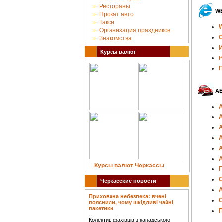
Рестораны
WE
Прокат авто
Такси
W
Организация праздников
С
Знакомства
И
Курсы валют
Р
П
А
А
А
А
А
Курсы валют Черкассы
Г
О
Черкасские новости
А
Прихована небезпека: вчені
С
пояснили, чому шкідливі чайні
пакетики
П
Колектив фахівців з канадського