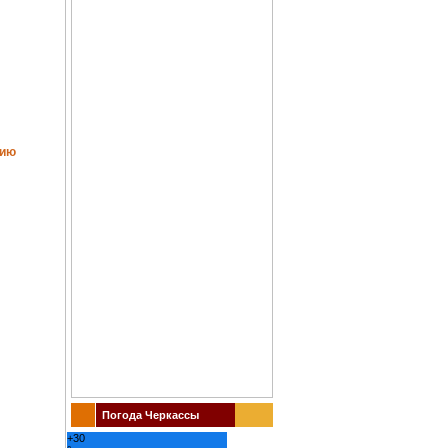
тию
Погода Черкассы
+
30