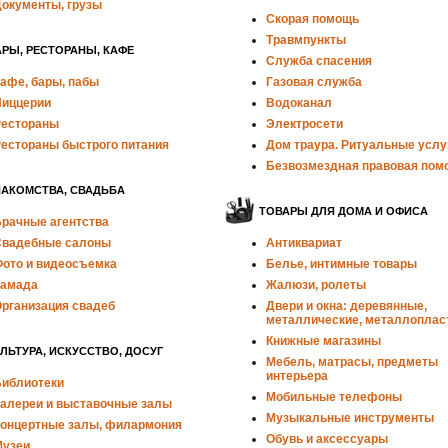
окументы, грузы
Скорая помощь
Травмпункты
РЫ, РЕСТОРАНЫ, КАФЕ
Служба спасения
афе, бары, пабы
Газовая служба
иццерии
Водоканал
естораны
Электросети
естораны быстрого питания
Дом траура. Ритуальные услу
Безвозмездная правовая пом
НАКОМСТВА, СВАДЬБА
ТОВАРЫ ДЛЯ ДОМА И ОФИСА
рачные агентства
вадебные салоны
Антиквариат
ото и видеосъемка
Белье, интимные товары
амада
Жалюзи, ролеты
рганизация свадеб
Двери и окна: деревянные,
металлические, металлоплас
Книжные магазины
ЛЬТУРА, ИСКУССТВО, ДОСУГ
Мебель, матрасы, предметы
интерьера
иблиотеки
Мобильные телефоны
алереи и выставочные залы
Музыкальные инструменты
онцертные залы, филармония
Обувь и аксессуары
узеи