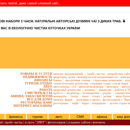
сделать любой, даже самый сложный сайт...
ВІ НАБОРИ З ЧАЄМ. НАТУРАЛЬНІ АВТОРСЬКІ ДУХМЯНІ ЧАЇ З ДИКИХ ТРАВ. 🍵
 ВАС В ЕКОЛОГІЧНО ЧИСТИХ КУТОЧКАХ УКРАЇНИ
ТОВАРЫ И УСЛУГИ
каталог предприятий
|
прайс-листы
|
разработка сай
НЕДВИЖИМОСТЬ
квартиры,
дома
|
коммерческая недвижимость
|
земель
ФИНАНСЫ
банки
|
кредитные союзы
|
страховые компании
|
кур
ТУРИЗМ, ОТДЫХ
туристические агентства
|
горящие туры
|
отели мира
|
АВТО
автосалоны
|
сто
|
автосигнализация
|
автозвук
|
автох
РАБОТА
кадровые агентства
|
резюме
|
вакансии
|
работа в У
СМИ ЧЕРКАССЫ
пресса
|
журналы
|
телевидение
|
радио
|
справочни
АФИША, ЗАКАЗ БИЛЕТОВ
концерты
|
театр
|
кино
|
спорт
|
детям
|
заказ биле
ВСЕ ДЛЯ ДОМА
каталог фирм
|
полезные советы
|
фотогалерея г. Чер
РЕСТОРАНЫ, КАФЕ
рестораны
|
кафе
|
бары
|
пиццерии
|
кухни стран м
ИНТЕРНЕТ-МАГАЗИНЫ
финансы
туризм
авто
СМИ
афиша
ваш дом
ий
|
прайс-листы
|
услуги "ЭЛИТ"
|
фотогалерея
|
создание сайтов
|
контакты