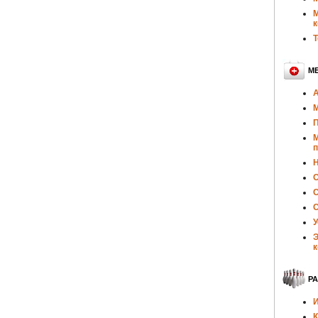
М
к
Т
М
А
М
П
М
п
Н
О
С
С
У
Э
к
Р
И
К