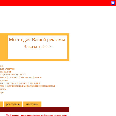
Место для Вашей рекламы.
Заказать >>>
тов
ные участки
сы валют
справочник туриста
имия
|
тюнинг
|
запчасти
|
шины
краине
ки
|
интернет-радио
|
фильмы
тов
|
организация мероприятий
|
знакомства
кассы
ира
рестораны
магазины
Добавить предприятие в бизнес-каталог