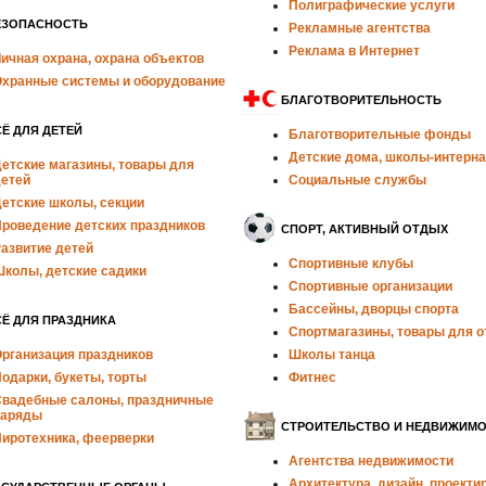
Полиграфические услуги
ЕЗОПАСНОСТЬ
Рекламные агентства
Реклама в Интернет
ичная охрана, охрана объектов
хранные системы и оборудование
БЛАГОТВОРИТЕЛЬНОСТЬ
Ё ДЛЯ ДЕТЕЙ
Благотворительные фонды
Детские дома, школы-интерн
етские магазины, товары для
етей
Социальные службы
етские школы, секции
роведение детских праздников
СПОРТ, АКТИВНЫЙ ОТДЫХ
азвитие детей
Спортивные клубы
колы, детские садики
Спортивные организации
Бассейны, дворцы спорта
Ё ДЛЯ ПРАЗДНИКА
Спортмагазины, товары для 
рганизация праздников
Школы танца
одарки, букеты, торты
Фитнес
вадебные салоны, праздничные
наряды
СТРОИТЕЛЬСТВО И НЕДВИЖИМ
иротехника, феерверки
Агентства недвижимости
Архитектура, дизайн, проекти