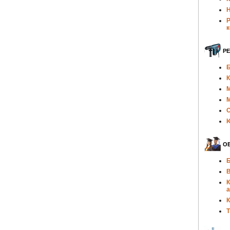
Н
Р
к
Р
Б
К
О
Ю
ОБ
Б
В
К
а
К
Т