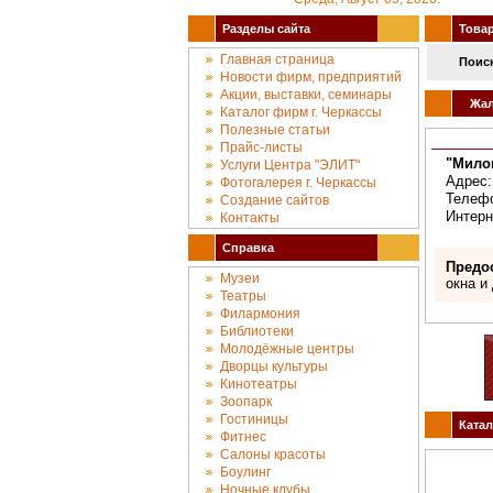
Разделы сайта
Товары
Главная страница
Поиск
Новости фирм, предприятий
Акции, выставки, семинары
Жал
Каталог фирм г. Черкассы
Полезные статьи
Прайс-листы
"Мило
Услуги Центра "ЭЛИТ"
Адрес:
Фотогалерея г. Черкассы
Телефо
Создание сайтов
Интерн
Контакты
Справка
Предо
Музеи
окна и
Театры
Филармония
Библиотеки
Молодёжные центры
Дворцы культуры
Кинотеатры
Зоопарк
Гостиницы
Катал
Фитнес
Салоны красоты
Боулинг
Ночные клубы