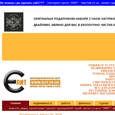
Не знаешь где сделать сайт???
[ Интернет-центр 'ЭЛИТ' - http://elit.ck.ua - может 
]
ОРИГІНАЛЬНІ ПОДАРУНКОВІ НАБОРИ З ЧАЄМ. НАТУРАЛЬН
ДБАЙЛИВО ЗІБРАНО ДЛЯ ВАС В ЕКОЛОГІЧНО ЧИСТИХ К
ТОВАРЫ И УСЛУГ
НЕДВИЖИМОСТ
ФИНАНС
ТУРИЗМ, ОТДЫ
АВТ
РАБОТ
СМИ ЧЕРКАСС
АФИША, ЗАКАЗ БИЛЕТО
ВСЕ ДЛЯ ДОМ
РЕСТОРАНЫ, КАФ
ИНТЕРНЕТ-МАГАЗИН
главная
недвижимость
работа
финансы
туризм
новости, акции, презентации
|
каталог предприятий
|
прайс-листы
|
услуги "ЭЛИТ"
|
ф
Воскресенье, Август 09, 2026.