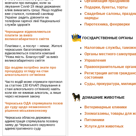
Организация праздников
мовчати про випадки, коли за
лікування Covid-19 лікарі державних
Подарки, букеты, торты
клінік вимагають гроші. Якщо подібне
Свадебные салоны, праздн
вже сталося, головний санлікар
України радить дзвонити на
наряды
телефони гарячої лінії Національної
Пиротехника, феерверки
служби здоров'я
Черкащани відмовляються
платити за вивіз
ГОСУДАРСТВЕННЫЕ ОРГАНЫ
великогабаритного сміття
Платіжки є, а послуг – немає. Жителі
Налоговые службы, таможн
черкаських багатоповерхівок
відмовляються платити компанії
Органы местного самоупра
"Нова якість. Благоустрій" за вивіз
Управления
великогабаритного сміття
Правоохранительные орган
Що водіям потрібно знати про
процедуру огляду на стан
Регистрация актов гражданс
алкогольного сп’яніння
состояния
Часто водій може отримати протокол
Суды, прокуратура, милици
за статтею 130 КУпАП (Керування в
стані алкогольного сп’яніння) навіть
коли він не вживав алкоголь, а лише
через незнання закону
ДОМАШНИЕ ЖИВОТНЫЕ
Черкаська ОДА спрямувала позов
до суду щодо незаконності
Ветеринарные клиники
рішення міськвиконкому
Зоомагазины, товары для 
Черкаська обласна державна
Питомники
адміністрація спрямувала позовну
заяву до Черкаського окружного
Услуги для животных
адміністративного суду