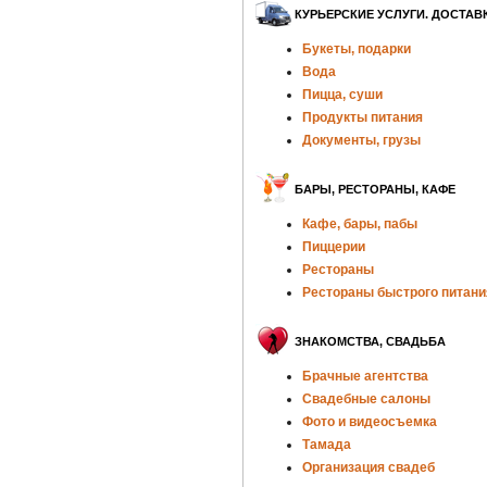
КУРЬЕРСКИЕ УСЛУГИ. ДОСТАВ
Букеты, подарки
Вода
Пицца, суши
Продукты питания
Документы, грузы
БАРЫ, РЕСТОРАНЫ, КАФЕ
Кафе, бары, пабы
Пиццерии
Рестораны
Рестораны быстрого питани
ЗНАКОМСТВА, СВАДЬБА
Брачные агентства
Свадебные салоны
Фото и видеосъемка
Тамада
Организация свадеб