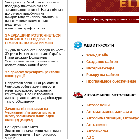
Університету МакГілла перевірили
поведінку пакетиків під час
заварювання в окропі. Наразі відомо,
що сучасні виробники не
використовують папір, замінивши її
Каталог фирм, предприятий, орган
синтетичними елементами —
пластиком чи
поліетилентерефталатом
З ЧЕРКАЩИНИ РОЗПОЧНЕТЬСЯ
КАЛЕЙДОСКОП ПІДНЯТТЯ
ПРАПОРІВ ПО ВСІЙ УКРАЇНІ!
WEB И IT-УСЛУГИ
У День Державного Прапора на честь
30-річчя Незалежності нашої країни
Web-дизайн
Глава держави Володимир
Зеленський підніме найбільший в
Создание сайтов
області синьо-жовтий стяг
Интернет-кафе
У Черкасах перевірять рекламні
Раскрутка сайтов
конструкції
Программное обеспечение
Операторів зовнішньої реклами в
Черкасах зобов’язали провести
інвентаризацію встановлених
конструкцій. Про це повідомив
АВТОМОБИЛИ, АВТОСЕРВИС
директор департаменту архітектури
та містобудування
Автосалоны
Зачистка від реклами: на
Автомагазины, запчасти
Черкащині з’явилось місто, в
якому залишився лише один
Автосигнализация, автоаку
білборд (ВІДЕО)
Автохимия
На Черкащині в місті
Золотоноша залишився лише один
Автошколы
рекламний велет. Та й той скоро
АЗС
зникне