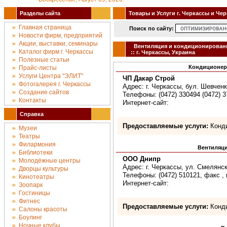
Разделы сайта
Товары и Услуги г. Черкассы и Че
Главная страница
Поиск по сайту:
Новости фирм, предприятий
Акции, выставки, семинары
Вентиляция и кондиционирова
Каталог фирм г. Черкассы
:: г. Черкассы, Украина
Полезные статьи
Кондиционер
Прайс-листы
Услуги Центра "ЭЛИТ"
ЧП Дакар Строй
Фотогалерея г. Черкассы
Адрес: г. Черкассы, бул. Шевченк
Создание сайтов
Телефоны: (0472) 330494 (0472) 3
Контакты
Интернет-сайт:
Справка
Предоставляемые услуги:
Конди
Музеи
Театры
Филармония
Вентиляци
Библиотеки
ООО Днипр
Молодёжные центры
Адрес: г. Черкассы, ул. Смелянск
Дворцы культуры
Телефоны: (0472) 510121, факс , 
Кинотеатры
Интернет-сайт:
Зоопарк
Гостиницы
Фитнес
Предоставляемые услуги:
Конд
Салоны красоты
Боулинг
Ночные клубы