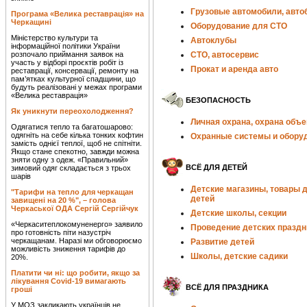
Грузовые автомобили, авто
Програма «Велика реставрація» на
Черкащині
Оборудование для СТО
Міністерство культури та
Автоклубы
інформаційної політики України
розпочало приймання заявок на
СТО, автосервис
участь у відборі проєктів робіт із
Прокат и аренда авто
реставрації, консервації, ремонту на
пам’ятках культурної спадщини, що
будуть реалізовані у межах програми
«Велика реставрація»
БЕЗОПАСНОСТЬ
Як уникнути переохолодження?
Личная охрана, охрана объе
Одягатися тепло та багатошарово:
одягніть на себе кілька тонких кофтин
Охранные системы и обору
замість однієї теплої, щоб не спітніти.
Якщо стане спекотно, завжди можна
зняти одну з одеж. «Правильний»
ВСЁ ДЛЯ ДЕТЕЙ
зимовий одяг складається з трьох
шарів
Детские магазины, товары 
"Тарифи на тепло для черкащан
детей
завищені на 20 %", – голова
Черкаської ОДА Сергій Сергійчук
Детские школы, секции
«Черкаситеплокомуненерго» заявило
Проведение детских праздн
про готовність піти назустріч
черкащанам. Наразі ми обговорюємо
Развитие детей
можливість зниження тарифів до
Школы, детские садики
20%.
Платити чи ні: що робити, якщо за
лікування Covid-19 вимагають
ВСЁ ДЛЯ ПРАЗДНИКА
гроші
У МОЗ закликають українців не