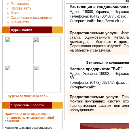
В
Рестораны
Вентиляция и кондиционирова
Прокат авто
Адрес: 18000, Украина, г. Черкас
Такси
Телефоны: (0472) 384377 , факс ,
Организация праздников
Интернет-сайт: http://vent.ck.ua
Знакомства
Курсы валют
Предоставляемые услуги:
Изгот
стали, оцинкованного металл
дымоходы, - бытовые и промы
Порошковая окраска изделий. Об
на объекте у заказчика.
Вентиляция и кондицио
Частное предприятие "ВиП"
Адрес: Украина, 18002, г. Черкасс
50
Телефоны: (0472) 367147, факс , 
Интернет-сайт:
Курсы валют Черкассы
Предоставляемые услуги:
Прое
монтаж внутренних систем ото
Черкасские новости
Паспортизация систем вентиля
оборудования.
Прихована небезпека: вчені
пояснили, чому шкідливі чайні
пакетики
Колектив фахівців з канадського