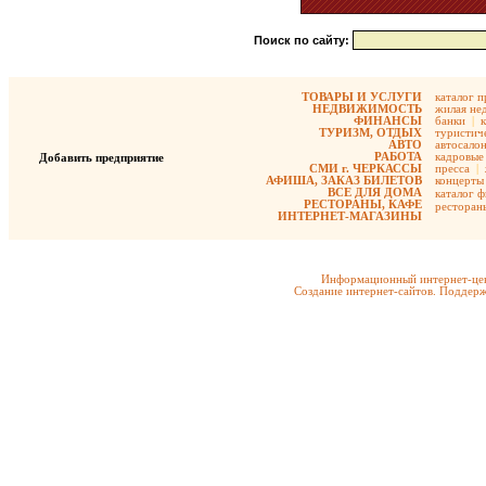
Поиск по сайту:
ТОВАРЫ И УСЛУГИ
каталог 
НЕДВИЖИМОСТЬ
жилая не
ФИНАНСЫ
банки
|
ТУРИЗМ, ОТДЫХ
туристиче
АВТО
автосало
РАБОТА
кадровые 
Добавить предприятие
СМИ г. ЧЕРКАССЫ
пресса
|
АФИША, ЗАКАЗ БИЛЕТОВ
концерты
ВСЕ ДЛЯ ДОМА
каталог 
РЕСТОРАНЫ, КАФЕ
ресторан
ИНТЕРНЕТ-МАГАЗИНЫ
Информационный интернет-цен
Создание интернет-сайтов. Поддерж