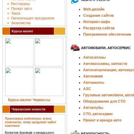
Рестораны
Прокат авто
Web-дизайн
Такси
Создание сайтов
Организация праздников
Интернет-кафе
Знакомства
Раскрутка сайтов
Курсы валют
Программное обеспечение
АВТОМОБИЛИ, АВТОСЕРВИС
Автосалоны
Автомагазины, запчасти
Автосигнализация, автоаку
Автохимия
Автошколы
АЗС
Грузовые автомобили, авто
Курсы валют Черкассы
Оборудование для СТО
Автоклубы
Черкасские новости
СТО, автосервис
Прихована небезпека: вчені
Прокат и аренда авто
пояснили, чому шкідливі чайні
пакетики
Колектив фахівців з канадського
БЕЗОПАСНОСТЬ