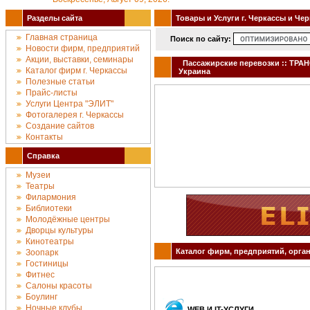
Разделы сайта
Товары и Услуги г. Черкассы и Че
Главная страница
Поиск по сайту:
Новости фирм, предприятий
Акции, выставки, семинары
Пассажирские перевозки :: ТРА
Каталог фирм г. Черкассы
Украина
Полезные статьи
Прайс-листы
Услуги Центра "ЭЛИТ"
Фотогалерея г. Черкассы
Создание сайтов
Контакты
Справка
Музеи
Театры
Филармония
Библиотеки
Молодёжные центры
Дворцы культуры
Кинотеатры
Каталог фирм, предприятий, орган
Зоопарк
Гостиницы
Фитнес
Салоны красоты
Боулинг
Ночные клубы
WEB И IT-УСЛУГИ