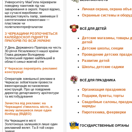
Університету МакГілла перевірили
поведінку пакетиків під час
Личная охрана, охрана объе
заварювання в окропі. Наразі відомо,
що сучасні виробники не
Охранные системы и обору
використовують папір, замінивши її
синтетичними елементами —
пластиком чи
поліетилентерефталатом
ВСЁ ДЛЯ ДЕТЕЙ
З ЧЕРКАЩИНИ РОЗПОЧНЕТЬСЯ
КАЛЕЙДОСКОП ПІДНЯТТЯ
Детские магазины, товары 
ПРАПОРІВ ПО ВСІЙ УКРАЇНІ!
детей
У День Державного Прапора на честь
Детские школы, секции
30-річчя Незалежності нашої країни
Проведение детских праздн
Глава держави Володимир
Зеленський підніме найбільший в
Развитие детей
області синьо-жовтий стяг
Школы, детские садики
У Черкасах перевірять рекламні
конструкції
Операторів зовнішньої реклами в
ВСЁ ДЛЯ ПРАЗДНИКА
Черкасах зобов’язали провести
інвентаризацію встановлених
конструкцій. Про це повідомив
Организация праздников
директор департаменту архітектури
Подарки, букеты, торты
та містобудування
Свадебные салоны, праздн
Зачистка від реклами: на
наряды
Черкащині з’явилось місто, в
якому залишився лише один
Пиротехника, феерверки
білборд (ВІДЕО)
На Черкащині в місті
Золотоноша залишився лише один
ГОСУДАРСТВЕННЫЕ ОРГАНЫ
рекламний велет. Та й той скоро
зникне