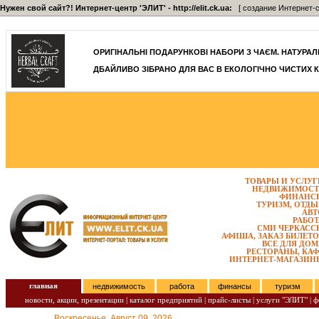
Нужен свой сайт?! Интернет-центр 'ЭЛИТ' - http://elit.ck.ua:
[ создание Интернет-с
]
ОРИГІНАЛЬНІ ПОДАРУНКОВІ НАБОРИ З ЧАЄМ. НАТУРАЛЬН
ДБАЙЛИВО ЗІБРАНО ДЛЯ ВАС В ЕКОЛОГІЧНО ЧИСТИХ К
ТОВАРЫ И УСЛУГ
НЕДВИЖИМОСТ
ФИНАНС
ТУРИЗМ, ОТДЫ
АВТ
РАБОТ
СМИ ЧЕРКАСС
АФИША, ЗАКАЗ БИЛЕТО
ВСЕ ДЛЯ ДОМ
РЕСТОРАНЫ, КАФ
ИНТЕРНЕТ-МАГАЗИН
главная
недвижимость
работа
финансы
туризм
новости, акции, презентации
|
каталог предприятий
|
прайс-листы
|
услуги "ЭЛИТ"
|
ф
Воскресенье, Август 09, 2026.