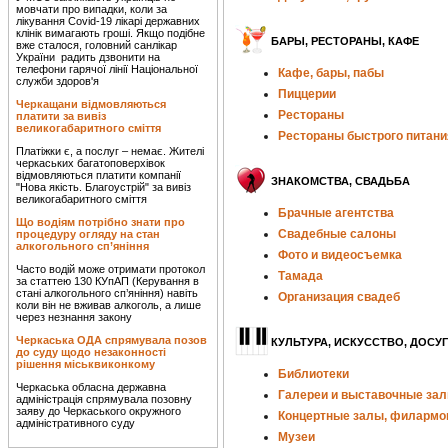
мовчати про випадки, коли за
лікування Covid-19 лікарі державних
клінік вимагають гроші. Якщо подібне
БАРЫ, РЕСТОРАНЫ, КАФЕ
вже сталося, головний санлікар
України радить дзвонити на
телефони гарячої лінії Національної
Кафе, бары, пабы
служби здоров'я
Пиццерии
Черкащани відмовляються
Рестораны
платити за вивіз
великогабаритного сміття
Рестораны быстрого питани
Платіжки є, а послуг – немає. Жителі
черкаських багатоповерхівок
відмовляються платити компанії
ЗНАКОМСТВА, СВАДЬБА
"Нова якість. Благоустрій" за вивіз
великогабаритного сміття
Брачные агентства
Що водіям потрібно знати про
Свадебные салоны
процедуру огляду на стан
алкогольного сп’яніння
Фото и видеосъемка
Часто водій може отримати протокол
Тамада
за статтею 130 КУпАП (Керування в
стані алкогольного сп’яніння) навіть
Организация свадеб
коли він не вживав алкоголь, а лише
через незнання закону
Черкаська ОДА спрямувала позов
КУЛЬТУРА, ИСКУССТВО, ДОСУГ
до суду щодо незаконності
рішення міськвиконкому
Библиотеки
Черкаська обласна державна
Галереи и выставочные за
адміністрація спрямувала позовну
заяву до Черкаського окружного
Концертные залы, филармо
адміністративного суду
Музеи