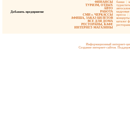
ФИНАНСЫ
банки
|
ТУРИЗМ, ОТДЫХ
туристиче
АВТО
автосало
РАБОТА
кадровые 
Добавить предприятие
СМИ г. ЧЕРКАССЫ
пресса
|
АФИША, ЗАКАЗ БИЛЕТОВ
концерты
ВСЕ ДЛЯ ДОМА
каталог 
РЕСТОРАНЫ, КАФЕ
ресторан
ИНТЕРНЕТ-МАГАЗИНЫ
Информационный интернет-цен
Создание интернет-сайтов. Поддерж