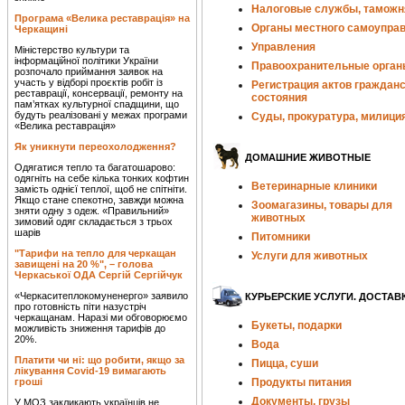
Налоговые службы, таможн
Програма «Велика реставрація» на
Органы местного самоупра
Черкащині
Управления
Міністерство культури та
інформаційної політики України
Правоохранительные орган
розпочало приймання заявок на
участь у відборі проєктів робіт із
Регистрация актов гражданс
реставрації, консервації, ремонту на
состояния
пам’ятках культурної спадщини, що
будуть реалізовані у межах програми
Суды, прокуратура, милици
«Велика реставрація»
Як уникнути переохолодження?
ДОМАШНИЕ ЖИВОТНЫЕ
Одягатися тепло та багатошарово:
одягніть на себе кілька тонких кофтин
Ветеринарные клиники
замість однієї теплої, щоб не спітніти.
Якщо стане спекотно, завжди можна
Зоомагазины, товары для
зняти одну з одеж. «Правильний»
животных
зимовий одяг складається з трьох
шарів
Питомники
"Тарифи на тепло для черкащан
Услуги для животных
завищені на 20 %", – голова
Черкаської ОДА Сергій Сергійчук
«Черкаситеплокомуненерго» заявило
КУРЬЕРСКИЕ УСЛУГИ. ДОСТАВ
про готовність піти назустріч
черкащанам. Наразі ми обговорюємо
Букеты, подарки
можливість зниження тарифів до
20%.
Вода
Платити чи ні: що робити, якщо за
Пицца, суши
лікування Covid-19 вимагають
гроші
Продукты питания
Документы, грузы
У МОЗ закликають українців не