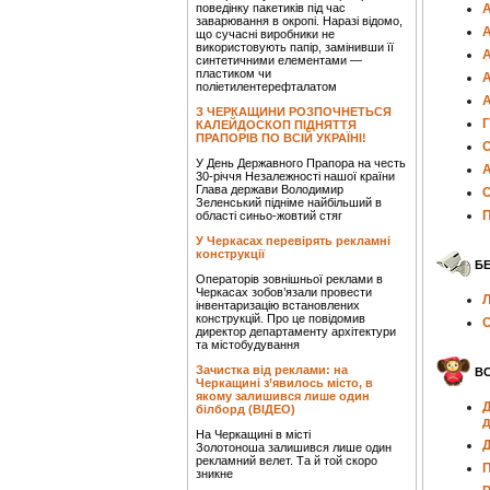
поведінку пакетиків під час
А
заварювання в окропі. Наразі відомо,
А
що сучасні виробники не
використовують папір, замінивши її
А
синтетичними елементами —
пластиком чи
поліетилентерефталатом
З ЧЕРКАЩИНИ РОЗПОЧНЕТЬСЯ
Г
КАЛЕЙДОСКОП ПІДНЯТТЯ
ПРАПОРІВ ПО ВСІЙ УКРАЇНІ!
О
У День Державного Прапора на честь
А
30-річчя Незалежності нашої країни
Глава держави Володимир
С
Зеленський підніме найбільший в
П
області синьо-жовтий стяг
У Черкасах перевірять рекламні
конструкції
Б
Операторів зовнішньої реклами в
Черкасах зобов’язали провести
Л
інвентаризацію встановлених
конструкцій. Про це повідомив
О
директор департаменту архітектури
та містобудування
Зачистка від реклами: на
ВС
Черкащині з’явилось місто, в
якому залишився лише один
Д
білборд (ВІДЕО)
д
На Черкащині в місті
Д
Золотоноша залишився лише один
рекламний велет. Та й той скоро
П
зникне