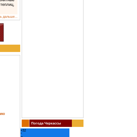
теплиц,
ь дальше...
тию
Погода Черкассы
+
32
°