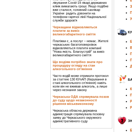
В
лікування Covid-19 лікарі державних
клінік вимагають гроші. Якщо подібне
З
вже сталося, головний санлікар
П
України радить дзвонити на
телефони гарячої лінії Національної
У
служби здоров'я
Черкащани відмовляються
платити за вивіз
КУ
великогабаритного сміття
Платіжки є, а послуг – немає. Жителі
Б
черкаських багатоповерхівок
відмовляються платити компанії
"Нова якість. Благоустрій" за вивіз
П
великогабаритного сміття
П
Що водіям потрібно знати про
процедуру огляду на стан
Д
алкогольного сп’яніння
Часто водій може отримати протокол
за статтею 130 КУпАП (Керування в
БА
стані алкогольного сп’яніння) навіть
коли він не вживав алкоголь, а лише
К
через незнання закону
П
Черкаська ОДА спрямувала позов
до суду щодо незаконності
Р
рішення міськвиконкому
Р
Черкаська обласна державна
адміністрація спрямувала позовну
заяву до Черкаського окружного
З
адміністративного суду
Б