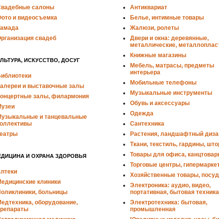
вадебные салоны
Антиквариат
ото и видеосъемка
Белье, интимные товары
амада
Жалюзи, ролеты
рганизация свадеб
Двери и окна: деревянные,
металлические, металлоплас
Книжные магазины
ЛЬТУРА, ИСКУССТВО, ДОСУГ
Мебель, матрасы, предметы
интерьера
иблиотеки
Мобильные телефоны
алереи и выставочные залы
Музыкальные инструменты
онцертные залы, филармония
Обувь и аксессуары
узеи
Одежда
узыкальные и танцевальные
оллективы
Сантехника
еатры
Растения, ландшафтный диза
Ткани, текстиль, гардины, шт
Товары для офиса, канцтовар
ЕДИЦИНА И ОХРАНА ЗДОРОВЬЯ
Торговые центры, гипермарке
птеки
Хозяйственные товары, посуд
едицинские клиники
Электроника: аудио, видео,
оликлиники, больницы
портативная, бытовая техника
едтехника, оборудование,
Электротехника: бытовая,
репараты
промышленная