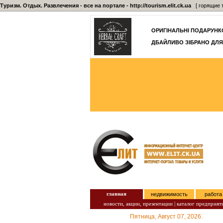
Туризм. Отдых. Развлечения - все на портале - http://tourism.elit.ck.ua
[ горящие т
ОРИГІНАЛЬНІ ПОДАРУНКО
ДБАЙЛИВО ЗІБРАНО ДЛЯ
главная
недвижимость
работа
новости, акции, презентации
|
каталог предприят
Пятница, Август 07, 2026.