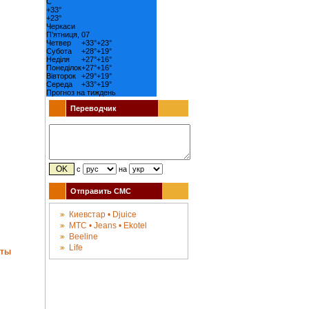
C
+
33°
+
23°
Черкаси
П’ятниця, 07
Четвер
+
33°
+
23°
Субота
+
28°
+
19°
Неділя
+
27°
+
16°
Понеділок
+
27°
+
16°
Вівторок
+
29°
+
19°
Середа
+
33°
+
19°
Прогноз на тиждень
Переводчик
с
на
Отправить СМС
Киевстар • Djuice
МТС • Jeans • Ekotel
Beeline
Life
аты