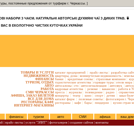
уры, постоянные предложения от турфирм г. Черкассы. ]
ВІ НАБОРИ З ЧАЄМ. НАТУРАЛЬНІ АВТОРСЬКІ ДУХМЯНІ ЧАЇ З ДИКИХ ТРАВ. 🍵
 ВАС В ЕКОЛОГІЧНО ЧИСТИХ КУТОЧКАХ УКРАЇНИ
ТОВАРЫ И УСЛУГИ
каталог предприятий
|
прайс-листы
|
разработка сай
НЕДВИЖИМОСТЬ
квартиры,
дома
|
коммерческая недвижимость
|
земель
ФИНАНСЫ
банки
|
кредитные союзы
|
страховые компании
|
кур
ТУРИЗМ, ОТДЫХ
туристические агентства
|
горящие туры
|
отели мира
|
АВТО
автосалоны
|
сто
|
автосигнализация
|
автозвук
|
автох
РАБОТА
кадровые агентства
|
резюме
|
вакансии
|
работа в У
СМИ ЧЕРКАССЫ
пресса
|
журналы
|
телевидение
|
радио
|
справочни
АФИША, ЗАКАЗ БИЛЕТОВ
концерты
|
театр
|
кино
|
спорт
|
детям
|
заказ биле
ВСЕ ДЛЯ ДОМА
каталог фирм
|
полезные советы
|
фотогалерея г. Чер
РЕСТОРАНЫ, КАФЕ
рестораны
|
кафе
|
бары
|
пиццерии
|
кухни стран м
ИНТЕРНЕТ-МАГАЗИНЫ
финансы
туризм
авто
СМИ
афиша
ваш дом
ий
|
прайс-листы
|
услуги "ЭЛИТ"
|
фотогалерея
|
создание сайтов
|
контакты