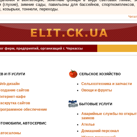
 (глухие), зимние сады, павильоны для бассейнов, спорткомплексов, 
, козырьки, тоннели, переходы.
Читат
ог фирм, предприятий, организаций г. Черкассы
B И IT-УСЛУГИ
СЕЛЬСКОЕ ХОЗЯЙСТВО
eb-дизайн
Сельхозтехника и запчасти
оздание сайтов
Овощи и фрукты
нтернет-кафе
аскрутка сайтов
БЫТОВЫЕ УСЛУГИ
рограммное обеспечение
Аварийные службы по откры
замков
ВТОМОБИЛИ, АВТОСЕРВИС
Ателье
Домашний персонал
втосалоны