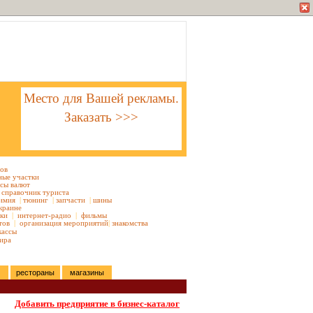
Место для Вашей рекламы.
Заказать >>>
тов
ные участки
сы валют
справочник туриста
имия
|
тюнинг
|
запчасти
|
шины
краине
ки
|
интернет-радио
|
фильмы
тов
|
организация мероприятий
|
знакомства
кассы
ира
рестораны
магазины
Добавить предприятие в бизнес-каталог