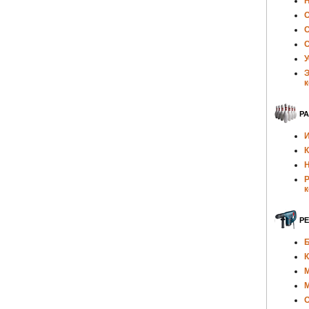
Н
О
С
С
У
Э
к
Р
И
К
Н
Р
к
Р
Б
К
О