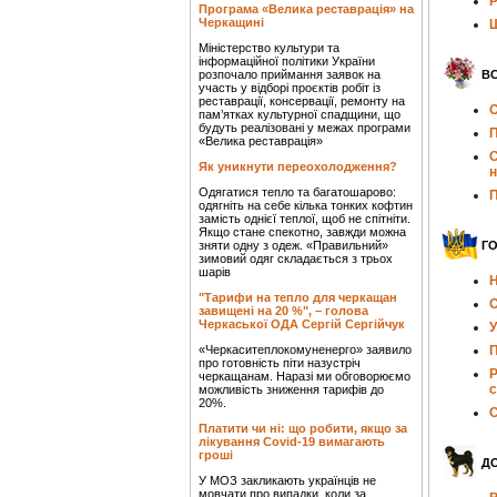
Р
Програма «Велика реставрація» на
Черкащині
Ш
Міністерство культури та
інформаційної політики України
розпочало приймання заявок на
ВС
участь у відборі проєктів робіт із
реставрації, консервації, ремонту на
О
пам’ятках культурної спадщини, що
будуть реалізовані у межах програми
П
«Велика реставрація»
С
Як уникнути переохолодження?
Одягатися тепло та багатошарово:
П
одягніть на себе кілька тонких кофтин
замість однієї теплої, щоб не спітніти.
Якщо стане спекотно, завжди можна
зняти одну з одеж. «Правильний»
Г
зимовий одяг складається з трьох
шарів
Н
"Тарифи на тепло для черкащан
О
завищені на 20 %", – голова
Черкаської ОДА Сергій Сергійчук
У
«Черкаситеплокомуненерго» заявило
П
про готовність піти назустріч
Р
черкащанам. Наразі ми обговорюємо
с
можливість зниження тарифів до
20%.
С
Платити чи ні: що робити, якщо за
лікування Covid-19 вимагають
гроші
Д
У МОЗ закликають українців не
мовчати про випадки, коли за