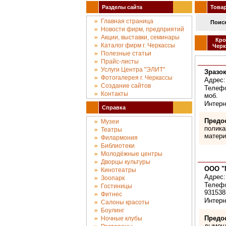
Разделы сайта
Товары
Главная страница
Поиск
Новости фирм, предприятий
Акции, выставки, семинары
Кро
Каталог фирм г. Черкассы
Черк
Полезные статьи
Прайс-листы
Услуги Центра "ЭЛИТ"
Зразок
Фотогалерея г. Черкассы
Адрес:
Создание сайтов
Телефо
Контакты
моб.
Интерн
Справка
Предо
Музеи
полика
Театры
матери
Филармония
Библиотеки
Молодёжные центры
Дворцы культуры
ООО "
Кинотеатры
Адрес:
Зоопарк
Телефо
Гостиницы
931538
Фитнес
Интерн
Салоны красоты
Боулинг
Предо
Ночные клубы
дымоу