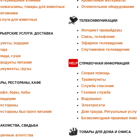
етеринарные клиники
Кровельные материалы
оомагазины, товары для животных
Отопительное оборудование
итомники
слуги для животных
ТЕЛЕКОММУНИКАЦИИ
Интернет провайдеры
РЬЕРСКИЕ УСЛУГИ. ДОСТАВКА
Связь, телефония
укеты, подарки
Эфирное телевидение
Вода
Спутниковое телевидение
ицца, суши
родукты питания
СПРАВОЧНАЯ ИНФОРМАЦИЯ
окументы, грузы
Скорая помощь
Травмпункты
РЫ, РЕСТОРАНЫ, КАФЕ
Служба спасения
афе, бары, пабы
Газовая служба
иццерии
Водоканал
естораны
Электросети
естораны быстрого питания
Дом траура. Ритуальные услу
Безвозмездная правовая пом
НАКОМСТВА, СВАДЬБА
ТОВАРЫ ДЛЯ ДОМА И ОФИСА
рачные агентства