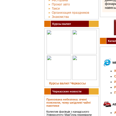
Рестораны
фонари
Прокат авто
навесы
Такси
Организация праздников
Знакомства
Курсы валют
Катал
WE
W
С
И
Курсы валют Черкассы
Р
Черкасские новости
П
Прихована небезпека: вчені
пояснили, чому шкідливі чайні
А
пакетики
Колектив фахівців з канадського
А
Університету МакГілла перевірили