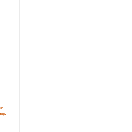
ги
ощь