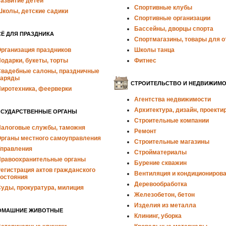
азвитие детей
Спортивные клубы
колы, детские садики
Спортивные организации
Бассейны, дворцы спорта
Ё ДЛЯ ПРАЗДНИКА
Спортмагазины, товары для 
рганизация праздников
Школы танца
одарки, букеты, торты
Фитнес
вадебные салоны, праздничные
наряды
СТРОИТЕЛЬСТВО И НЕДВИЖИМ
иротехника, феерверки
Агентства недвижимости
Архитектура, дизайн, проекти
ОСУДАРСТВЕННЫЕ ОРГАНЫ
Строительные компании
алоговые службы, таможня
Ремонт
рганы местного самоуправления
Строительные магазины
правления
Стройматериалы
равоохранительные органы
Бурение скважин
егистрация актов гражданского
Вентиляция и кондициониров
остояния
Деревообработка
уды, прокуратура, милиция
Железобетон, бетон
Изделия из металла
ОМАШНИЕ ЖИВОТНЫЕ
Клининг, уборка