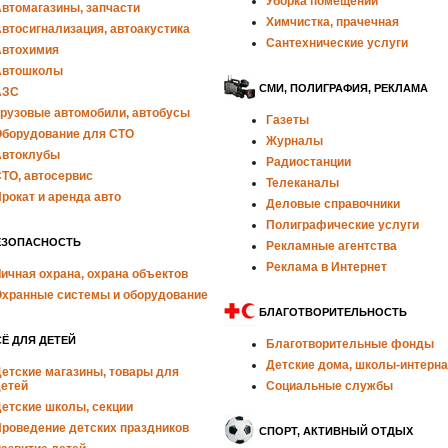
Уборка помещений
втомагазины, запчасти
Химчистка, прачечная
втосигнализация, автоакустика
Сантехнические услуги
втохимия
Автошколы
СМИ, ПОЛИГРАФИЯ, РЕКЛАМА
АЗС
рузовые автомобили, автобусы
Газеты
борудование для СТО
Журналы
втоклубы
Радиостанции
ТО, автосервис
Телеканалы
рокат и аренда авто
Деловые справочники
Полиграфические услуги
ЕЗОПАСНОСТЬ
Рекламные агентства
Реклама в Интернет
ичная охрана, охрана объектов
хранные системы и оборудование
БЛАГОТВОРИТЕЛЬНОСТЬ
Ё ДЛЯ ДЕТЕЙ
Благотворительные фонды
Детские дома, школы-интерн
етские магазины, товары для
етей
Социальные службы
етские школы, секции
роведение детских праздников
СПОРТ, АКТИВНЫЙ ОТДЫХ