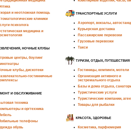
етрадиционная медицина
Ювелирные изделия, часы, б
птика
корая и неотложная помощь
ТРАНСПОРТНЫЕ УСЛУГИ
томатологические клиники
Аэропорт, вокзалы, автостанц
слуги психолога
Курьерская доставка
стетическая медицина и
осметология
Пассажирские перевозки
Грузовые перевозки
Такси
АЗВЛЕЧЕНИЯ, НОЧНЫЕ КЛУБЫ
гровые центры, боулинг
ТУРИЗМ, ОТДЫХ, ПУТЕШЕСТВИЯ
инотеатры
очные клубы, дискотеки
Гостиницы, кемпинги, мотели
азвлекательно-гостинничные
Организация активного и
омплексы
экстремального отдыха
Базы и дома отдыха, санатор
Туристические услуги
ЕМОНТ И ОБСЛУЖИВАНИЕ
Туристические компании, аген
ытовая техника
Товары для рыбалки
омпьютеры и оргтехника
Мебель
КРАСОТА, ЗДОРОВЬЕ
Мобильные телефоны
дежда обувь
Косметика, парфюмерия