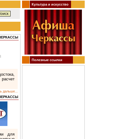
Культура и искусство
 ЧЕРКАССЫ
Полезные ссылки
остока,
 расчет
ь дальше...
 ЧЕРКАССЫ
ми для
енитные