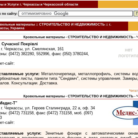
 и Услуги г. Черкассы и Черкасской области
 по сайту:
вельные материалы :: СТРОИТЕЛЬСТВО И НЕДВИЖИМОСТЬ :: г.
ассы, Украина
Кровельные материалы - СТРОИТЕЛЬСТВО И НЕДВИЖИМОСТЬ -
 Сучасної Покрівлі
 г. Черкассы, ул. Смелянская, 161
ны: (0472) 382280, 552996, факс (050) 3780244,
ет-сайт:
ставляемые услуги:
Металлочерепица, металлопрофиль, системы вод
рбонатные листы, панели типа "Сендвмч", системы управления. Замеры,
алов. Консультации. Доставка.
Читат
Кровельные материалы - СТРОИТЕЛЬСТВО И НЕДВИЖИМОСТЬ -
Медис-Т"
 г. Черкассы, ул. Героев Сталинграда, 22 а, оф. 34
ны: (0472) 731158, факс (0472) 731158, моб. (097)
3
ет-сайт:
ставляемые услуги:
Зенитные фонари с автоматическими окна
даления и вентиляции, зенитные фонари в виде световых линий, з