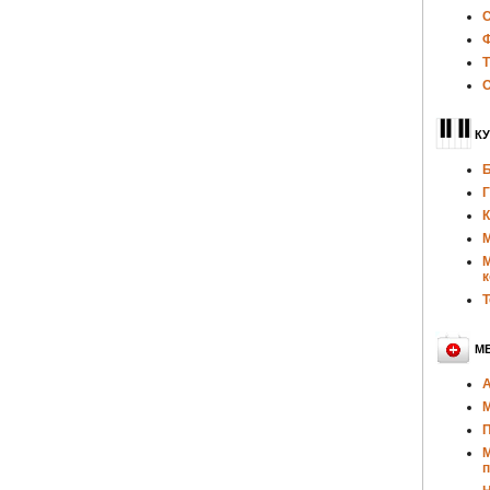
С
Ф
Т
О
КУ
Б
Г
К
М
М
к
Т
М
А
М
П
М
п