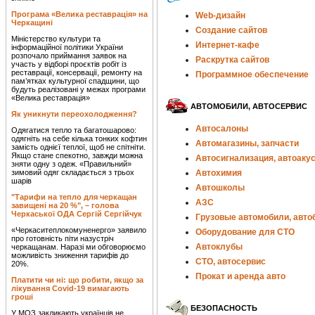
Програма «Велика реставрація» на
Web-дизайн
Черкащині
Создание сайтов
Міністерство культури та
Интернет-кафе
інформаційної політики України
розпочало приймання заявок на
Раскрутка сайтов
участь у відборі проєктів робіт із
реставрації, консервації, ремонту на
Программное обеспечение
пам’ятках культурної спадщини, що
будуть реалізовані у межах програми
«Велика реставрація»
АВТОМОБИЛИ, АВТОСЕРВИС
Як уникнути переохолодження?
Автосалоны
Одягатися тепло та багатошарово:
одягніть на себе кілька тонких кофтин
Автомагазины, запчасти
замість однієї теплої, щоб не спітніти.
Якщо стане спекотно, завжди можна
Автосигнализация, автоаку
зняти одну з одеж. «Правильний»
зимовий одяг складається з трьох
Автохимия
шарів
Автошколы
"Тарифи на тепло для черкащан
АЗС
завищені на 20 %", – голова
Черкаської ОДА Сергій Сергійчук
Грузовые автомобили, авто
«Черкаситеплокомуненерго» заявило
Оборудование для СТО
про готовність піти назустріч
Автоклубы
черкащанам. Наразі ми обговорюємо
можливість зниження тарифів до
СТО, автосервис
20%.
Прокат и аренда авто
Платити чи ні: що робити, якщо за
лікування Covid-19 вимагають
гроші
БЕЗОПАСНОСТЬ
У МОЗ закликають українців не