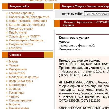
Разделы сайта
Товары и Услуги г. Черкассы и Че
Главная страница
Поиск по сайту:
Новости фирм, предприятий
Акции, выставки, семинары
Клининг. Аутсорсинг. :: СТРОИ
Каталог фирм г. Черкассы
Украина
Полезные статьи
Прайс-листы
Услуги Центра "ЭЛИТ"
Клиниговые услуги
Фотогалерея г. Черкассы
Адрес:
Создание сайтов
Телефоны: , факс , моб.
Контакты
Интернет-сайт:
Справка
Предоставляемые услуги:
Музеи
ЧИСТЫЙ ГОРОД, КЛИНИНГОВАЯ 
Театры
Профессиональная уборка домов,
Филармония
г. Черкассы, ул. Ленина, 105, к. 3
Библиотеки
(0472) 501487, 504650
Молодёжные центры
Дворцы культуры
ЧП МАКСИМА-СЕРВИС г. Черкас
Кинотеатры
Уборка офисных помещений, проф
Зоопарк
ковролина, химчистка мебели
Гостиницы
комплексная уборка, влажная уб
Фитнес
г. Черкассы, бул. Шевченко, 266/1
Салоны красоты
(0472) 320305, (097) 5111150
Боулинг
КЛИНИНГОВАЯ КОМПАНИЯ «ЧИСТ
Ночные клубы