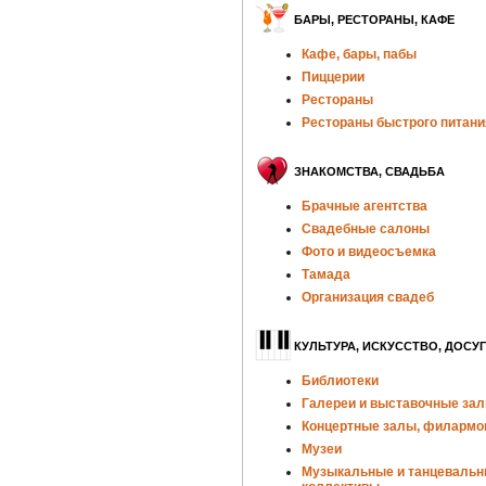
БАРЫ, РЕСТОРАНЫ, КАФЕ
Кафе, бары, пабы
Пиццерии
Рестораны
Рестораны быстрого питани
ЗНАКОМСТВА, СВАДЬБА
Брачные агентства
Свадебные салоны
Фото и видеосъемка
Тамада
Организация свадеб
КУЛЬТУРА, ИСКУССТВО, ДОСУГ
Библиотеки
Галереи и выставочные за
Концертные залы, филармо
Музеи
Музыкальные и танцеваль