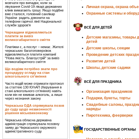
мовчати про випадки, коли за
лікування Covid-19 лікарі державних
Личная охрана, охрана объе
клінік вимагають гроші. Якщо подібне
Охранные системы и обору
вже сталося, головний санлікар
України радить дзвонити на
телефони гарячої лінії Національної
служби здоров'я
ВСЁ ДЛЯ ДЕТЕЙ
Черкащани відмовляються
платити за вивіз
Детские магазины, товары 
великогабаритного сміття
детей
Платіжки є, а послуг – немає. Жителі
Детские школы, секции
черкаських багатоповерхівок
відмовляються платити компанії
Проведение детских праздн
"Нова якість. Благоустрій" за вивіз
Развитие детей
великогабаритного сміття
Школы, детские садики
Що водіям потрібно знати про
процедуру огляду на стан
алкогольного сп’яніння
ВСЁ ДЛЯ ПРАЗДНИКА
Часто водій може отримати протокол
за статтею 130 КУпАП (Керування в
стані алкогольного сп’яніння) навіть
Организация праздников
коли він не вживав алкоголь, а лише
Подарки, букеты, торты
через незнання закону
Свадебные салоны, праздн
Черкаська ОДА спрямувала позов
наряды
до суду щодо незаконності
рішення міськвиконкому
Пиротехника, феерверки
Черкаська обласна державна
адміністрація спрямувала позовну
заяву до Черкаського окружного
ГОСУДАРСТВЕННЫЕ ОРГАНЫ
адміністративного суду