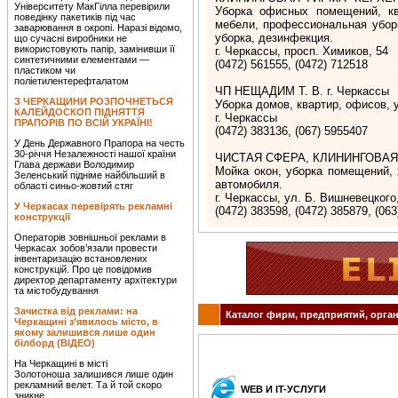
Університету МакГілла перевірили
Уборка офисных помещений, ква
поведінку пакетиків під час
мебели, профессиональная убор
заварювання в окропі. Наразі відомо,
уборка, дезинфекция.
що сучасні виробники не
використовують папір, замінивши її
г. Черкассы, просп. Химиков, 54
синтетичними елементами —
(0472) 561555, (0472) 712518
пластиком чи
поліетилентерефталатом
ЧП НЕЩАДИМ Т. В. г. Черкассы
З ЧЕРКАЩИНИ РОЗПОЧНЕТЬСЯ
Уборка домов, квартир, офисов, 
КАЛЕЙДОСКОП ПІДНЯТТЯ
г. Черкассы
ПРАПОРІВ ПО ВСІЙ УКРАЇНІ!
(0472) 383136, (067) 5955407
У День Державного Прапора на честь
30-річчя Незалежності нашої країни
ЧИСТАЯ СФЕРА, КЛИНИНГОВАЯ 
Глава держави Володимир
Мойка окон, уборка помещений, 
Зеленський підніме найбільший в
автомобиля.
області синьо-жовтий стяг
г. Черкассы, ул. Б. Вишневецкого,
У Черкасах перевірять рекламні
(0472) 383598, (0472) 385879, (06
конструкції
Операторів зовнішньої реклами в
Черкасах зобов’язали провести
інвентаризацію встановлених
конструкцій. Про це повідомив
директор департаменту архітектури
та містобудування
Зачистка від реклами: на
Каталог фирм, предприятий, орган
Черкащині з’явилось місто, в
якому залишився лише один
білборд (ВІДЕО)
На Черкащині в місті
Золотоноша залишився лише один
рекламний велет. Та й той скоро
WEB И IT-УСЛУГИ
зникне