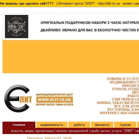
Не знаешь где сделать сайт???
[ Интернет-центр 'ЭЛИТ' - http://elit.ck.ua - может 
]
ОРИГІНАЛЬНІ ПОДАРУНКОВІ НАБОРИ З ЧАЄМ. НАТУРАЛЬН
ДБАЙЛИВО ЗІБРАНО ДЛЯ ВАС В ЕКОЛОГІЧНО ЧИСТИХ К
ТОВАРЫ И УСЛУГ
НЕДВИЖИМОСТ
ФИНАНС
ТУРИЗМ, ОТДЫ
АВТ
РАБОТ
СМИ ЧЕРКАСС
АФИША, ЗАКАЗ БИЛЕТО
ВСЕ ДЛЯ ДОМ
РЕСТОРАНЫ, КАФ
ИНТЕРНЕТ-МАГАЗИН
главная
недвижимость
работа
финансы
туризм
новости, акции, презентации
|
каталог предприятий
|
прайс-листы
|
услуги "ЭЛИТ"
|
ф
Пятница, Август 07, 2026.