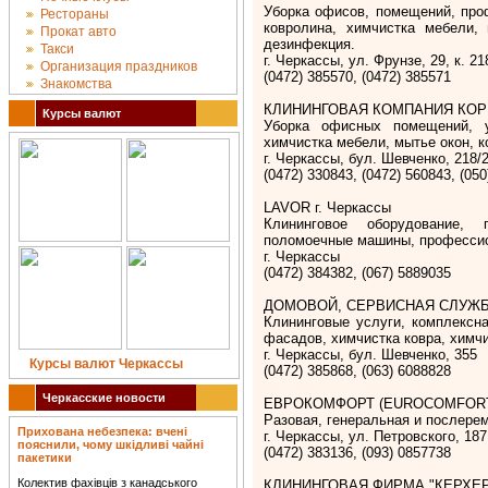
Уборка офисов, помещений, проф
Рестораны
ковролина, химчистка мебели, 
Прокат авто
дезинфекция.
Такси
г. Черкассы, ул. Фрунзе, 29, к. 21
Организация праздников
(0472) 385570, (0472) 385571
Знакомства
КЛИНИНГОВАЯ КОМПАНИЯ КОРП
Курсы валют
Уборка офисных помещений, у
химчистка мебели, мытье окон, к
г. Черкассы, бул. Шевченко, 218/
(0472) 330843, (0472) 560843, (05
LAVOR г. Черкассы
Клининговое оборудование, 
поломоечные машины, професси
г. Черкассы
(0472) 384382, (067) 5889035
ДОМОВОЙ, СЕРВИСНАЯ СЛУЖБА 
Клининговые услуги, комплексна
фасадов, химчистка ковра, химч
г. Черкассы, бул. Шевченко, 355
Курсы валют Черкассы
(0472) 385868, (063) 6088828
Черкасские новости
ЕВРОКОМФОРТ (EUROCOMFORT) 
Разовая, генеральная и послерем
Прихована небезпека: вчені
г. Черкассы, ул. Петровского, 187
пояснили, чому шкідливі чайні
(0472) 383136, (093) 0857738
пакетики
Колектив фахівців з канадського
КЛИНИНГОВАЯ ФИРМА "КЕРХЕР" 