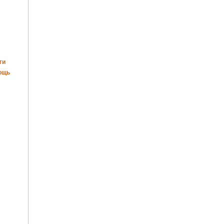
ги
ощь