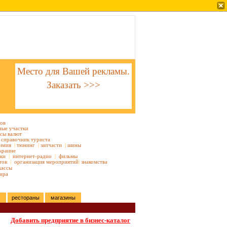
Место для Вашей рекламы.
Заказать >>>
тов
ные участки
сы валют
справочник туриста
имия
|
тюнинг
|
запчасти
|
шины
краине
ки
|
интернет-радио
|
фильмы
тов
|
организация мероприятий
|
знакомства
кассы
ира
рестораны
магазины
Добавить предприятие в бизнес-каталог