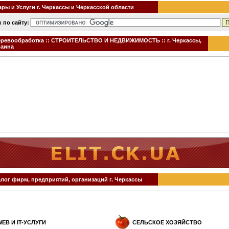
ры и Услуги г. Черкассы и Черкасской области
 по сайту:
ревообработка :: СТРОИТЕЛЬСТВО И НЕДВИЖИМОСТЬ :: г. Черкассы,
раина
алог фирм, предприятий, организаций г. Черкассы
WEB И IT-УСЛУГИ
СЕЛЬСКОЕ ХОЗЯЙСТВО