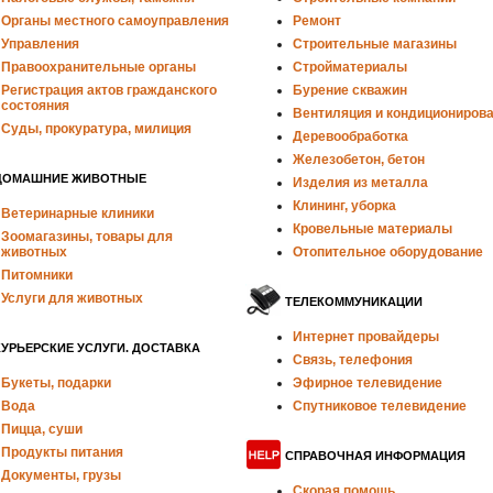
Органы местного самоуправления
Ремонт
Управления
Строительные магазины
Правоохранительные органы
Стройматериалы
Регистрация актов гражданского
Бурение скважин
состояния
Вентиляция и кондициониров
Суды, прокуратура, милиция
Деревообработка
Железобетон, бетон
ДОМАШНИЕ ЖИВОТНЫЕ
Изделия из металла
Клининг, уборка
Ветеринарные клиники
Кровельные материалы
Зоомагазины, товары для
животных
Отопительное оборудование
Питомники
Услуги для животных
ТЕЛЕКОММУНИКАЦИИ
Интернет провайдеры
КУРЬЕРСКИЕ УСЛУГИ. ДОСТАВКА
Связь, телефония
Букеты, подарки
Эфирное телевидение
Вода
Спутниковое телевидение
Пицца, суши
Продукты питания
СПРАВОЧНАЯ ИНФОРМАЦИЯ
Документы, грузы
Скорая помощь