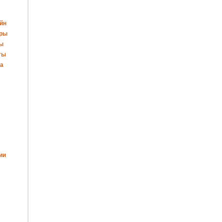
йн
оры
ры
ты
да
ии