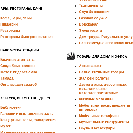
Травмпункты
БАРЫ, РЕСТОРАНЫ, КАФЕ
Служба спасения
Кафе, бары, пабы
Газовая служба
Пиццерии
Водоканал
Рестораны
Электросети
Рестораны быстрого питания
Дом траура. Ритуальные услу
Безвозмездная правовая пом
ЗНАКОМСТВА, СВАДЬБА
ТОВАРЫ ДЛЯ ДОМА И ОФИСА
Брачные агентства
Свадебные салоны
Антиквариат
Фото и видеосъемка
Белье, интимные товары
Тамада
Жалюзи, ролеты
Организация свадеб
Двери и окна: деревянные,
металлические,
металлопластиковые
КУЛЬТУРА, ИСКУССТВО, ДОСУГ
Книжные магазины
Мебель, матрасы, предметы
Библиотеки
интерьера
Галереи и выставочные залы
Мобильные телефоны
Концертные залы, филармония
Музыкальные инструменты
Музеи
Обувь и аксессуары
Музыкальные и танцевальные