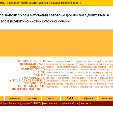
, в разделе 'прайс-листы', доступ в раздел 'Новости' и др. ]
ВІ НАБОРИ З ЧАЄМ. НАТУРАЛЬНІ АВТОРСЬКІ ДУХМЯНІ ЧАЇ З ДИКИХ ТРАВ. 🍵
 ВАС В ЕКОЛОГІЧНО ЧИСТИХ КУТОЧКАХ УКРАЇНИ
ТОВАРЫ И УСЛУГИ
каталог предприятий
|
прайс-листы
|
разработка сай
НЕДВИЖИМОСТЬ
квартиры,
дома
|
коммерческая недвижимость
|
земель
ФИНАНСЫ
банки
|
кредитные союзы
|
страховые компании
|
кур
ТУРИЗМ, ОТДЫХ
туристические агентства
|
горящие туры
|
отели мира
|
АВТО
автосалоны
|
сто
|
автосигнализация
|
автозвук
|
автох
РАБОТА
кадровые агентства
|
резюме
|
вакансии
|
работа в У
СМИ ЧЕРКАССЫ
пресса
|
журналы
|
телевидение
|
радио
|
справочни
АФИША, ЗАКАЗ БИЛЕТОВ
концерты
|
театр
|
кино
|
спорт
|
детям
|
заказ биле
ВСЕ ДЛЯ ДОМА
каталог фирм
|
полезные советы
|
фотогалерея г. Чер
РЕСТОРАНЫ, КАФЕ
рестораны
|
кафе
|
бары
|
пиццерии
|
кухни стран м
ИНТЕРНЕТ-МАГАЗИНЫ
финансы
туризм
авто
СМИ
афиша
ваш дом
ий
|
прайс-листы
|
услуги "ЭЛИТ"
|
фотогалерея
|
создание сайтов
|
контакты