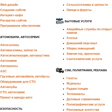
Web-дизайн
Сельхозтехника и запчасти
Создание сайтов
Овощи и фрукты
Интернет-кафе
Раскрутка сайтов
БЫТОВЫЕ УСЛУГИ
Программное обеспечение
Аварийные службы по откры
замков
АВТОМОБИЛИ, АВТОСЕРВИС
Ателье
Домашний персонал
Автосалоны
Уборка помещений
Автомагазины, запчасти
Химчистка, прачечная
Автосигнализация, автоакустика
Сантехнические услуги
Автохимия
Автошколы
СМИ, ПОЛИГРАФИЯ, РЕКЛАМА
АЗС
Грузовые автомобили, автобусы
Газеты
Оборудование для СТО
Журналы
Автоклубы
Радиостанции
СТО, автосервис
Телеканалы
Прокат и аренда авто
Деловые справочники
Полиграфические услуги
БЕЗОПАСНОСТЬ
Рекламные агентства