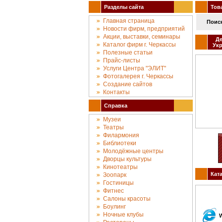
Разделы сайта
Това
Главная страница
Поиск
Новости фирм, предприятий
Акции, выставки, семинары
Де
Каталог фирм г. Черкассы
Ук
Полезные статьи
Прайс-листы
Услуги Центра "ЭЛИТ"
Фотогалерея г. Черкассы
Создание сайтов
Контакты
Справка
Музеи
Театры
Филармония
Библиотеки
Молодёжные центры
Дворцы культуры
Кинотеатры
Кат
Зоопарк
Гостиницы
Фитнес
Салоны красоты
Боулинг
Ночные клубы