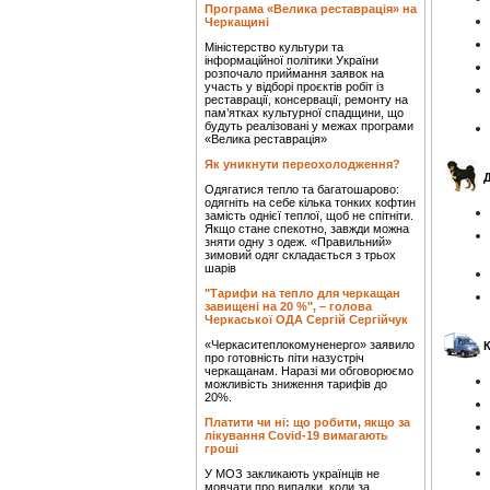
Програма «Велика реставрація» на
Черкащині
Міністерство культури та
інформаційної політики України
розпочало приймання заявок на
участь у відборі проєктів робіт із
реставрації, консервації, ремонту на
пам’ятках культурної спадщини, що
будуть реалізовані у межах програми
«Велика реставрація»
Як уникнути переохолодження?
Одягатися тепло та багатошарово:
одягніть на себе кілька тонких кофтин
замість однієї теплої, щоб не спітніти.
Якщо стане спекотно, завжди можна
зняти одну з одеж. «Правильний»
зимовий одяг складається з трьох
шарів
"Тарифи на тепло для черкащан
завищені на 20 %", – голова
Черкаської ОДА Сергій Сергійчук
«Черкаситеплокомуненерго» заявило
про готовність піти назустріч
черкащанам. Наразі ми обговорюємо
можливість зниження тарифів до
20%.
Платити чи ні: що робити, якщо за
лікування Covid-19 вимагають
гроші
У МОЗ закликають українців не
мовчати про випадки, коли за