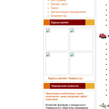
Рестораны
Прокат авто
Такси
Организация праздников
Знакомства
Курсы валют
Курсы валют Черкассы
Черкасские новости
Прихована небезпека: вчені
пояснили, чому шкідливі чайні
пакетики
Колектив фахівців з канадського
Університету МакГілла перевірили