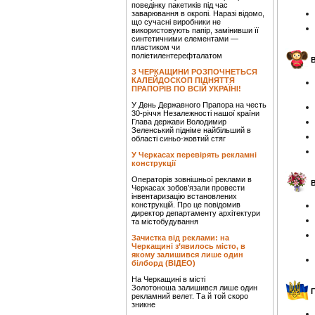
поведінку пакетиків під час
заварювання в окропі. Наразі відомо,
що сучасні виробники не
використовують папір, замінивши її
синтетичними елементами —
пластиком чи
поліетилентерефталатом
З ЧЕРКАЩИНИ РОЗПОЧНЕТЬСЯ
КАЛЕЙДОСКОП ПІДНЯТТЯ
ПРАПОРІВ ПО ВСІЙ УКРАЇНІ!
У День Державного Прапора на честь
30-річчя Незалежності нашої країни
Глава держави Володимир
Зеленський підніме найбільший в
області синьо-жовтий стяг
У Черкасах перевірять рекламні
конструкції
Операторів зовнішньої реклами в
Черкасах зобов’язали провести
інвентаризацію встановлених
конструкцій. Про це повідомив
директор департаменту архітектури
та містобудування
Зачистка від реклами: на
Черкащині з’явилось місто, в
якому залишився лише один
білборд (ВІДЕО)
На Черкащині в місті
Золотоноша залишився лише один
рекламний велет. Та й той скоро
зникне