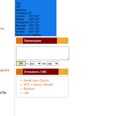
C
+
33°
+
23°
Черкаси
П’ятниця, 07
Субота
+
32°
+
21°
Неділя
+
28°
+
17°
Понеділок
+
27°
+
17°
Вівторок
+
33°
+
18°
аты
Середа
+
27°
+
19°
Четвер
+
25°
+
15°
Прогноз на тиждень
Переводчик
с
на
отдыха
Отправить СМС
Киевстар • Djuice
МТС • Jeans • Ekotel
Beeline
ОСТЬ
Life