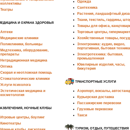
Одежда
коллективы
Сантехника
Театры
Растения, ландшафтный диза
Ткани, текстиль, гардины, шт
МЕДИЦИНА И ОХРАНА ЗДОРОВЬЯ
Товары для офиса, канцтова
Аптеки
Торговые центры, гипермарке
Медицинские клиники
Хозяйственные товары, посу
Поликлиники, больницы
Электроника: аудио, видео,
портативная, бытовая техника
Медтехника, оборудование,
препараты
Электротехника: бытовая,
промышленная
Нетрадиционная медицина
Ювелирные изделия, часы,
Оптика
бижутерия
Скорая и неотложная помощь
Стоматологические клиники
ТРАНСПОРТНЫЕ УСЛУГИ
Услуги психолога
Эстетическая медицина и
Аэропорт, вокзалы, автостанц
косметология
Курьерская доставка
Пассажирские перевозки
РАЗВЛЕЧЕНИЯ, НОЧНЫЕ КЛУБЫ
Грузовые перевозки
Такси
Игровые центры, боулинг
Кинотеатры
ТУРИЗМ, ОТДЫХ, ПУТЕШЕСТВИЯ
Ночные клубы, дискотеки