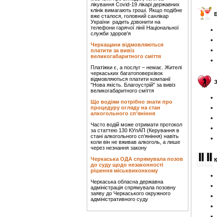
лікування Covid-19 лікарі державних
клінік вимагають гроші. Якщо подібне
вже сталося, головний санлікар
України радить дзвонити на
телефони гарячої лінії Національної
служби здоров'я
Черкащани відмовляються
платити за вивіз
великогабаритного сміття
Платіжки є, а послуг – немає. Жителі
черкаських багатоповерхівок
відмовляються платити компанії
"Нова якість. Благоустрій" за вивіз
великогабаритного сміття
Що водіям потрібно знати про
процедуру огляду на стан
алкогольного сп’яніння
Часто водій може отримати протокол
за статтею 130 КУпАП (Керування в
стані алкогольного сп’яніння) навіть
коли він не вживав алкоголь, а лише
через незнання закону
Черкаська ОДА спрямувала позов
до суду щодо незаконності
рішення міськвиконкому
Черкаська обласна державна
адміністрація спрямувала позовну
заяву до Черкаського окружного
адміністративного суду