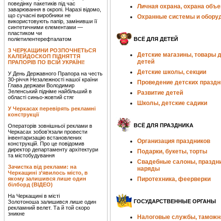
поведінку пакетиків під час
Личная охрана, охрана объе
заварювання в окропі. Наразі відомо,
що сучасні виробники не
Охранные системы и обору
використовують папір, замінивши її
синтетичними елементами —
пластиком чи
поліетилентерефталатом
ВСЁ ДЛЯ ДЕТЕЙ
З ЧЕРКАЩИНИ РОЗПОЧНЕТЬСЯ
Детские магазины, товары 
КАЛЕЙДОСКОП ПІДНЯТТЯ
детей
ПРАПОРІВ ПО ВСІЙ УКРАЇНІ!
Детские школы, секции
У День Державного Прапора на честь
30-річчя Незалежності нашої країни
Проведение детских праздн
Глава держави Володимир
Зеленський підніме найбільший в
Развитие детей
області синьо-жовтий стяг
Школы, детские садики
У Черкасах перевірять рекламні
конструкції
ВСЁ ДЛЯ ПРАЗДНИКА
Операторів зовнішньої реклами в
Черкасах зобов’язали провести
інвентаризацію встановлених
Организация праздников
конструкцій. Про це повідомив
директор департаменту архітектури
Подарки, букеты, торты
та містобудування
Свадебные салоны, праздн
Зачистка від реклами: на
наряды
Черкащині з’явилось місто, в
якому залишився лише один
Пиротехника, феерверки
білборд (ВІДЕО)
На Черкащині в місті
ГОСУДАРСТВЕННЫЕ ОРГАНЫ
Золотоноша залишився лише один
рекламний велет. Та й той скоро
зникне
Налоговые службы, таможн