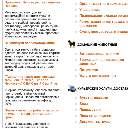
Програма «Велика реставрація» на
Органы местного самоупра
Черкащині
Управления
Міністерство культури та
Правоохранительные орган
інформаційної політики України
розпочало приймання заявок на
Регистрация актов гражданс
участь у відборі проєктів робіт із
состояния
реставрації, консервації, ремонту на
пам’ятках культурної спадщини, що
Суды, прокуратура, милици
будуть реалізовані у межах програми
«Велика реставрація»
Як уникнути переохолодження?
ДОМАШНИЕ ЖИВОТНЫЕ
Одягатися тепло та багатошарово:
одягніть на себе кілька тонких кофтин
Ветеринарные клиники
замість однієї теплої, щоб не спітніти.
Зоомагазины, товары для
Якщо стане спекотно, завжди можна
зняти одну з одеж. «Правильний»
животных
зимовий одяг складається з трьох
Питомники
шарів
Услуги для животных
"Тарифи на тепло для черкащан
завищені на 20 %", – голова
Черкаської ОДА Сергій Сергійчук
КУРЬЕРСКИЕ УСЛУГИ. ДОСТАВ
«Черкаситеплокомуненерго» заявило
про готовність піти назустріч
черкащанам. Наразі ми обговорюємо
Букеты, подарки
можливість зниження тарифів до
Вода
20%.
Пицца, суши
Платити чи ні: що робити, якщо за
лікування Covid-19 вимагають
Продукты питания
гроші
Документы, грузы
У МОЗ закликають українців не
мовчати про випадки, коли за