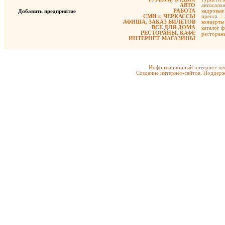
АВТО
автосало
РАБОТА
кадровые 
Добавить предприятие
СМИ г. ЧЕРКАССЫ
пресса
|
АФИША, ЗАКАЗ БИЛЕТОВ
концерты
ВСЕ ДЛЯ ДОМА
каталог 
РЕСТОРАНЫ, КАФЕ
ресторан
ИНТЕРНЕТ-МАГАЗИНЫ
Информационный интернет-цен
Создание интернет-сайтов. Поддерж