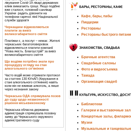
лікування Covid-19 лікарі державних
клінік вимагають гроші. Якщо подібне
БАРЫ, РЕСТОРАНЫ, КАФЕ
вже сталося, головний санлікар
України радить дзвонити на
Кафе, бары, пабы
телефони гарячої лінії Національної
служби здоров'я
Пиццерии
Черкащани відмовляються
Рестораны
платити за вивіз
великогабаритного сміття
Рестораны быстрого питани
Платіжки є, а послуг – немає. Жителі
черкаських багатоповерхівок
відмовляються платити компанії
ЗНАКОМСТВА, СВАДЬБА
"Нова якість. Благоустрій" за вивіз
великогабаритного сміття
Брачные агентства
Що водіям потрібно знати про
Свадебные салоны
процедуру огляду на стан
алкогольного сп’яніння
Фото и видеосъемка
Часто водій може отримати протокол
Тамада
за статтею 130 КУпАП (Керування в
Организация свадеб
стані алкогольного сп’яніння) навіть
коли він не вживав алкоголь, а лише
через незнання закону
КУЛЬТУРА, ИСКУССТВО, ДОСУГ
Черкаська ОДА спрямувала позов
до суду щодо незаконності
рішення міськвиконкому
Библиотеки
Черкаська обласна державна
Галереи и выставочные за
адміністрація спрямувала позовну
Концертные залы, филармо
заяву до Черкаського окружного
адміністративного суду
Музеи
Музыкальные и танцеваль