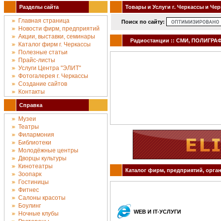
Разделы сайта
Товары и Услуги г. Черкассы и Че
Главная страница
Поиск по сайту:
Новости фирм, предприятий
Акции, выставки, семинары
Радиостанции :: СМИ, ПОЛИГРАФИ
Каталог фирм г. Черкассы
Полезные статьи
Прайс-листы
Услуги Центра "ЭЛИТ"
Фотогалерея г. Черкассы
Создание сайтов
Контакты
Справка
Музеи
Театры
Филармония
Библиотеки
Молодёжные центры
Дворцы культуры
Кинотеатры
Каталог фирм, предприятий, орган
Зоопарк
Гостиницы
Фитнес
Салоны красоты
Боулинг
WEB И IT-УСЛУГИ
Ночные клубы