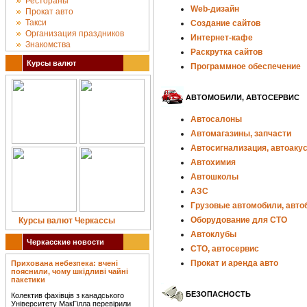
Рестораны
Web-дизайн
Прокат авто
Такси
Создание сайтов
Организация праздников
Интернет-кафе
Знакомства
Раскрутка сайтов
Курсы валют
Программное обеспечение
АВТОМОБИЛИ, АВТОСЕРВИС
Автосалоны
Автомагазины, запчасти
Автосигнализация, автоаку
Автохимия
Автошколы
АЗС
Грузовые автомобили, авто
Оборудование для СТО
Курсы валют Черкассы
Автоклубы
Черкасские новости
СТО, автосервис
Прокат и аренда авто
Прихована небезпека: вчені
пояснили, чому шкідливі чайні
пакетики
БЕЗОПАСНОСТЬ
Колектив фахівців з канадського
Університету МакГілла перевірили