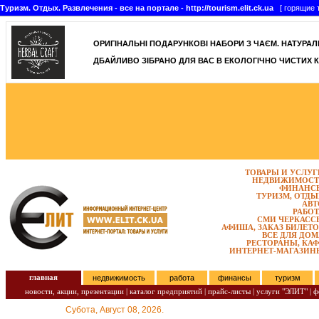
Туризм. Отдых. Развлечения - все на портале - http://tourism.elit.ck.ua
[ горящие т
ОРИГІНАЛЬНІ ПОДАРУНКОВІ НАБОРИ З ЧАЄМ. НАТУРАЛЬН
ДБАЙЛИВО ЗІБРАНО ДЛЯ ВАС В ЕКОЛОГІЧНО ЧИСТИХ К
ТОВАРЫ И УСЛУГ
НЕДВИЖИМОСТ
ФИНАНС
ТУРИЗМ, ОТДЫ
АВТ
РАБОТ
СМИ ЧЕРКАСС
АФИША, ЗАКАЗ БИЛЕТО
ВСЕ ДЛЯ ДОМ
РЕСТОРАНЫ, КАФ
ИНТЕРНЕТ-МАГАЗИН
главная
недвижимость
работа
финансы
туризм
новости, акции, презентации
|
каталог предприятий
|
прайс-листы
|
услуги "ЭЛИТ"
|
ф
Субота, Август 08, 2026.