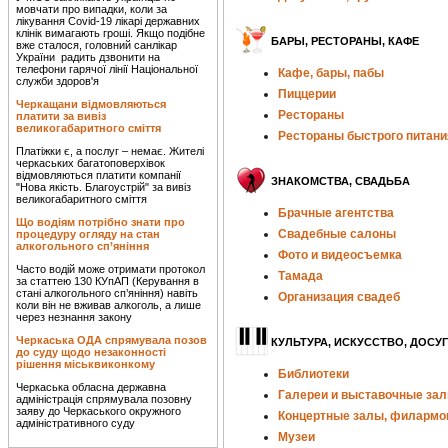
мовчати про випадки, коли за
лікування Covid-19 лікарі державних
клінік вимагають гроші. Якщо подібне
БАРЫ, РЕСТОРАНЫ, КАФЕ
вже сталося, головний санлікар
України радить дзвонити на
телефони гарячої лінії Національної
Кафе, бары, пабы
служби здоров'я
Пиццерии
Черкащани відмовляються
Рестораны
платити за вивіз
великогабаритного сміття
Рестораны быстрого питани
Платіжки є, а послуг – немає. Жителі
черкаських багатоповерхівок
відмовляються платити компанії
ЗНАКОМСТВА, СВАДЬБА
"Нова якість. Благоустрій" за вивіз
великогабаритного сміття
Брачные агентства
Що водіям потрібно знати про
Свадебные салоны
процедуру огляду на стан
алкогольного сп’яніння
Фото и видеосъемка
Часто водій може отримати протокол
Тамада
за статтею 130 КУпАП (Керування в
стані алкогольного сп’яніння) навіть
Организация свадеб
коли він не вживав алкоголь, а лише
через незнання закону
Черкаська ОДА спрямувала позов
КУЛЬТУРА, ИСКУССТВО, ДОСУГ
до суду щодо незаконності
рішення міськвиконкому
Библиотеки
Черкаська обласна державна
Галереи и выставочные за
адміністрація спрямувала позовну
заяву до Черкаського окружного
Концертные залы, филармо
адміністративного суду
Музеи