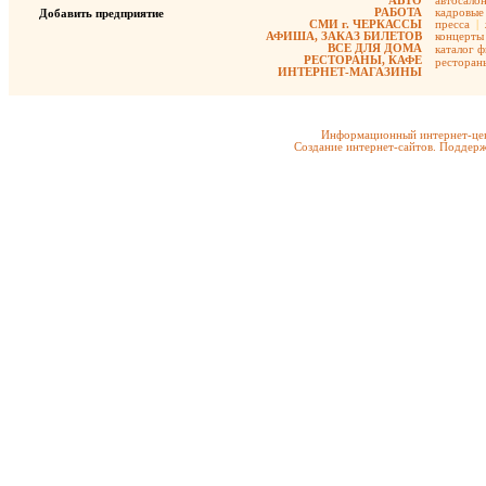
АВТО
автосало
РАБОТА
кадровые 
Добавить предприятие
СМИ г. ЧЕРКАССЫ
пресса
|
АФИША, ЗАКАЗ БИЛЕТОВ
концерты
ВСЕ ДЛЯ ДОМА
каталог 
РЕСТОРАНЫ, КАФЕ
ресторан
ИНТЕРНЕТ-МАГАЗИНЫ
Информационный интернет-цен
Создание интернет-сайтов. Поддерж