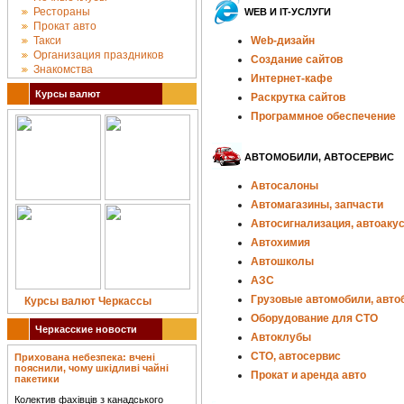
Рестораны
WEB И IT-УСЛУГИ
Прокат авто
Такси
Web-дизайн
Организация праздников
Создание сайтов
Знакомства
Интернет-кафе
Курсы валют
Раскрутка сайтов
Программное обеспечение
АВТОМОБИЛИ, АВТОСЕРВИС
Автосалоны
Автомагазины, запчасти
Автосигнализация, автоаку
Автохимия
Автошколы
АЗС
Грузовые автомобили, авто
Курсы валют Черкассы
Оборудование для СТО
Черкасские новости
Автоклубы
СТО, автосервис
Прихована небезпека: вчені
пояснили, чому шкідливі чайні
Прокат и аренда авто
пакетики
Колектив фахівців з канадського