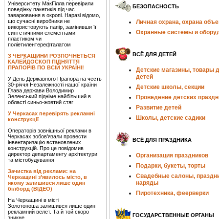
Університету МакГілла перевірили
БЕЗОПАСНОСТЬ
поведінку пакетиків під час
заварювання в окропі. Наразі відомо,
що сучасні виробники не
Личная охрана, охрана объе
використовують папір, замінивши її
Охранные системы и обору
синтетичними елементами —
пластиком чи
поліетилентерефталатом
ВСЁ ДЛЯ ДЕТЕЙ
З ЧЕРКАЩИНИ РОЗПОЧНЕТЬСЯ
КАЛЕЙДОСКОП ПІДНЯТТЯ
ПРАПОРІВ ПО ВСІЙ УКРАЇНІ!
Детские магазины, товары 
детей
У День Державного Прапора на честь
30-річчя Незалежності нашої країни
Детские школы, секции
Глава держави Володимир
Зеленський підніме найбільший в
Проведение детских праздн
області синьо-жовтий стяг
Развитие детей
У Черкасах перевірять рекламні
Школы, детские садики
конструкції
Операторів зовнішньої реклами в
Черкасах зобов’язали провести
ВСЁ ДЛЯ ПРАЗДНИКА
інвентаризацію встановлених
конструкцій. Про це повідомив
директор департаменту архітектури
Организация праздников
та містобудування
Подарки, букеты, торты
Зачистка від реклами: на
Свадебные салоны, праздн
Черкащині з’явилось місто, в
наряды
якому залишився лише один
білборд (ВІДЕО)
Пиротехника, феерверки
На Черкащині в місті
Золотоноша залишився лише один
рекламний велет. Та й той скоро
ГОСУДАРСТВЕННЫЕ ОРГАНЫ
зникне