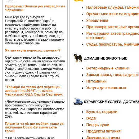
Програма «Велика реставрація» на
Налоговые службы, таможн
Черкащині
Органы местного самоупра
Міністерство культури та
Управления
інформаційної політики України
розпочало приймання заявок на
Правоохранительные орган
участь у відборі проєктів робіт із
реставрації, консервації, ремонту на
Регистрация актов гражданс
пам’ятках культурної спадщини, що
состояния
будуть реалізовані у межах програми
«Велика реставрація»
Суды, прокуратура, милици
Як уникнути переохолодження?
Одягатися тепло та багатошарово:
ДОМАШНИЕ ЖИВОТНЫЕ
одягніть на себе кілька тонких кофтин
замість однієї теплої, щоб не спітніти.
Ветеринарные клиники
Якщо стане спекотно, завжди можна
зняти одну з одеж. «Правильний»
Зоомагазины, товары для 
зимовий одяг складається з трьох
шарів
Питомники
"Тарифи на тепло для черкащан
Услуги для животных
завищені на 20 %", – голова
Черкаської ОДА Сергій Сергійчук
«Черкаситеплокомуненерго» заявило
КУРЬЕРСКИЕ УСЛУГИ. ДОСТАВ
про готовність піти назустріч
черкащанам. Наразі ми обговорюємо
Букеты, подарки
можливість зниження тарифів до
20%.
Вода
Платити чи ні: що робити, якщо за
Пицца, суши
лікування Covid-19 вимагають
гроші
Продукты питания
Документы, грузы
У МОЗ закликають українців не