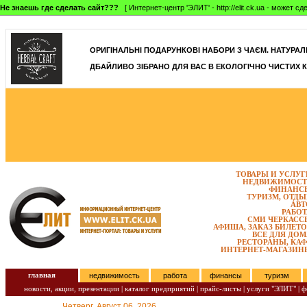
Не знаешь где сделать сайт???
[ Интернет-центр 'ЭЛИТ' - http://elit.ck.ua - может 
]
ОРИГІНАЛЬНІ ПОДАРУНКОВІ НАБОРИ З ЧАЄМ. НАТУРАЛЬН
ДБАЙЛИВО ЗІБРАНО ДЛЯ ВАС В ЕКОЛОГІЧНО ЧИСТИХ К
ТОВАРЫ И УСЛУГ
НЕДВИЖИМОСТ
ФИНАНС
ТУРИЗМ, ОТДЫ
АВТ
РАБОТ
СМИ ЧЕРКАСС
АФИША, ЗАКАЗ БИЛЕТО
ВСЕ ДЛЯ ДОМ
РЕСТОРАНЫ, КАФ
ИНТЕРНЕТ-МАГАЗИН
главная
недвижимость
работа
финансы
туризм
новости, акции, презентации
|
каталог предприятий
|
прайс-листы
|
услуги "ЭЛИТ"
|
ф
Четверг, Август 06, 2026.