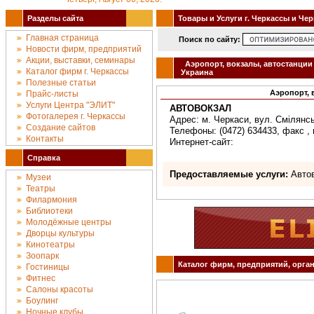
Разделы сайта
Товары и Услуги г. Черкассы и Че
Главная страница
Поиск по сайту:
Новости фирм, предприятий
Акции, выставки, семинары
Аэропорт, вокзалы, автостанции
Каталог фирм г. Черкассы
Украина
Полезные статьи
Аэропорт,
Прайс-листы
Услуги Центра "ЭЛИТ"
АВТОВОКЗАЛ
Фотогалерея г. Черкассы
Адрес: м. Черкаси, вул. Смілянсь
Создание сайтов
Телефоны: (0472) 634433, факс , 
Контакты
Интернет-сайт:
Справка
Предоставляемые услуги:
Автов
Музеи
Театры
Филармония
Библиотеки
Молодёжные центры
Дворцы культуры
Кинотеатры
Зоопарк
Каталог фирм, предприятий, орган
Гостиницы
Фитнес
Салоны красоты
Боулинг
Ночные клубы