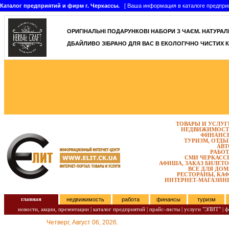
Каталог предприятий и фирм г. Черкассы.
[ Ваша информация в каталоге предприятий
ОРИГІНАЛЬНІ ПОДАРУНКОВІ НАБОРИ З ЧАЄМ. НАТУРАЛЬН
ДБАЙЛИВО ЗІБРАНО ДЛЯ ВАС В ЕКОЛОГІЧНО ЧИСТИХ К
ТОВАРЫ И УСЛУГ
НЕДВИЖИМОСТ
ФИНАНС
ТУРИЗМ, ОТДЫ
АВТ
РАБОТ
СМИ ЧЕРКАСС
АФИША, ЗАКАЗ БИЛЕТО
ВСЕ ДЛЯ ДОМ
РЕСТОРАНЫ, КАФ
ИНТЕРНЕТ-МАГАЗИН
главная
недвижимость
работа
финансы
туризм
новости, акции, презентации
|
каталог предприятий
|
прайс-листы
|
услуги "ЭЛИТ"
|
ф
Четверг, Август 06, 2026.