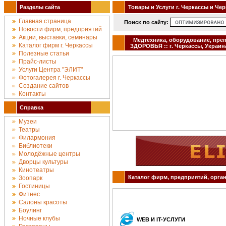
Разделы сайта
Товары и Услуги г. Черкассы и Че
Главная страница
Поиск по сайту:
Новости фирм, предприятий
Акции, выставки, семинары
Медтехника, оборудование, пр
Каталог фирм г. Черкассы
ЗДОРОВЬЯ :: г. Черкассы, Украин
Полезные статьи
Прайс-листы
Услуги Центра "ЭЛИТ"
Фотогалерея г. Черкассы
Создание сайтов
Контакты
Справка
Музеи
Театры
Филармония
Библиотеки
Молодёжные центры
Дворцы культуры
Кинотеатры
Каталог фирм, предприятий, орган
Зоопарк
Гостиницы
Фитнес
Салоны красоты
Боулинг
Ночные клубы
WEB И IT-УСЛУГИ