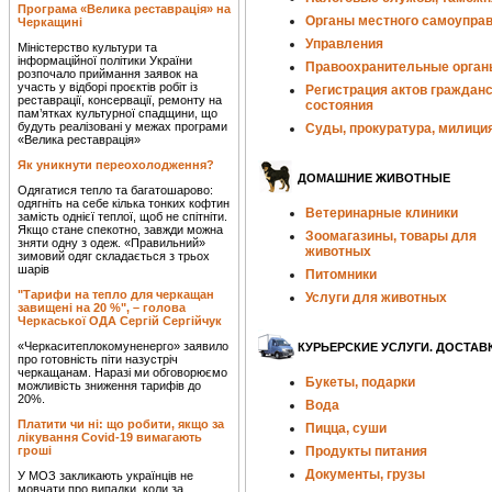
Програма «Велика реставрація» на
Органы местного самоупра
Черкащині
Управления
Міністерство культури та
інформаційної політики України
Правоохранительные орган
розпочало приймання заявок на
участь у відборі проєктів робіт із
Регистрация актов гражданс
реставрації, консервації, ремонту на
состояния
пам’ятках культурної спадщини, що
будуть реалізовані у межах програми
Суды, прокуратура, милици
«Велика реставрація»
Як уникнути переохолодження?
ДОМАШНИЕ ЖИВОТНЫЕ
Одягатися тепло та багатошарово:
одягніть на себе кілька тонких кофтин
Ветеринарные клиники
замість однієї теплої, щоб не спітніти.
Якщо стане спекотно, завжди можна
Зоомагазины, товары для
зняти одну з одеж. «Правильний»
животных
зимовий одяг складається з трьох
шарів
Питомники
"Тарифи на тепло для черкащан
Услуги для животных
завищені на 20 %", – голова
Черкаської ОДА Сергій Сергійчук
«Черкаситеплокомуненерго» заявило
КУРЬЕРСКИЕ УСЛУГИ. ДОСТАВ
про готовність піти назустріч
черкащанам. Наразі ми обговорюємо
Букеты, подарки
можливість зниження тарифів до
20%.
Вода
Платити чи ні: що робити, якщо за
Пицца, суши
лікування Covid-19 вимагають
гроші
Продукты питания
Документы, грузы
У МОЗ закликають українців не
мовчати про випадки, коли за