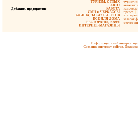
ТУРИЗМ, ОТДЫХ
туристиче
АВТО
автосало
РАБОТА
кадровые 
Добавить предприятие
СМИ г. ЧЕРКАССЫ
пресса
|
АФИША, ЗАКАЗ БИЛЕТОВ
концерты
ВСЕ ДЛЯ ДОМА
каталог 
РЕСТОРАНЫ, КАФЕ
ресторан
ИНТЕРНЕТ-МАГАЗИНЫ
Информационный интернет-цен
Создание интернет-сайтов. Поддерж