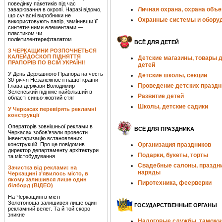
поведінку пакетиків під час
Личная охрана, охрана объе
заварювання в окропі. Наразі відомо,
що сучасні виробники не
Охранные системы и обору
використовують папір, замінивши її
синтетичними елементами —
пластиком чи
поліетилентерефталатом
ВСЁ ДЛЯ ДЕТЕЙ
З ЧЕРКАЩИНИ РОЗПОЧНЕТЬСЯ
КАЛЕЙДОСКОП ПІДНЯТТЯ
Детские магазины, товары 
ПРАПОРІВ ПО ВСІЙ УКРАЇНІ!
детей
У День Державного Прапора на честь
Детские школы, секции
30-річчя Незалежності нашої країни
Проведение детских праздн
Глава держави Володимир
Зеленський підніме найбільший в
Развитие детей
області синьо-жовтий стяг
Школы, детские садики
У Черкасах перевірять рекламні
конструкції
Операторів зовнішньої реклами в
ВСЁ ДЛЯ ПРАЗДНИКА
Черкасах зобов’язали провести
інвентаризацію встановлених
конструкцій. Про це повідомив
Организация праздников
директор департаменту архітектури
Подарки, букеты, торты
та містобудування
Свадебные салоны, праздн
Зачистка від реклами: на
наряды
Черкащині з’явилось місто, в
якому залишився лише один
Пиротехника, феерверки
білборд (ВІДЕО)
На Черкащині в місті
Золотоноша залишився лише один
ГОСУДАРСТВЕННЫЕ ОРГАНЫ
рекламний велет. Та й той скоро
зникне
Налоговые службы, таможн