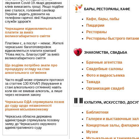
лікування Covid-19 лікарі державних
клінік вимагають гроші. Якщо подібне
БАРЫ, РЕСТОРАНЫ, КАФЕ
вже сталося, головний санлікар
України радить дзвонити на
телефони гарячої лінії Національної
Кафе, бары, пабы
служби здоров'я
Пиццерии
Черкащани відмовляються
Рестораны
платити за вивіз
великогабаритного сміття
Рестораны быстрого питани
Платіжки є, а послуг – немає. Жителі
черкаських багатоповерхівок
відмовляються платити компанії
ЗНАКОМСТВА, СВАДЬБА
"Нова якість. Благоустрій" за вивіз
великогабаритного сміття
Брачные агентства
Що водіям потрібно знати про
Свадебные салоны
процедуру огляду на стан
алкогольного сп’яніння
Фото и видеосъемка
Часто водій може отримати протокол
Тамада
за статтею 130 КУпАП (Керування в
стані алкогольного сп’яніння) навіть
Организация свадеб
коли він не вживав алкоголь, а лише
через незнання закону
Черкаська ОДА спрямувала позов
КУЛЬТУРА, ИСКУССТВО, ДОСУГ
до суду щодо незаконності
рішення міськвиконкому
Библиотеки
Черкаська обласна державна
Галереи и выставочные за
адміністрація спрямувала позовну
заяву до Черкаського окружного
Концертные залы, филармо
адміністративного суду
Музеи
Музыкальные и танцеваль