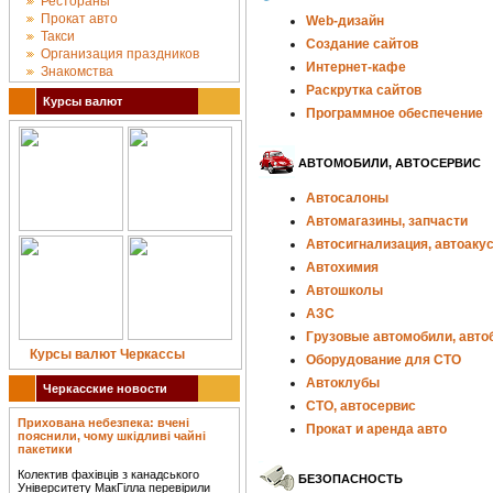
Рестораны
Прокат авто
Web-дизайн
Такси
Создание сайтов
Организация праздников
Интернет-кафе
Знакомства
Раскрутка сайтов
Курсы валют
Программное обеспечение
АВТОМОБИЛИ, АВТОСЕРВИС
Автосалоны
Автомагазины, запчасти
Автосигнализация, автоаку
Автохимия
Автошколы
АЗС
Грузовые автомобили, авто
Курсы валют Черкассы
Оборудование для СТО
Автоклубы
Черкасские новости
СТО, автосервис
Прихована небезпека: вчені
Прокат и аренда авто
пояснили, чому шкідливі чайні
пакетики
Колектив фахівців з канадського
БЕЗОПАСНОСТЬ
Університету МакГілла перевірили