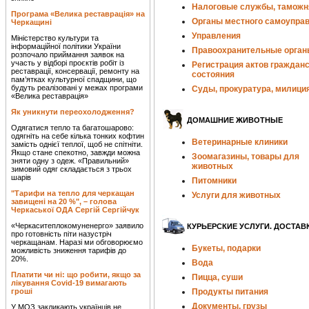
Налоговые службы, таможн
Програма «Велика реставрація» на
Органы местного самоупра
Черкащині
Управления
Міністерство культури та
інформаційної політики України
Правоохранительные орган
розпочало приймання заявок на
участь у відборі проєктів робіт із
Регистрация актов гражданс
реставрації, консервації, ремонту на
состояния
пам’ятках культурної спадщини, що
будуть реалізовані у межах програми
Суды, прокуратура, милици
«Велика реставрація»
Як уникнути переохолодження?
ДОМАШНИЕ ЖИВОТНЫЕ
Одягатися тепло та багатошарово:
одягніть на себе кілька тонких кофтин
Ветеринарные клиники
замість однієї теплої, щоб не спітніти.
Якщо стане спекотно, завжди можна
Зоомагазины, товары для
зняти одну з одеж. «Правильний»
животных
зимовий одяг складається з трьох
шарів
Питомники
"Тарифи на тепло для черкащан
Услуги для животных
завищені на 20 %", – голова
Черкаської ОДА Сергій Сергійчук
«Черкаситеплокомуненерго» заявило
КУРЬЕРСКИЕ УСЛУГИ. ДОСТАВ
про готовність піти назустріч
черкащанам. Наразі ми обговорюємо
Букеты, подарки
можливість зниження тарифів до
20%.
Вода
Платити чи ні: що робити, якщо за
Пицца, суши
лікування Covid-19 вимагають
гроші
Продукты питания
Документы, грузы
У МОЗ закликають українців не