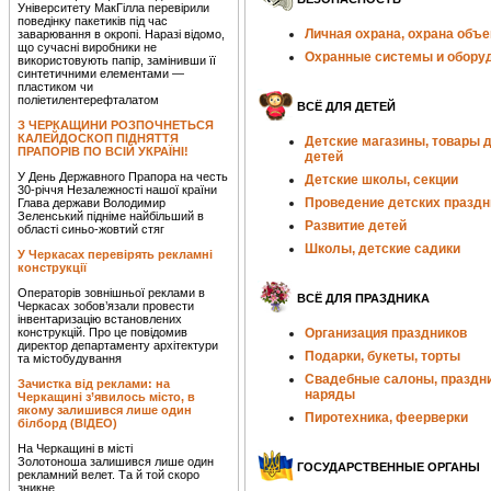
Університету МакГілла перевірили
поведінку пакетиків під час
Личная охрана, охрана объе
заварювання в окропі. Наразі відомо,
що сучасні виробники не
Охранные системы и обору
використовують папір, замінивши її
синтетичними елементами —
пластиком чи
поліетилентерефталатом
ВСЁ ДЛЯ ДЕТЕЙ
З ЧЕРКАЩИНИ РОЗПОЧНЕТЬСЯ
КАЛЕЙДОСКОП ПІДНЯТТЯ
Детские магазины, товары 
ПРАПОРІВ ПО ВСІЙ УКРАЇНІ!
детей
У День Державного Прапора на честь
Детские школы, секции
30-річчя Незалежності нашої країни
Проведение детских праздн
Глава держави Володимир
Зеленський підніме найбільший в
Развитие детей
області синьо-жовтий стяг
Школы, детские садики
У Черкасах перевірять рекламні
конструкції
Операторів зовнішньої реклами в
ВСЁ ДЛЯ ПРАЗДНИКА
Черкасах зобов’язали провести
інвентаризацію встановлених
конструкцій. Про це повідомив
Организация праздников
директор департаменту архітектури
Подарки, букеты, торты
та містобудування
Свадебные салоны, праздн
Зачистка від реклами: на
наряды
Черкащині з’явилось місто, в
якому залишився лише один
Пиротехника, феерверки
білборд (ВІДЕО)
На Черкащині в місті
Золотоноша залишився лише один
ГОСУДАРСТВЕННЫЕ ОРГАНЫ
рекламний велет. Та й той скоро
зникне