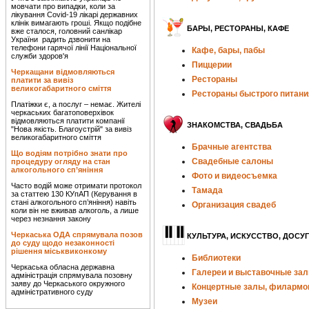
мовчати про випадки, коли за
лікування Covid-19 лікарі державних
клінік вимагають гроші. Якщо подібне
БАРЫ, РЕСТОРАНЫ, КАФЕ
вже сталося, головний санлікар
України радить дзвонити на
телефони гарячої лінії Національної
Кафе, бары, пабы
служби здоров'я
Пиццерии
Черкащани відмовляються
Рестораны
платити за вивіз
великогабаритного сміття
Рестораны быстрого питани
Платіжки є, а послуг – немає. Жителі
черкаських багатоповерхівок
відмовляються платити компанії
ЗНАКОМСТВА, СВАДЬБА
"Нова якість. Благоустрій" за вивіз
великогабаритного сміття
Брачные агентства
Що водіям потрібно знати про
Свадебные салоны
процедуру огляду на стан
алкогольного сп’яніння
Фото и видеосъемка
Часто водій може отримати протокол
Тамада
за статтею 130 КУпАП (Керування в
стані алкогольного сп’яніння) навіть
Организация свадеб
коли він не вживав алкоголь, а лише
через незнання закону
Черкаська ОДА спрямувала позов
КУЛЬТУРА, ИСКУССТВО, ДОСУГ
до суду щодо незаконності
рішення міськвиконкому
Библиотеки
Черкаська обласна державна
Галереи и выставочные за
адміністрація спрямувала позовну
заяву до Черкаського окружного
Концертные залы, филармо
адміністративного суду
Музеи