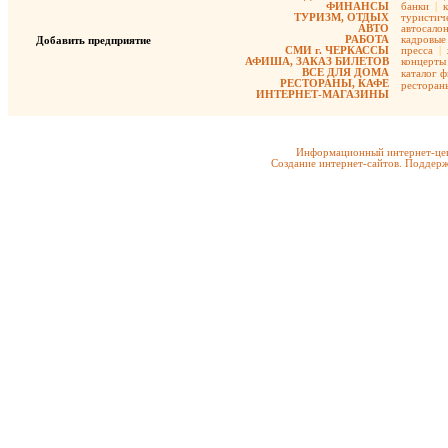
ФИНАНСЫ
банки
|
ТУРИЗМ, ОТДЫХ
туристиче
АВТО
автосало
РАБОТА
кадровые 
Добавить предприятие
СМИ г. ЧЕРКАССЫ
пресса
|
АФИША, ЗАКАЗ БИЛЕТОВ
концерты
ВСЕ ДЛЯ ДОМА
каталог 
РЕСТОРАНЫ, КАФЕ
ресторан
ИНТЕРНЕТ-МАГАЗИНЫ
Информационный интернет-цен
Создание интернет-сайтов. Поддерж