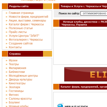
Разделы сайта
Товары и Услуги г. Черкассы и Че
Главная страница
Поиск по сайту:
Новости фирм, предприятий
Акции, выставки, семинары
Ночные клубы, дискотеки :: РА
Каталог фирм г. Черкассы
Черкассы, Украина
Полезные статьи
Прайс-листы
Услуги Центра "ЭЛИТ"
Фотогалерея г. Черкассы
Создание сайтов
Контакты
Справка
Музеи
Театры
Филармония
Библиотеки
Молодёжные центры
Дворцы культуры
Кинотеатры
Каталог фирм, предприятий, орган
Зоопарк
Гостиницы
Фитнес
Салоны красоты
Боулинг
Ночные клубы
WEB И IT-УСЛУГИ