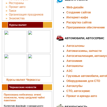
Рестораны
Прокат авто
Web-дизайн
Такси
Создание сайтов
Организация праздников
Интернет-кафе
Знакомства
Раскрутка сайтов
Курсы валют
Программное обеспечение
АВТОМОБИЛИ, АВТОСЕРВИС
Автосалоны
Автомагазины, запчасти
Автосигнализация, автоаку
Автохимия
Автошколы
АЗС
Грузовые автомобили, авто
Курсы валют Черкассы
Оборудование для СТО
Автоклубы
Черкасские новости
СТО, автосервис
Прихована небезпека: вчені
Прокат и аренда авто
пояснили, чому шкідливі чайні
пакетики
Колектив фахівців з канадського
БЕЗОПАСНОСТЬ