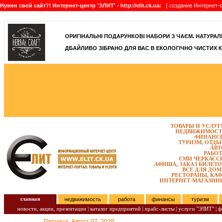
Нужен свой сайт?! Интернет-центр 'ЭЛИТ' - http://elit.ck.ua:
[ создание Интернет-с
]
ОРИГІНАЛЬНІ ПОДАРУНКОВІ НАБОРИ З ЧАЄМ. НАТУРАЛЬН
ДБАЙЛИВО ЗІБРАНО ДЛЯ ВАС В ЕКОЛОГІЧНО ЧИСТИХ К
ТОВАРЫ И УСЛУГ
НЕДВИЖИМОСТ
ФИНАНС
ТУРИЗМ, ОТДЫ
АВТ
РАБОТ
СМИ ЧЕРКАСС
АФИША, ЗАКАЗ БИЛЕТО
ВСЕ ДЛЯ ДОМ
РЕСТОРАНЫ, КАФ
ИНТЕРНЕТ-МАГАЗИН
главная
недвижимость
работа
финансы
туризм
новости, акции, презентации
|
каталог предприятий
|
прайс-листы
|
услуги "ЭЛИТ"
|
ф
Пятница, Август 07, 2026.