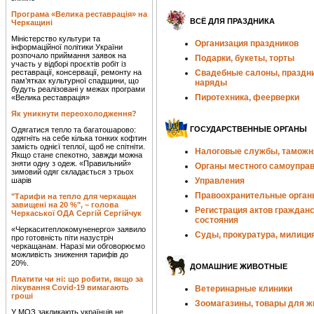
Програма «Велика реставрація» на
ВСЁ ДЛЯ ПРАЗДНИКА
Черкащині
Міністерство культури та
Организация праздников
інформаційної політики України
розпочало приймання заявок на
Подарки, букеты, торты
участь у відборі проєктів робіт із
реставрації, консервації, ремонту на
Свадебные салоны, праздн
пам’ятках культурної спадщини, що
наряды
будуть реалізовані у межах програми
Пиротехника, феерверки
«Велика реставрація»
Як уникнути переохолодження?
ГОСУДАРСТВЕННЫЕ ОРГАНЫ
Одягатися тепло та багатошарово:
одягніть на себе кілька тонких кофтин
замість однієї теплої, щоб не спітніти.
Налоговые службы, таможн
Якщо стане спекотно, завжди можна
зняти одну з одеж. «Правильний»
Органы местного самоупра
зимовий одяг складається з трьох
шарів
Управления
Правоохранительные орган
"Тарифи на тепло для черкащан
завищені на 20 %", – голова
Регистрация актов гражданс
Черкаської ОДА Сергій Сергійчук
состояния
«Черкаситеплокомуненерго» заявило
Суды, прокуратура, милици
про готовність піти назустріч
черкащанам. Наразі ми обговорюємо
можливість зниження тарифів до
20%.
ДОМАШНИЕ ЖИВОТНЫЕ
Платити чи ні: що робити, якщо за
лікування Covid-19 вимагають
Ветеринарные клиники
гроші
Зоомагазины, товары для 
У МОЗ закликають українців не