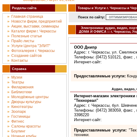
Разделы сайта
Товары и Услуги г. Черкассы и Че
Главная страница
Поиск по сайту:
Новости фирм, предприятий
Акции, выставки, семинары
Электроника: аудио, видео, пор
Каталог фирм г. Черкассы
ДОМА И ОФИСА :: г. Черкассы, Ук
Полезные статьи
Прайс-листы
Услуги Центра "ЭЛИТ"
ООО Днипр
Фотогалерея г. Черкассы
Адрес: г. Черкассы, ул. Смелянск
Создание сайтов
Телефоны: (0472) 510121, факс , 
Контакты
Интернет-сайт:
Справка
Предоставляемые услуги:
Конд
Музеи
Театры
Филармония
Аудио, видео
Библиотеки
Интернет-магазин электроники
Молодёжные центры
"Технореал"
Дворцы культуры
Адрес: г. Черкассы, бул. Шевченк
Кинотеатры
Телефоны: (0472) 383059, факс , м
Зоопарк
3398220
Гостиницы
Интернет-сайт:
Фитнес
Салоны красоты
Предоставляемые услуги:
"Техн
Боулинг
техники.
Ночные клубы