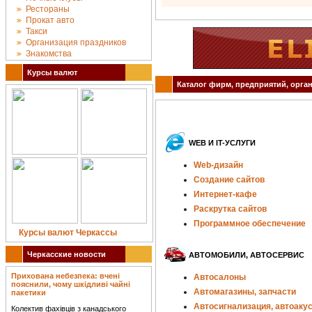
Рестораны
Прокат авто
Такси
Организация праздников
Знакомства
Курсы валют
Каталог фирм, предприятий, орган
WEB И IT-УСЛУГИ
Web-дизайн
Создание сайтов
Интернет-кафе
Раскрутка сайтов
Программное обеспечение
Курсы валют Черкассы
Черкасские новости
АВТОМОБИЛИ, АВТОСЕРВИС
Прихована небезпека: вчені
Автосалоны
пояснили, чому шкідливі чайні
Автомагазины, запчасти
пакетики
Автосигнализация, автоаку
Колектив фахівців з канадського