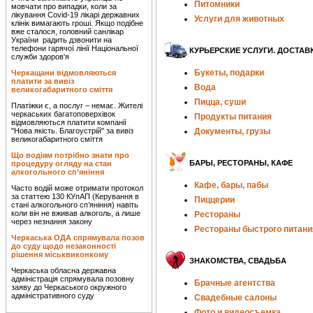
Питомники
мовчати про випадки, коли за
лікування Covid-19 лікарі державних
Услуги для животных
клінік вимагають гроші. Якщо подібне
вже сталося, головний санлікар
України радить дзвонити на
телефони гарячої лінії Національної
КУРЬЕРСКИЕ УСЛУГИ. ДОСТАВ
служби здоров'я
Букеты, подарки
Черкащани відмовляються
платити за вивіз
Вода
великогабаритного сміття
Пицца, суши
Платіжки є, а послуг – немає. Жителі
черкаських багатоповерхівок
Продукты питания
відмовляються платити компанії
"Нова якість. Благоустрій" за вивіз
Документы, грузы
великогабаритного сміття
Що водіям потрібно знати про
БАРЫ, РЕСТОРАНЫ, КАФЕ
процедуру огляду на стан
алкогольного сп’яніння
Кафе, бары, пабы
Часто водій може отримати протокол
за статтею 130 КУпАП (Керування в
Пиццерии
стані алкогольного сп’яніння) навіть
коли він не вживав алкоголь, а лише
Рестораны
через незнання закону
Рестораны быстрого питани
Черкаська ОДА спрямувала позов
до суду щодо незаконності
рішення міськвиконкому
ЗНАКОМСТВА, СВАДЬБА
Черкаська обласна державна
адміністрація спрямувала позовну
Брачные агентства
заяву до Черкаського окружного
адміністративного суду
Свадебные салоны
Фото и видеосъемка