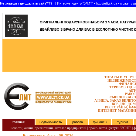
Не знаешь где сделать сайт???
[ Интернет-центр 'ЭЛИТ' - http://elit.ck.ua - может 
]
ОРИГІНАЛЬНІ ПОДАРУНКОВІ НАБОРИ З ЧАЄМ. НАТУРАЛЬН
ДБАЙЛИВО ЗІБРАНО ДЛЯ ВАС В ЕКОЛОГІЧНО ЧИСТИХ К
ТОВАРЫ И УСЛУГ
НЕДВИЖИМОСТ
ФИНАНС
ТУРИЗМ, ОТДЫ
АВТ
РАБОТ
СМИ ЧЕРКАСС
АФИША, ЗАКАЗ БИЛЕТО
ВСЕ ДЛЯ ДОМ
РЕСТОРАНЫ, КАФ
ИНТЕРНЕТ-МАГАЗИН
главная
недвижимость
работа
финансы
туризм
новости, акции, презентации
|
каталог предприятий
|
прайс-листы
|
услуги "ЭЛИТ"
|
ф
Воскресенье, Август 09, 2026.