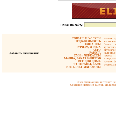
Поиск по сайту:
ТОВАРЫ И УСЛУГИ
каталог 
НЕДВИЖИМОСТЬ
жилая не
ФИНАНСЫ
банки
|
ТУРИЗМ, ОТДЫХ
туристиче
АВТО
автосало
РАБОТА
кадровые 
Добавить предприятие
СМИ г. ЧЕРКАССЫ
пресса
|
АФИША, ЗАКАЗ БИЛЕТОВ
концерты
ВСЕ ДЛЯ ДОМА
каталог 
РЕСТОРАНЫ, КАФЕ
ресторан
ИНТЕРНЕТ-МАГАЗИНЫ
Информационный интернет-цен
Создание интернет-сайтов. Поддерж