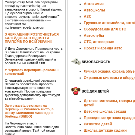
Університету МакГілла перевірили
Автохимия
поведінку пакетиків під час
заварювання в окропі. Наразі відомо,
Автошколы
що сучасні виробники не
АЗС
використовують папір, замінивши її
синтетичними елементами —
Грузовые автомобили, авто
пластиком чи
поліетилентерефталатом
Оборудование для СТО
З ЧЕРКАЩИНИ РОЗПОЧНЕТЬСЯ
Автоклубы
КАЛЕЙДОСКОП ПІДНЯТТЯ
ПРАПОРІВ ПО ВСІЙ УКРАЇНІ!
СТО, автосервис
Прокат и аренда авто
У День Державного Прапора на честь
30-річчя Незалежності нашої країни
Глава держави Володимир
Зеленський підніме найбільший в
БЕЗОПАСНОСТЬ
області синьо-жовтий стяг
У Черкасах перевірять рекламні
Личная охрана, охрана объе
конструкції
Охранные системы и обору
Операторів зовнішньої реклами в
Черкасах зобов’язали провести
інвентаризацію встановлених
конструкцій. Про це повідомив
ВСЁ ДЛЯ ДЕТЕЙ
директор департаменту архітектури
та містобудування
Детские магазины, товары 
детей
Зачистка від реклами: на
Черкащині з’явилось місто, в
Детские школы, секции
якому залишився лише один
білборд (ВІДЕО)
Проведение детских праздн
На Черкащині в місті
Развитие детей
Золотоноша залишився лише один
Школы, детские садики
рекламний велет. Та й той скоро
зникне