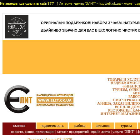
Не знаешь где сделать сайт???
[ Интернет-центр 'ЭЛИТ' - http://elit.ck.ua - может 
]
ОРИГІНАЛЬНІ ПОДАРУНКОВІ НАБОРИ З ЧАЄМ. НАТУРАЛЬН
ДБАЙЛИВО ЗІБРАНО ДЛЯ ВАС В ЕКОЛОГІЧНО ЧИСТИХ К
ТОВАРЫ И УСЛУГ
НЕДВИЖИМОСТ
ФИНАНС
ТУРИЗМ, ОТДЫ
АВТ
РАБОТ
СМИ ЧЕРКАСС
АФИША, ЗАКАЗ БИЛЕТО
ВСЕ ДЛЯ ДОМ
РЕСТОРАНЫ, КАФ
ИНТЕРНЕТ-МАГАЗИН
главная
недвижимость
работа
финансы
туризм
новости, акции, презентации
|
каталог предприятий
|
прайс-листы
|
услуги "ЭЛИТ"
|
ф
Пятница, Август 07, 2026.