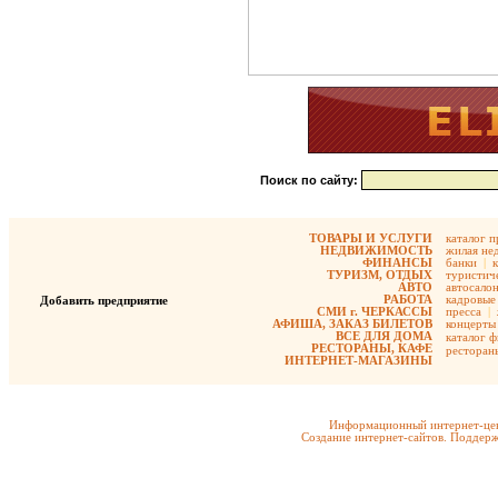
Поиск по сайту:
ТОВАРЫ И УСЛУГИ
каталог 
НЕДВИЖИМОСТЬ
жилая не
ФИНАНСЫ
банки
|
ТУРИЗМ, ОТДЫХ
туристиче
АВТО
автосало
РАБОТА
кадровые 
Добавить предприятие
СМИ г. ЧЕРКАССЫ
пресса
|
АФИША, ЗАКАЗ БИЛЕТОВ
концерты
ВСЕ ДЛЯ ДОМА
каталог 
РЕСТОРАНЫ, КАФЕ
ресторан
ИНТЕРНЕТ-МАГАЗИНЫ
Информационный интернет-цен
Создание интернет-сайтов. Поддерж