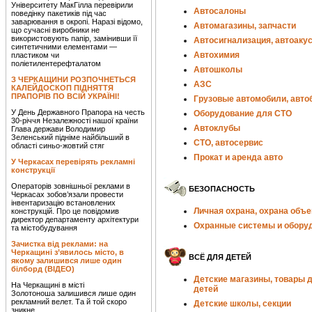
Університету МакГілла перевірили
Автосалоны
поведінку пакетиків під час
заварювання в окропі. Наразі відомо,
Автомагазины, запчасти
що сучасні виробники не
використовують папір, замінивши її
Автосигнализация, автоаку
синтетичними елементами —
Автохимия
пластиком чи
поліетилентерефталатом
Автошколы
З ЧЕРКАЩИНИ РОЗПОЧНЕТЬСЯ
АЗС
КАЛЕЙДОСКОП ПІДНЯТТЯ
ПРАПОРІВ ПО ВСІЙ УКРАЇНІ!
Грузовые автомобили, авто
У День Державного Прапора на честь
Оборудование для СТО
30-річчя Незалежності нашої країни
Автоклубы
Глава держави Володимир
Зеленський підніме найбільший в
СТО, автосервис
області синьо-жовтий стяг
Прокат и аренда авто
У Черкасах перевірять рекламні
конструкції
Операторів зовнішньої реклами в
БЕЗОПАСНОСТЬ
Черкасах зобов’язали провести
інвентаризацію встановлених
Личная охрана, охрана объе
конструкцій. Про це повідомив
директор департаменту архітектури
Охранные системы и обору
та містобудування
Зачистка від реклами: на
Черкащині з’явилось місто, в
ВСЁ ДЛЯ ДЕТЕЙ
якому залишився лише один
білборд (ВІДЕО)
Детские магазины, товары 
На Черкащині в місті
детей
Золотоноша залишився лише один
рекламний велет. Та й той скоро
Детские школы, секции
зникне