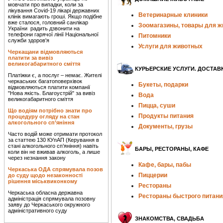
мовчати про випадки, коли за
лікування Covid-19 лікарі державних
Ветеринарные клиники
клінік вимагають гроші. Якщо подібне
вже сталося, головний санлікар
Зоомагазины, товары для 
України радить дзвонити на
телефони гарячої лінії Національної
Питомники
служби здоров'я
Услуги для животных
Черкащани відмовляються
платити за вивіз
великогабаритного сміття
КУРЬЕРСКИЕ УСЛУГИ. ДОСТАВ
Платіжки є, а послуг – немає. Жителі
черкаських багатоповерхівок
Букеты, подарки
відмовляються платити компанії
"Нова якість. Благоустрій" за вивіз
Вода
великогабаритного сміття
Пицца, суши
Що водіям потрібно знати про
Продукты питания
процедуру огляду на стан
алкогольного сп’яніння
Документы, грузы
Часто водій може отримати протокол
за статтею 130 КУпАП (Керування в
стані алкогольного сп’яніння) навіть
БАРЫ, РЕСТОРАНЫ, КАФЕ
коли він не вживав алкоголь, а лише
через незнання закону
Кафе, бары, пабы
Черкаська ОДА спрямувала позов
Пиццерии
до суду щодо незаконності
рішення міськвиконкому
Рестораны
Черкаська обласна державна
Рестораны быстрого питани
адміністрація спрямувала позовну
заяву до Черкаського окружного
адміністративного суду
ЗНАКОМСТВА, СВАДЬБА