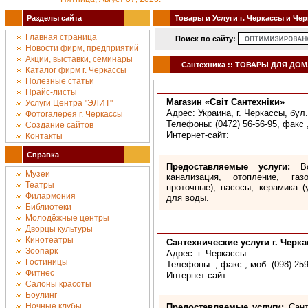
Разделы сайта
Товары и Услуги г. Черкассы и Че
Главная страница
Поиск по сайту:
Новости фирм, предприятий
Акции, выставки, семинары
Сантехника :: ТОВАРЫ ДЛЯ ДОМА
Каталог фирм г. Черкассы
Полезные статьи
Прайс-листы
Магазин «Світ Сантехніки»
Услуги Центра "ЭЛИТ"
Адрес: Украина, г. Черкассы, бул
Фотогалерея г. Черкассы
Телефоны: (0472) 56-56-95, факс ,
Создание сайтов
Интернет-сайт:
Контакты
Справка
Предоставляемые услуги:
Вод
Музеи
канализация, отопление, газ
Театры
проточные), насосы, керамика 
Филармония
для воды.
Библиотеки
Молодёжные центры
Дворцы культуры
Кинотеатры
Сантехнические услуги г. Черк
Зоопарк
Адрес: г. Черкассы
Гостиницы
Телефоны: , факс , моб. (098) 25
Фитнес
Интернет-сайт:
Салоны красоты
Боулинг
Ночные клубы
Предоставляемые услуги:
Санте