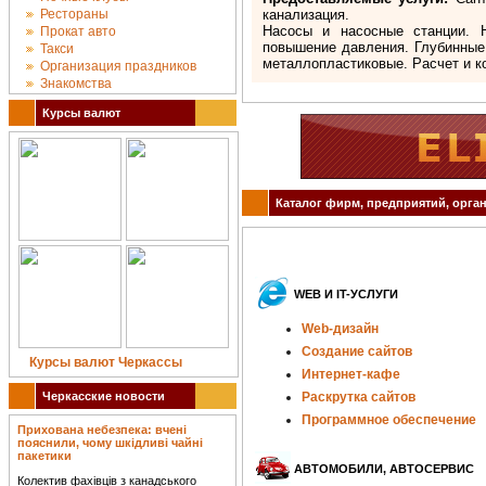
Рестораны
канализация.
Насосы и насосные станции. 
Прокат авто
повышение давления. Глубинные
Такси
металлопластиковые. Расчет и к
Организация праздников
Знакомства
Курсы валют
Каталог фирм, предприятий, орган
WEB И IT-УСЛУГИ
Web-дизайн
Создание сайтов
Курсы валют Черкассы
Интернет-кафе
Черкасские новости
Раскрутка сайтов
Программное обеспечение
Прихована небезпека: вчені
пояснили, чому шкідливі чайні
пакетики
АВТОМОБИЛИ, АВТОСЕРВИС
Колектив фахівців з канадського