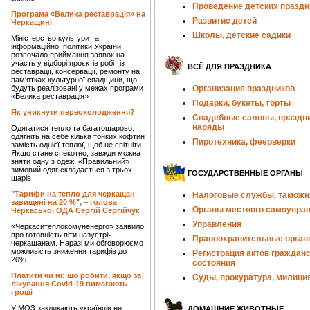
Проведение детских праздн
Програма «Велика реставрація» на
Развитие детей
Черкащині
Школы, детские садики
Міністерство культури та
інформаційної політики України
розпочало приймання заявок на
участь у відборі проєктів робіт із
ВСЁ ДЛЯ ПРАЗДНИКА
реставрації, консервації, ремонту на
пам’ятках культурної спадщини, що
будуть реалізовані у межах програми
Организация праздников
«Велика реставрація»
Подарки, букеты, торты
Як уникнути переохолодження?
Свадебные салоны, праздн
наряды
Одягатися тепло та багатошарово:
одягніть на себе кілька тонких кофтин
Пиротехника, феерверки
замість однієї теплої, щоб не спітніти.
Якщо стане спекотно, завжди можна
зняти одну з одеж. «Правильний»
зимовий одяг складається з трьох
ГОСУДАРСТВЕННЫЕ ОРГАНЫ
шарів
"Тарифи на тепло для черкащан
Налоговые службы, таможн
завищені на 20 %", – голова
Органы местного самоупра
Черкаської ОДА Сергій Сергійчук
Управления
«Черкаситеплокомуненерго» заявило
про готовність піти назустріч
Правоохранительные орган
черкащанам. Наразі ми обговорюємо
можливість зниження тарифів до
Регистрация актов гражданс
20%.
состояния
Платити чи ні: що робити, якщо за
Суды, прокуратура, милици
лікування Covid-19 вимагають
гроші
У МОЗ закликають українців не
ДОМАШНИЕ ЖИВОТНЫЕ