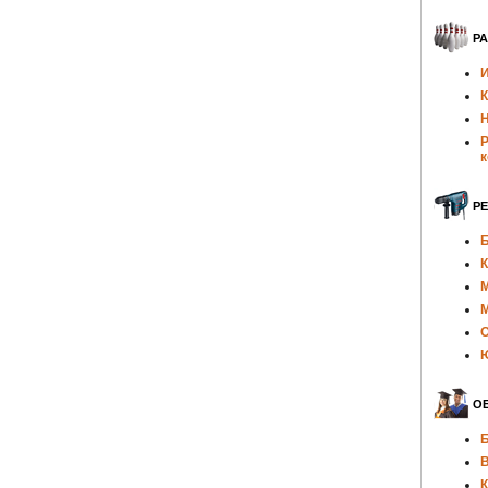
Р
И
К
Н
Р
к
Р
Б
К
О
Ю
ОБ
Б
В
К