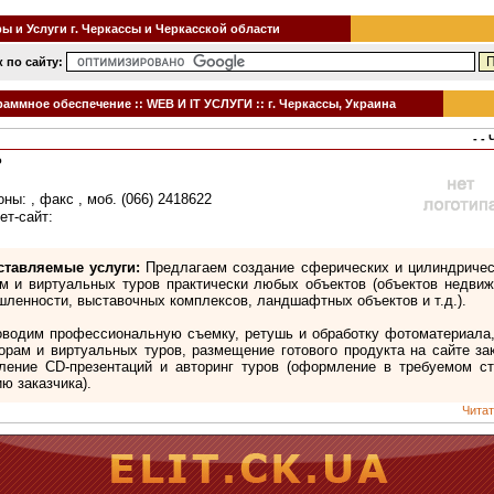
 и Услуги г. Черкассы и Черкасской области
 по сайту:
аммное обеспечение :: WEB И IT УСЛУГИ :: г. Черкассы, Украина
- -
Р
ны: , факс , моб. (066) 2418622
ет-сайт:
ставляемые услуги:
Предлагаем создание сферических и цилиндричес
м и виртуальных туров практически любых объектов (объектов недвиж
ленности, выставочных комплексов, ландшафтных объектов и т.д.).
водим профессиональную съемку, ретушь и обработку фотоматериала,
орам и виртуальных туров, размещение готового продукта на сайте зак
ение CD-презентаций и авторинг туров (оформление в требуемом ст
ю заказчика).
Читат