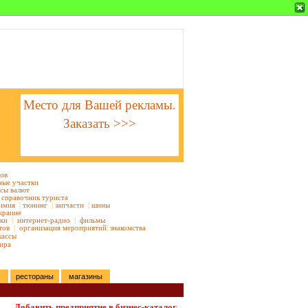
Место для Вашей рекламы.
Заказать >>>
тов
ные участки
сы валют
справочник туриста
имия
|
тюнинг
|
запчасти
|
шины
краине
ки
|
интернет-радио
|
фильмы
тов
|
организация мероприятий
|
знакомства
кассы
ира
рестораны
магазины
Добавить предприятие в бизнес-каталог