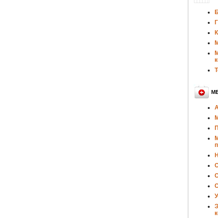
Б
Г
К
М
М
к
Т
М
А
М
П
М
п
Н
О
С
С
У
Э
к