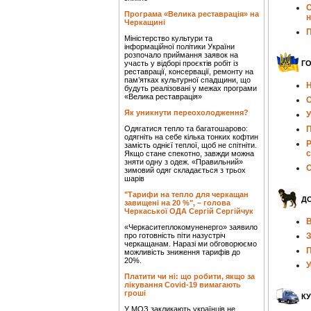
С
Програма «Велика реставрація» на
Черкащині
П
Міністерство культури та
інформаційної політики України
розпочало приймання заявок на
участь у відборі проєктів робіт із
Г
реставрації, консервації, ремонту на
пам’ятках культурної спадщини, що
Н
будуть реалізовані у межах програми
«Велика реставрація»
О
Як уникнути переохолодження?
У
Одягатися тепло та багатошарово:
П
одягніть на себе кілька тонких кофтин
Р
замість однієї теплої, щоб не спітніти.
с
Якщо стане спекотно, завжди можна
зняти одну з одеж. «Правильний»
С
зимовий одяг складається з трьох
шарів
"Тарифи на тепло для черкащан
Д
завищені на 20 %", – голова
Черкаської ОДА Сергій Сергійчук
В
«Черкаситеплокомуненерго» заявило
про готовність піти назустріч
З
черкащанам. Наразі ми обговорюємо
П
можливість зниження тарифів до
20%.
У
Платити чи ні: що робити, якщо за
лікування Covid-19 вимагають
гроші
КУ
У МОЗ закликають українців не