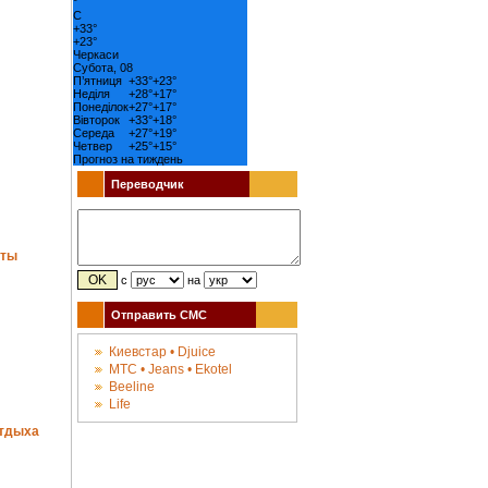
°
C
+
33°
+
23°
Черкаси
Субота, 08
П’ятниця
+
33°
+
23°
Неділя
+
28°
+
17°
Понеділок
+
27°
+
17°
Вівторок
+
33°
+
18°
Середа
+
27°
+
19°
Четвер
+
25°
+
15°
Прогноз на тиждень
Переводчик
аты
с
на
Отправить СМС
Киевстар • Djuice
МТС • Jeans • Ekotel
Beeline
Life
отдыха