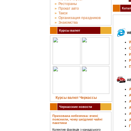
Рестораны
Прокат авто
Катал
Такси
Организация праздников
Знакомства
Курсы валют
WE
W
С
И
Р
П
А
А
А
Курсы валют Черкассы
А
Черкасские новости
А
Прихована небезпека: вчені
пояснили, чому шкідливі чайні
пакетики
Г
Колектив фахівців з канадського