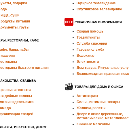
укеты, подарки
Эфирное телевидение
Вода
Спутниковое телевидение
ицца, суши
родукты питания
СПРАВОЧНАЯ ИНФОРМАЦИЯ
окументы, грузы
Скорая помощь
Травмпункты
РЫ, РЕСТОРАНЫ, КАФЕ
Служба спасения
афе, бары, пабы
Газовая служба
иццерии
Водоканал
естораны
Электросети
естораны быстрого питания
Дом траура. Ритуальные услу
Безвозмездная правовая пом
НАКОМСТВА, СВАДЬБА
ТОВАРЫ ДЛЯ ДОМА И ОФИСА
рачные агентства
вадебные салоны
Антиквариат
ото и видеосъемка
Белье, интимные товары
амада
Жалюзи, ролеты
рганизация свадеб
Двери и окна: деревянные,
металлические, металлоплас
Книжные магазины
ЛЬТУРА, ИСКУССТВО, ДОСУГ