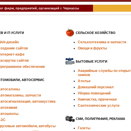
ог фирм, предприятий, организаций г. Черкассы
B И IT-УСЛУГИ
СЕЛЬСКОЕ ХОЗЯЙСТВО
eb-дизайн
Сельхозтехника и запчасти
оздание сайтов
Овощи и фрукты
нтернет-кафе
аскрутка сайтов
БЫТОВЫЕ УСЛУГИ
рограммное обеспечение
Аварийные службы по откры
замков
ВТОМОБИЛИ, АВТОСЕРВИС
Ателье
Домашний персонал
втосалоны
Уборка помещений
втомагазины, запчасти
Химчистка, прачечная
втосигнализация, автоакустика
Сантехнические услуги
втохимия
Автошколы
СМИ, ПОЛИГРАФИЯ, РЕКЛАМА
АЗС
рузовые автомобили, автобусы
Газеты