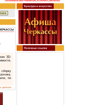
Культура и искусство
 ЧЕРКАССЫ
Полезные ссылки
ких 3D-
имости,
 сборку
азчика,
иле, по
ь дальше...