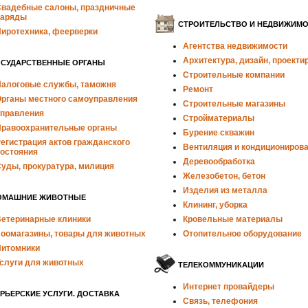
вадебные салоны, праздничные
наряды
СТРОИТЕЛЬСТВО И НЕДВИЖИМ
иротехника, феерверки
Агентства недвижимости
Архитектура, дизайн, проекти
ОСУДАРСТВЕННЫЕ ОРГАНЫ
Строительные компании
алоговые службы, таможня
Ремонт
рганы местного самоуправления
Строительные магазины
правления
Стройматериалы
равоохранительные органы
Бурение скважин
егистрация актов гражданского
Вентиляция и кондициониров
остояния
Деревообработка
уды, прокуратура, милиция
Железобетон, бетон
Изделия из металла
ОМАШНИЕ ЖИВОТНЫЕ
Клининг, уборка
етеринарные клиники
Кровельные материалы
оомагазины, товары для животных
Отопительное оборудование
итомники
слуги для животных
ТЕЛЕКОММУНИКАЦИИ
Интернет провайдеры
РЬЕРСКИЕ УСЛУГИ. ДОСТАВКА
Связь, телефония