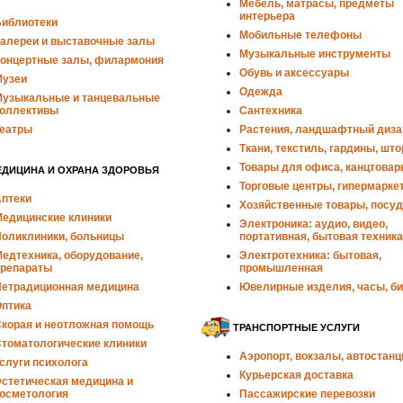
Мебель, матрасы, предметы
интерьера
иблиотеки
Мобильные телефоны
алереи и выставочные залы
Музыкальные инструменты
онцертные залы, филармония
Обувь и аксессуары
узеи
Одежда
узыкальные и танцевальные
оллективы
Сантехника
еатры
Растения, ландшафтный диза
Ткани, текстиль, гардины, шт
Товары для офиса, канцтовар
ЕДИЦИНА И ОХРАНА ЗДОРОВЬЯ
Торговые центры, гипермарке
птеки
Хозяйственные товары, посуд
едицинские клиники
Электроника: аудио, видео,
оликлиники, больницы
портативная, бытовая техника
едтехника, оборудование,
Электротехника: бытовая,
репараты
промышленная
етрадиционная медицина
Ювелирные изделия, часы, б
птика
корая и неотложная помощь
ТРАНСПОРТНЫЕ УСЛУГИ
томатологические клиники
Аэропорт, вокзалы, автостанц
слуги психолога
Курьерская доставка
стетическая медицина и
осметология
Пассажирские перевозки