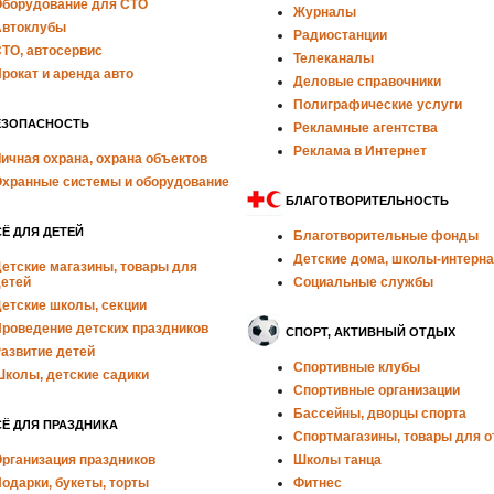
борудование для СТО
Журналы
втоклубы
Радиостанции
ТО, автосервис
Телеканалы
рокат и аренда авто
Деловые справочники
Полиграфические услуги
ЕЗОПАСНОСТЬ
Рекламные агентства
Реклама в Интернет
ичная охрана, охрана объектов
хранные системы и оборудование
БЛАГОТВОРИТЕЛЬНОСТЬ
Ё ДЛЯ ДЕТЕЙ
Благотворительные фонды
Детские дома, школы-интерн
етские магазины, товары для
етей
Социальные службы
етские школы, секции
роведение детских праздников
СПОРТ, АКТИВНЫЙ ОТДЫХ
азвитие детей
Спортивные клубы
колы, детские садики
Спортивные организации
Бассейны, дворцы спорта
Ё ДЛЯ ПРАЗДНИКА
Спортмагазины, товары для 
рганизация праздников
Школы танца
одарки, букеты, торты
Фитнес