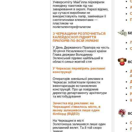
О
Університету МакГілла перевірили
поведінку пакетиків під час
А
заварювання в окропі. Наразі відомо,
що сучасні виробники не
С
використовують папір, замінивши її
П
синтетичними елементами —
пластиком чи
поліетилентерефталатом
Б
З ЧЕРКАЩИНИ РОЗПОЧНЕТЬСЯ
КАЛЕЙДОСКОП ПІДНЯТТЯ
ПРАПОРІВ ПО ВСІЙ УКРАЇНІ!
Л
У День Державного Прапора на честь
О
30-річчя Незалежності нашої країни
Глава держави Володимир
Зеленський підніме найбільший в
області синьо-жовтий стяг
ВС
У Черкасах перевірять рекламні
Д
конструкції
д
Операторів зовнішньої реклами в
Д
Черкасах зобов’язали провести
інвентаризацію встановлених
П
конструкцій. Про це повідомив
директор департаменту архітектури
Р
та містобудування
Ш
Зачистка від реклами: на
Черкащині з’явилось місто, в
якому залишився лише один
ВС
білборд (ВІДЕО)
На Черкащині в місті
О
Золотоноша залишився лише один
рекламний велет. Та й той скоро
П
зникне