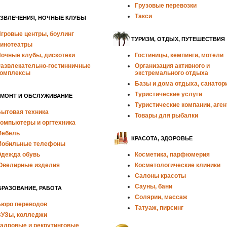
Грузовые перевозки
Такси
АЗВЛЕЧЕНИЯ, НОЧНЫЕ КЛУБЫ
гровые центры, боулинг
ТУРИЗМ, ОТДЫХ, ПУТЕШЕСТВИЯ
инотеатры
очные клубы, дискотеки
Гостиницы, кемпинги, мотели
азвлекательно-гостинничные
Организация активного и
омплексы
экстремального отдыха
Базы и дома отдыха, санатор
Туристические услуги
ЕМОНТ И ОБСЛУЖИВАНИЕ
Туристические компании, аген
ытовая техника
Товары для рыбалки
омпьютеры и оргтехника
Мебель
КРАСОТА, ЗДОРОВЬЕ
Мобильные телефоны
дежда обувь
Косметика, парфюмерия
велирные изделия
Косметологические клиники
Салоны красоты
Сауны, бани
РАЗОВАНИЕ, РАБОТА
Солярии, массаж
юро переводов
Татуаж, пирсинг
УЗы, колледжи
адровые и рекрутинговые