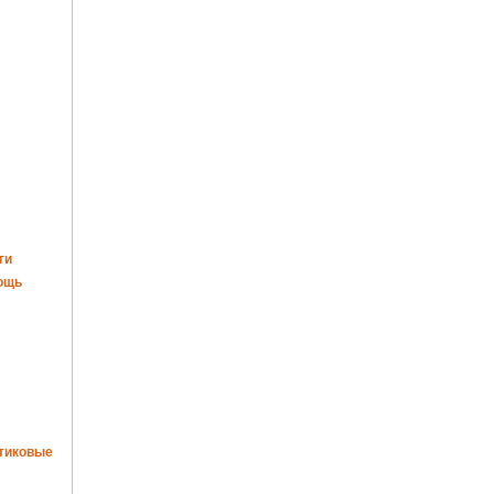
ги
ощь
тиковые