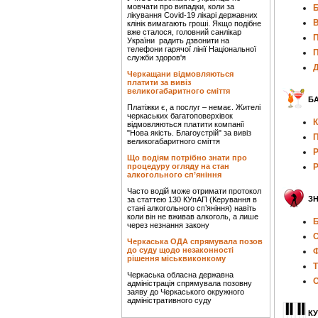
мовчати про випадки, коли за
Б
лікування Covid-19 лікарі державних
клінік вимагають гроші. Якщо подібне
вже сталося, головний санлікар
П
України радить дзвонити на
телефони гарячої лінії Національної
П
служби здоров'я
Д
Черкащани відмовляються
платити за вивіз
великогабаритного сміття
БА
Платіжки є, а послуг – немає. Жителі
черкаських багатоповерхівок
К
відмовляються платити компанії
"Нова якість. Благоустрій" за вивіз
П
великогабаритного сміття
Р
Що водіям потрібно знати про
процедуру огляду на стан
Р
алкогольного сп’яніння
Часто водій може отримати протокол
З
за статтею 130 КУпАП (Керування в
стані алкогольного сп’яніння) навіть
коли він не вживав алкоголь, а лише
Б
через незнання закону
С
Черкаська ОДА спрямувала позов
до суду щодо незаконності
Ф
рішення міськвиконкому
Т
Черкаська обласна державна
О
адміністрація спрямувала позовну
заяву до Черкаського окружного
адміністративного суду
КУ