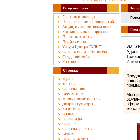
Разделы сайта
Товары
Главная страница
Поиск
Новости фирм, предприятий
Акции, выставки, семинары
Прогр
Каталог фирм г. Черкассы
Полезные статьи
Прайс-листы
3D ТУ
Услуги Центра "ЭЛИТ"
Адрес:
Фотогалерея г. Черкассы
Телефо
Создание сайтов
Интерн
Контакты
Справка
Предо
Музеи
панора
Театры
промыш
Филармония
Библиотеки
Мы про
Молодёжные центры
3D-пан
оформл
Дворцы культуры
желани
Кинотеатры
Зоопарк
Гостиницы
Фитнес
Салоны красоты
Боулинг
Ночные клубы