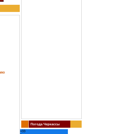
тию
Погода Черкассы
+
33