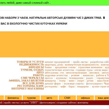
сделать любой, даже самый сложный сайт...
ВІ НАБОРИ З ЧАЄМ. НАТУРАЛЬНІ АВТОРСЬКІ ДУХМЯНІ ЧАЇ З ДИКИХ ТРАВ. 🍵
 ВАС В ЕКОЛОГІЧНО ЧИСТИХ КУТОЧКАХ УКРАЇНИ
ТОВАРЫ И УСЛУГИ
каталог предприятий
|
прайс-листы
|
разработка сай
НЕДВИЖИМОСТЬ
квартиры,
дома
|
коммерческая недвижимость
|
земель
ФИНАНСЫ
банки
|
кредитные союзы
|
страховые компании
|
кур
ТУРИЗМ, ОТДЫХ
туристические агентства
|
горящие туры
|
отели мира
|
АВТО
автосалоны
|
сто
|
автосигнализация
|
автозвук
|
автох
РАБОТА
кадровые агентства
|
резюме
|
вакансии
|
работа в У
СМИ ЧЕРКАССЫ
пресса
|
журналы
|
телевидение
|
радио
|
справочни
АФИША, ЗАКАЗ БИЛЕТОВ
концерты
|
театр
|
кино
|
спорт
|
детям
|
заказ биле
ВСЕ ДЛЯ ДОМА
каталог фирм
|
полезные советы
|
фотогалерея г. Чер
РЕСТОРАНЫ, КАФЕ
рестораны
|
кафе
|
бары
|
пиццерии
|
кухни стран м
ИНТЕРНЕТ-МАГАЗИНЫ
финансы
туризм
авто
СМИ
афиша
ваш дом
ий
|
прайс-листы
|
услуги "ЭЛИТ"
|
фотогалерея
|
создание сайтов
|
контакты