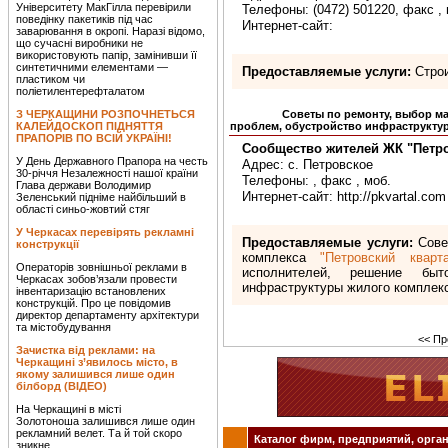
Університету МакГілла перевірили
Телефоны: (0472) 501220, факс , 
поведінку пакетиків під час
Интернет-сайт:
заварювання в окропі. Наразі відомо,
що сучасні виробники не
використовують папір, замінивши її
синтетичними елементами —
Предоставляемые услуги:
Строи
пластиком чи
поліетилентерефталатом
З ЧЕРКАЩИНИ РОЗПОЧНЕТЬСЯ
Советы по ремонту, выбор м
КАЛЕЙДОСКОП ПІДНЯТТЯ
проблем, обустройство инфраструкту
ПРАПОРІВ ПО ВСІЙ УКРАЇНІ!
Сообщество жителей ЖК "Петро
У День Державного Прапора на честь
Адрес: с. Петровское
30-річчя Незалежності нашої країни
Телефоны: , факс , моб.
Глава держави Володимир
Интернет-сайт: http://pkvartal.com
Зеленський підніме найбільший в
області синьо-жовтий стяг
У Черкасах перевірять рекламні
Предоставляемые услуги:
Совет
конструкції
комплекса
"Петровский кварт
Операторів зовнішньої реклами в
исполнителей, решение быт
Черкасах зобов’язали провести
инфраструктуры жилого комплек
інвентаризацію встановлених
конструкцій. Про це повідомив
директор департаменту архітектури
та містобудування
<< Пр
Зачистка від реклами: на
Черкащині з’явилось місто, в
якому залишився лише один
білборд (ВІДЕО)
На Черкащині в місті
Золотоноша залишився лише один
рекламний велет. Та й той скоро
Каталог фирм, предприятий, орган
зникне