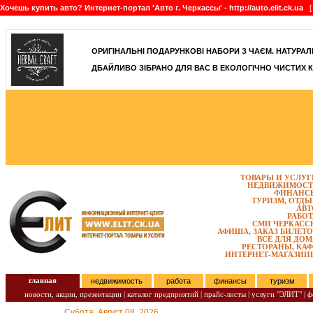
Хочешь купить авто? Интернет-портал 'Авто г. Черкассы' - http://auto.elit.ck.ua
[ 
]
ОРИГІНАЛЬНІ ПОДАРУНКОВІ НАБОРИ З ЧАЄМ. НАТУРАЛЬН
ДБАЙЛИВО ЗІБРАНО ДЛЯ ВАС В ЕКОЛОГІЧНО ЧИСТИХ К
ТОВАРЫ И УСЛУГ
НЕДВИЖИМОСТ
ФИНАНС
ТУРИЗМ, ОТДЫ
АВТ
РАБОТ
СМИ ЧЕРКАСС
АФИША, ЗАКАЗ БИЛЕТО
ВСЕ ДЛЯ ДОМ
РЕСТОРАНЫ, КАФ
ИНТЕРНЕТ-МАГАЗИН
главная
недвижимость
работа
финансы
туризм
новости, акции, презентации
|
каталог предприятий
|
прайс-листы
|
услуги "ЭЛИТ"
|
ф
Субота, Август 08, 2026.