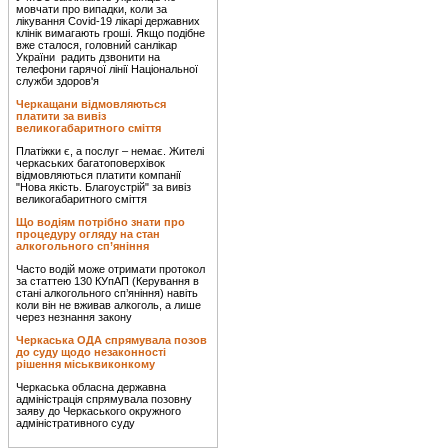
мовчати про випадки, коли за
лікування Covid-19 лікарі державних
клінік вимагають гроші. Якщо подібне
вже сталося, головний санлікар
України радить дзвонити на
телефони гарячої лінії Національної
служби здоров'я
Черкащани відмовляються
платити за вивіз
великогабаритного сміття
Платіжки є, а послуг – немає. Жителі
черкаських багатоповерхівок
відмовляються платити компанії
"Нова якість. Благоустрій" за вивіз
великогабаритного сміття
Що водіям потрібно знати про
процедуру огляду на стан
алкогольного сп’яніння
Часто водій може отримати протокол
за статтею 130 КУпАП (Керування в
стані алкогольного сп’яніння) навіть
коли він не вживав алкоголь, а лише
через незнання закону
Черкаська ОДА спрямувала позов
до суду щодо незаконності
рішення міськвиконкому
Черкаська обласна державна
адміністрація спрямувала позовну
заяву до Черкаського окружного
адміністративного суду