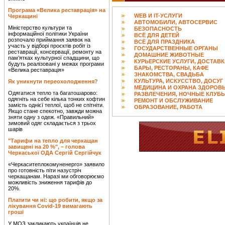
Програма «Велика реставрація» на
WEB И IT-УСЛУГИ
Черкащині
АВТОМОБИЛИ, АВТОСЕРВИС
Міністерство культури та
БЕЗОПАСНОСТЬ
інформаційної політики України
ВСЁ ДЛЯ ДЕТЕЙ
розпочало приймання заявок на
ВСЁ ДЛЯ ПРАЗДНИКА
участь у відборі проєктів робіт із
ГОСУДАРСТВЕННЫЕ ОРГАНЫ
реставрації, консервації, ремонту на
ДОМАШНИЕ ЖИВОТНЫЕ
пам’ятках культурної спадщини, що
КУРЬЕРСКИЕ УСЛУГИ, ДОСТАВ
будуть реалізовані у межах програми
БАРЫ, РЕСТОРАНЫ, КАФЕ
«Велика реставрація»
ЗНАКОМСТВА, СВАДЬБА
КУЛЬТУРА, ИСКУССТВО, ДОСУГ
Як уникнути переохолодження?
МЕДИЦИНА И ОХРАНА ЗДОРОВ
Одягатися тепло та багатошарово:
РАЗВЛЕЧЕНИЯ, НОЧНЫЕ КЛУБ
одягніть на себе кілька тонких кофтин
РЕМОНТ И ОБСЛУЖИВАНИЕ
замість однієї теплої, щоб не спітніти.
ОБРАЗОВАНИЕ, РАБОТА
Якщо стане спекотно, завжди можна
зняти одну з одеж. «Правильний»
зимовий одяг складається з трьох
шарів
"Тарифи на тепло для черкащан
завищені на 20 %", – голова
Черкаської ОДА Сергій Сергійчук
«Черкаситеплокомуненерго» заявило
про готовність піти назустріч
черкащанам. Наразі ми обговорюємо
можливість зниження тарифів до
20%.
Платити чи ні: що робити, якщо за
лікування Covid-19 вимагають
гроші
У МОЗ закликають українців не