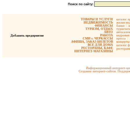
Поиск по сайту:
ТОВАРЫ И УСЛУГИ
каталог 
НЕДВИЖИМОСТЬ
жилая не
ФИНАНСЫ
банки
|
ТУРИЗМ, ОТДЫХ
туристиче
АВТО
автосало
РАБОТА
кадровые 
Добавить предприятие
СМИ г. ЧЕРКАССЫ
пресса
|
АФИША, ЗАКАЗ БИЛЕТОВ
концерты
ВСЕ ДЛЯ ДОМА
каталог 
РЕСТОРАНЫ, КАФЕ
ресторан
ИНТЕРНЕТ-МАГАЗИНЫ
Информационный интернет-цен
Создание интернет-сайтов. Поддерж