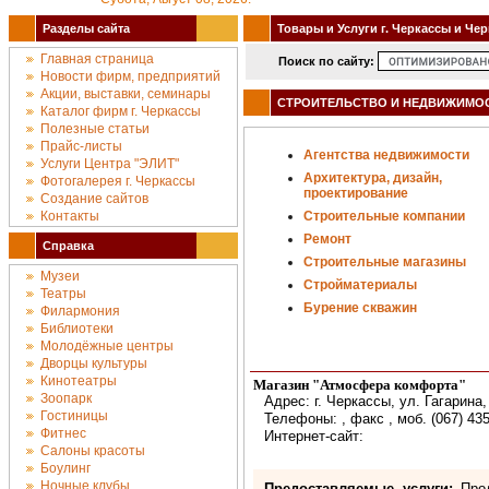
Разделы сайта
Товары и Услуги г. Черкассы и Че
Главная страница
Поиск по сайту:
Новости фирм, предприятий
Акции, выставки, семинары
СТРОИТЕЛЬСТВО И НЕДВИЖИМОС
Каталог фирм г. Черкассы
Полезные статьи
Прайс-листы
Агентства недвижимости
Услуги Центра "ЭЛИТ"
Архитектура, дизайн,
Фотогалерея г. Черкассы
проектирование
Создание сайтов
Контакты
Строительные компании
Ремонт
Справка
Строительные магазины
Музеи
Стройматериалы
Театры
Бурение скважин
Филармония
Библиотеки
Молодёжные центры
Дворцы культуры
Кинотеатры
Магазин "Атмосфера комфорта"
Зоопарк
Адрес: г. Черкассы, ул. Гагарина,
Гостиницы
Телефоны: , факс , моб. (067) 435
Фитнес
Интернет-сайт:
Салоны красоты
Боулинг
Ночные клубы
Предоставляемые услуги:
Прод