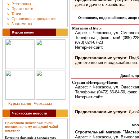
Рестораны
дома и дачного хозяйства
Прокат авто
Такси
Отопление, водоснабжение, энерг
Организация праздников
Знакомства
Магазин «Hitet»
Курсы валют
Адрес: г. Черкассы, ул. Смелянск
Телефоны: , факс , моб. (095) 228-
(073) 024-67-23
Интернет-сайт:
Предоставляемые услуги:
Подбо
для отопления и водоснабжения.
Дизайн, п
Студия «Интерьер-Идея»
Адрес: г. Черкассы, ул. Одесская
Телефоны: (0472) 36-84-50, факс ,
Интернет-сайт:
Курсы валют Черкассы
Предоставляемые услуги:
Дизай
Черкасские новости
Прихована небезпека: вчені
Маг
пояснили, чому шкідливі чайні
пакетики
Строительный магазин "Мастер
Адрес: г. Черкассы, ул. Вячесла
Колектив фахівців з канадського