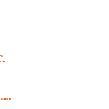
ги
ощь
тиковые