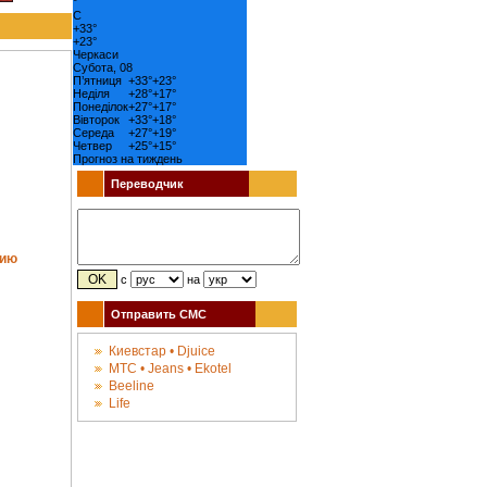
°
C
+
33°
+
23°
Черкаси
Субота, 08
П’ятниця
+
33°
+
23°
Неділя
+
28°
+
17°
Понеділок
+
27°
+
17°
Вівторок
+
33°
+
18°
Середа
+
27°
+
19°
Четвер
+
25°
+
15°
Прогноз на тиждень
Переводчик
тию
с
на
Отправить СМС
Киевстар • Djuice
МТС • Jeans • Ekotel
Beeline
Life