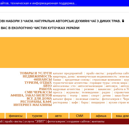
айтов, техническая и информационная поддержка...
ВІ НАБОРИ З ЧАЄМ. НАТУРАЛЬНІ АВТОРСЬКІ ДУХМЯНІ ЧАЇ З ДИКИХ ТРАВ. 🍵
 ВАС В ЕКОЛОГІЧНО ЧИСТИХ КУТОЧКАХ УКРАЇНИ
ТОВАРЫ И УСЛУГИ
каталог предприятий
|
прайс-листы
|
разработка сай
НЕДВИЖИМОСТЬ
квартиры,
дома
|
коммерческая недвижимость
|
земель
ФИНАНСЫ
банки
|
кредитные союзы
|
страховые компании
|
кур
ТУРИЗМ, ОТДЫХ
туристические агентства
|
горящие туры
|
отели мира
|
АВТО
автосалоны
|
сто
|
автосигнализация
|
автозвук
|
автох
РАБОТА
кадровые агентства
|
резюме
|
вакансии
|
работа в У
СМИ ЧЕРКАССЫ
пресса
|
журналы
|
телевидение
|
радио
|
справочни
АФИША, ЗАКАЗ БИЛЕТОВ
концерты
|
театр
|
кино
|
спорт
|
детям
|
заказ биле
ВСЕ ДЛЯ ДОМА
каталог фирм
|
полезные советы
|
фотогалерея г. Чер
РЕСТОРАНЫ, КАФЕ
рестораны
|
кафе
|
бары
|
пиццерии
|
кухни стран м
ИНТЕРНЕТ-МАГАЗИНЫ
финансы
туризм
авто
СМИ
афиша
ваш дом
ий
|
прайс-листы
|
услуги "ЭЛИТ"
|
фотогалерея
|
создание сайтов
|
контакты