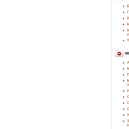
Б
Г
К
М
М
к
Т
М
А
М
П
М
п
Н
О
С
С
У
Э
к