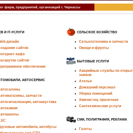
ог фирм, предприятий, организаций г. Черкассы
B И IT-УСЛУГИ
СЕЛЬСКОЕ ХОЗЯЙСТВО
eb-дизайн
Сельхозтехника и запчасти
оздание сайтов
Овощи и фрукты
нтернет-кафе
аскрутка сайтов
БЫТОВЫЕ УСЛУГИ
рограммное обеспечение
Аварийные службы по откры
замков
ВТОМОБИЛИ, АВТОСЕРВИС
Ателье
Домашний персонал
втосалоны
Уборка помещений
втомагазины, запчасти
Химчистка, прачечная
втосигнализация, автоакустика
Сантехнические услуги
втохимия
Автошколы
СМИ, ПОЛИГРАФИЯ, РЕКЛАМА
АЗС
рузовые автомобили, автобусы
Газеты