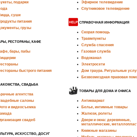
укеты, подарки
Эфирное телевидение
Вода
Спутниковое телевидение
ицца, суши
родукты питания
СПРАВОЧНАЯ ИНФОРМАЦИЯ
окументы, грузы
Скорая помощь
Травмпункты
РЫ, РЕСТОРАНЫ, КАФЕ
Служба спасения
афе, бары, пабы
Газовая служба
иццерии
Водоканал
естораны
Электросети
естораны быстрого питания
Дом траура. Ритуальные услу
Безвозмездная правовая пом
НАКОМСТВА, СВАДЬБА
ТОВАРЫ ДЛЯ ДОМА И ОФИСА
рачные агентства
вадебные салоны
Антиквариат
ото и видеосъемка
Белье, интимные товары
амада
Жалюзи, ролеты
рганизация свадеб
Двери и окна: деревянные,
металлические, металлоплас
Книжные магазины
ЛЬТУРА, ИСКУССТВО, ДОСУГ