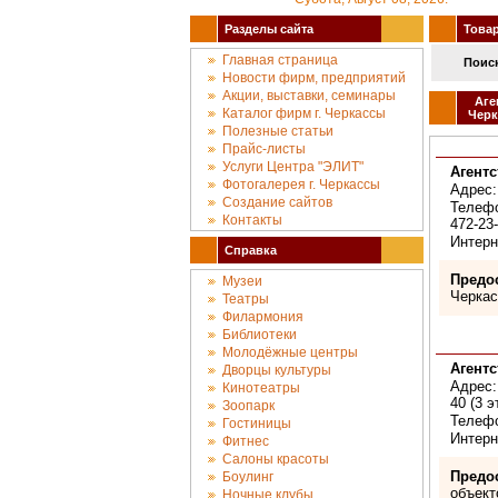
Разделы сайта
Товары
Главная страница
Поиск
Новости фирм, предприятий
Акции, выставки, семинары
Аге
Каталог фирм г. Черкассы
Черк
Полезные статьи
Прайс-листы
Услуги Центра "ЭЛИТ"
Агентс
Фотогалерея г. Черкассы
Адрес: 
Создание сайтов
Телефон
Контакты
472-23
Интерн
Справка
Предо
Музеи
Черкас
Театры
Филармония
Библиотеки
Молодёжные центры
Агент
Дворцы культуры
Адрес:
Кинотеатры
40 (3 э
Зоопарк
Телефо
Гостиницы
Интерн
Фитнес
Салоны красоты
Предо
Боулинг
объект
Ночные клубы