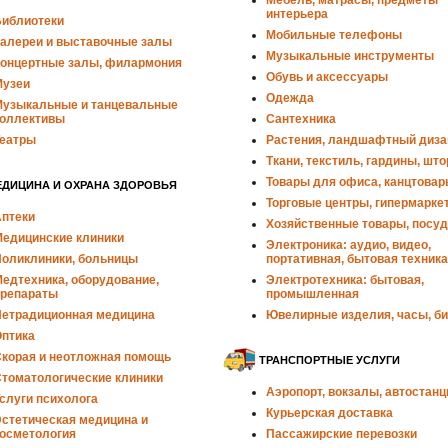
Мебель, матрасы, предметы
интерьера
иблиотеки
Мобильные телефоны
алереи и выставочные залы
Музыкальные инструменты
онцертные залы, филармония
Обувь и аксессуары
узеи
Одежда
узыкальные и танцевальные
оллективы
Сантехника
еатры
Растения, ландшафтный диза
Ткани, текстиль, гардины, шт
Товары для офиса, канцтовар
ЕДИЦИНА И ОХРАНА ЗДОРОВЬЯ
Торговые центры, гипермарке
птеки
Хозяйственные товары, посуд
едицинские клиники
Электроника: аудио, видео,
оликлиники, больницы
портативная, бытовая техника
едтехника, оборудование,
Электротехника: бытовая,
репараты
промышленная
етрадиционная медицина
Ювелирные изделия, часы, б
птика
корая и неотложная помощь
ТРАНСПОРТНЫЕ УСЛУГИ
томатологические клиники
Аэропорт, вокзалы, автостанц
слуги психолога
Курьерская доставка
стетическая медицина и
осметология
Пассажирские перевозки