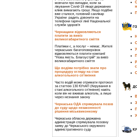
С
мовчати про випадки, коли за
лікування Covid-19 лікарі державних
клінік вимагають гроші. Якщо подібне
П
вже сталося, головний санлікар
України радить дзвонити на
телефони гарячої лінії Національної
служби здоров'я
Г
Черкащани відмовляються
платити за вивіз
Н
великогабаритного сміття
О
Платіжки є, а послуг – немає. Жителі
У
черкаських багатоповерхівок
відмовляються платити компанії
П
"Нова якість. Благоустрій" за вивіз
великогабаритного сміття
Р
с
Що водіям потрібно знати про
процедуру огляду на стан
С
алкогольного сп’яніння
Часто водій може отримати протокол
за статтею 130 КУпАП (Керування в
Д
стані алкогольного сп’яніння) навіть
коли він не вживав алкоголь, а лише
В
через незнання закону
З
Черкаська ОДА спрямувала позов
до суду щодо незаконності
П
рішення міськвиконкому
У
Черкаська обласна державна
адміністрація спрямувала позовну
заяву до Черкаського окружного
адміністративного суду
КУ