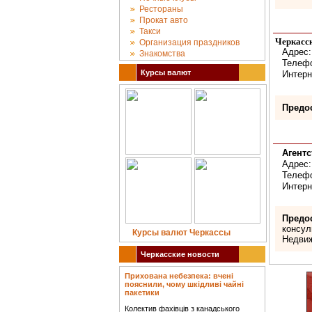
Рестораны
Прокат авто
Такси
Черкасск
Организация праздников
Адрес:
Знакомства
Телефон
Курсы валют
Интерн
Предо
Агент
Адрес:
Телефо
Интерн
Предо
консул
Курсы валют Черкассы
Недвиж
Черкасские новости
Прихована небезпека: вчені
пояснили, чому шкідливі чайні
пакетики
Колектив фахівців з канадського