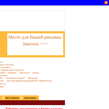
Место для Вашей рекламы.
Заказать >>>
тов
ные участки
сы валют
справочник туриста
имия
|
тюнинг
|
запчасти
|
шины
краине
ки
|
интернет-радио
|
фильмы
тов
|
организация мероприятий
|
знакомства
кассы
ира
рестораны
магазины
Добавить предприятие в бизнес-каталог