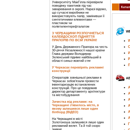
Університету МакГілла перевірили
поведінку пакетиків під час
Катал
заварювання в окропі. Наразі відомо,
що сучасні виробники не
використовують папір, замінивши її
синтетичними елементами —
пластиком чи
поліетилентерефталатом
WE
З ЧЕРКАЩИНИ РОЗПОЧНЕТЬСЯ
КАЛЕЙДОСКОП ПІДНЯТТЯ
ПРАПОРІВ ПО ВСІЙ УКРАЇНІ!
W
С
У День Державного Прапора на честь
30-річчя Незалежності нашої країни
И
Глава держави Володимир
Зеленський підніме найбільший в
Р
області синьо-жовтий стяг
П
У Черкасах перевірять рекламні
конструкції
Операторів зовнішньої реклами в
А
Черкасах зобов’язали провести
інвентаризацію встановлених
А
конструкцій. Про це повідомив
директор департаменту архітектури
А
та містобудування
А
Зачистка від реклами: на
Черкащині з’явилось місто, в
А
якому залишився лише один
білборд (ВІДЕО)
На Черкащині в місті
Золотоноша залишився лише один
Г
рекламний велет. Та й той скоро
зникне