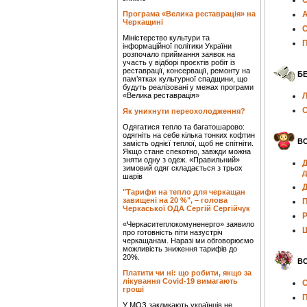
О
Програма «Велика реставрація» на
А
Черкащині
С
Міністерство культури та
П
інформаційної політики України
розпочало приймання заявок на
участь у відборі проєктів робіт із
реставрації, консервації, ремонту на
Б
пам’ятках культурної спадщини, що
будуть реалізовані у межах програми
«Велика реставрація»
Л
О
Як уникнути переохолодження?
Одягатися тепло та багатошарово:
одягніть на себе кілька тонких кофтин
ВС
замість однієї теплої, щоб не спітніти.
Якщо стане спекотно, завжди можна
зняти одну з одеж. «Правильний»
Д
зимовий одяг складається з трьох
д
шарів
Д
"Тарифи на тепло для черкащан
завищені на 20 %", – голова
П
Черкаської ОДА Сергій Сергійчук
Р
«Черкаситеплокомуненерго» заявило
Ш
про готовність піти назустріч
черкащанам. Наразі ми обговорюємо
можливість зниження тарифів до
20%.
ВС
Платити чи ні: що робити, якщо за
лікування Covid-19 вимагають
О
гроші
П
У МОЗ закликають українців не