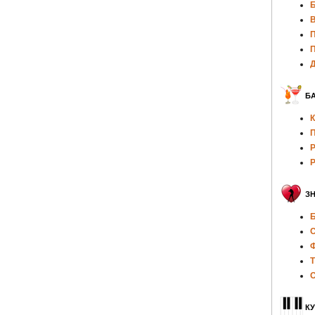
Б
П
П
Д
БА
К
П
Р
Р
З
Б
С
Ф
Т
О
КУ