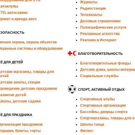
борудование для СТО
Журналы
втоклубы
Радиостанции
ТО, автосервис
Телеканалы
рокат и аренда авто
Деловые справочники
Полиграфические услуги
ЕЗОПАСНОСТЬ
Рекламные агентства
Реклама в Интернет
ичная охрана, охрана объектов
хранные системы и оборудование
БЛАГОТВОРИТЕЛЬНОСТЬ
Ё ДЛЯ ДЕТЕЙ
Благотворительные фонды
Детские дома, школы-интерн
етские магазины, товары для
етей
Социальные службы
етские школы, секции
роведение детских праздников
СПОРТ, АКТИВНЫЙ ОТДЫХ
азвитие детей
Спортивные клубы
колы, детские садики
Спортивные организации
Бассейны, дворцы спорта
Ё ДЛЯ ПРАЗДНИКА
Спортмагазины, товары для 
рганизация праздников
Школы танца
одарки, букеты, торты
Фитнес