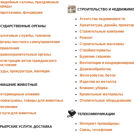
вадебные салоны, праздничные
наряды
СТРОИТЕЛЬСТВО И НЕДВИЖИМ
иротехника, феерверки
Агентства недвижимости
Архитектура, дизайн, проекти
ОСУДАРСТВЕННЫЕ ОРГАНЫ
Строительные компании
алоговые службы, таможня
Ремонт
рганы местного самоуправления
Строительные магазины
правления
Стройматериалы
равоохранительные органы
Бурение скважин
егистрация актов гражданского
Вентиляция и кондициониров
остояния
Деревообработка
уды, прокуратура, милиция
Железобетон, бетон
Изделия из металла
ОМАШНИЕ ЖИВОТНЫЕ
Клининг, уборка
етеринарные клиники
Кровельные материалы
оомагазины, товары для животных
Отопительное оборудование
итомники
слуги для животных
ТЕЛЕКОММУНИКАЦИИ
Интернет провайдеры
РЬЕРСКИЕ УСЛУГИ. ДОСТАВКА
Связь, телефония