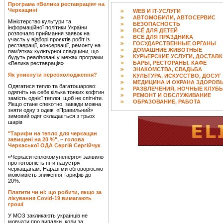
Програма «Велика реставрація» на
Черкащині
WEB И IT-УСЛУГИ
АВТОМОБИЛИ, АВТОСЕРВИС
Міністерство культури та
БЕЗОПАСНОСТЬ
інформаційної політики України
ВСЁ ДЛЯ ДЕТЕЙ
розпочало приймання заявок на
ВСЁ ДЛЯ ПРАЗДНИКА
участь у відборі проєктів робіт із
ГОСУДАРСТВЕННЫЕ ОРГАНЫ
реставрації, консервації, ремонту на
ДОМАШНИЕ ЖИВОТНЫЕ
пам’ятках культурної спадщини, що
КУРЬЕРСКИЕ УСЛУГИ, ДОСТАВ
будуть реалізовані у межах програми
БАРЫ, РЕСТОРАНЫ, КАФЕ
«Велика реставрація»
ЗНАКОМСТВА, СВАДЬБА
Як уникнути переохолодження?
КУЛЬТУРА, ИСКУССТВО, ДОСУГ
МЕДИЦИНА И ОХРАНА ЗДОРОВ
Одягатися тепло та багатошарово:
РАЗВЛЕЧЕНИЯ, НОЧНЫЕ КЛУБ
одягніть на себе кілька тонких кофтин
РЕМОНТ И ОБСЛУЖИВАНИЕ
замість однієї теплої, щоб не спітніти.
ОБРАЗОВАНИЕ, РАБОТА
Якщо стане спекотно, завжди можна
зняти одну з одеж. «Правильний»
зимовий одяг складається з трьох
шарів
"Тарифи на тепло для черкащан
завищені на 20 %", – голова
Черкаської ОДА Сергій Сергійчук
«Черкаситеплокомуненерго» заявило
про готовність піти назустріч
черкащанам. Наразі ми обговорюємо
можливість зниження тарифів до
20%.
Платити чи ні: що робити, якщо за
лікування Covid-19 вимагають
гроші
У МОЗ закликають українців не
мовчати про випадки, коли за