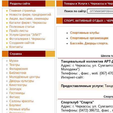
Разделы сайта
Товары и Услуги г. Черкассы и Че
Главная страница
Поиск по сайту:
Новости фирм, предприятий
Акции, выставки, семинары
СПОРТ, АКТИВНЫЙ ОТДЫХ :: ЧЕ
Каталог фирм г. Черкассы
Полезные статьи
Прайс-листы
Спортивные клубы
Услуги Центра "ЭЛИТ"
Спортивные организации
Фотогалерея г. Черкассы
Создание сайтов
Бассейн. Дворцы спорта.
Контакты
Справка
Школа т
Музеи
Танцевальный коллектив АРТ-
Театры
Адрес: г. Черкассы, ул. Сумгаитс
Филармония
Молодежи")
Библиотеки
Телефоны: , факс , моб. (067) 47
Молодёжные центры
Интернет-сайт:
Дворцы культуры
Кинотеатры
Предоставляемые услуги:
Танце
Зоопарк
Гостиницы
Спорт
Фитнес
Салоны красоты
Спортклуб "Спарта"
Боулинг
Адрес: г. Черкассы, ул. Сумгаитс
Ночные клубы
Телефоны: (0472) 386711, факс , 