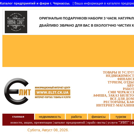
Каталог предприятий и фирм г. Черкассы.
[ Ваша информация в каталоге предприятий
ОРИГІНАЛЬНІ ПОДАРУНКОВІ НАБОРИ З ЧАЄМ. НАТУРАЛЬН
ДБАЙЛИВО ЗІБРАНО ДЛЯ ВАС В ЕКОЛОГІЧНО ЧИСТИХ К
ТОВАРЫ И УСЛУГ
НЕДВИЖИМОСТ
ФИНАНС
ТУРИЗМ, ОТДЫ
АВТ
РАБОТ
СМИ ЧЕРКАСС
АФИША, ЗАКАЗ БИЛЕТО
ВСЕ ДЛЯ ДОМ
РЕСТОРАНЫ, КАФ
ИНТЕРНЕТ-МАГАЗИН
главная
недвижимость
работа
финансы
туризм
новости, акции, презентации
|
каталог предприятий
|
прайс-листы
|
услуги "ЭЛИТ"
|
ф
Субота, Август 08, 2026.