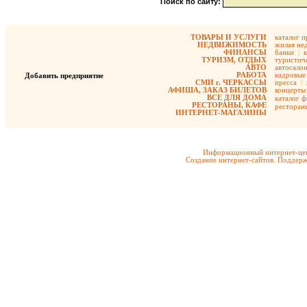
Поиск по сайту:
ТОВАРЫ И УСЛУГИ
каталог 
НЕДВИЖИМОСТЬ
жилая не
ФИНАНСЫ
банки
|
ТУРИЗМ, ОТДЫХ
туристиче
АВТО
автосало
РАБОТА
кадровые 
Добавить предприятие
СМИ г. ЧЕРКАССЫ
пресса
|
АФИША, ЗАКАЗ БИЛЕТОВ
концерты
ВСЕ ДЛЯ ДОМА
каталог 
РЕСТОРАНЫ, КАФЕ
ресторан
ИНТЕРНЕТ-МАГАЗИНЫ
Информационный интернет-цен
Создание интернет-сайтов. Поддерж