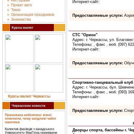
Рестораны
Интернет-сайт:
Прокат авто
Такси
Организация праздников
Предоставляемые услуги:
Аэроб
Знакомства
Курсы валют
СТС "Орион"
Адрес: г. Черкассы, ул. Благовес
Телефоны: , факс , моб. (097) 62
Интернет-сайт:
Предоставляемые услуги:
Обуче
Спортивно-танцевальный клуб
Адрес: г. Черкассы, бул. Шевченк
Телефоны: , факс , моб. (093) 16
Курсы валют Черкассы
Интернет-сайт:
Черкасские новости
Предоставляемые услуги:
Спорт
Прихована небезпека: вчені
пояснили, чому шкідливі чайні
пакетики
Колектив фахівців з канадського
Дворцы спорта, бассейны г. Ч
Університету МакГілла перевірили