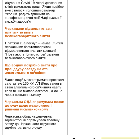
лікування Covid-19 лікарі державних
клінік вимагають гроші. Якщо подібне
вже сталося, головний санлікар
України радить дзвонити на
телефони гарячої лінії Національної
служби здоров'я
Черкащани відмовляються
платити за вивіз
великогабаритного сміття
Платіжки є, а послуг – немає. Жителі
черкаських багатоповерхівок
відмовляються платити компанії
"Нова якість. Благоустрій" за вивіз
великогабаритного сміття
Що водіям потрібно знати про
процедуру огляду на стан
алкогольного сп’яніння
Часто водій може отримати протокол
за статтею 130 КУпАП (Керування в
стані алкогольного сп’яніння) навіть
коли він не вживав алкоголь, а лише
через незнання закону
Черкаська ОДА спрямувала позов
до суду щодо незаконності
рішення міськвиконкому
Черкаська обласна державна
адміністрація спрямувала позовну
заяву до Черкаського окружного
адміністративного суду