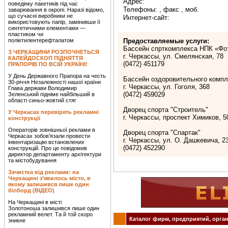
Адрес:
поведінку пакетиків під час
Телефоны: , факс , моб.
заварювання в окропі. Наразі відомо,
що сучасні виробники не
Интернет-сайт:
використовують папір, замінивши її
синтетичними елементами —
пластиком чи
поліетилентерефталатом
Предоставляемые услуги:
Бассейн спрткомплекса НПК «Фо
З ЧЕРКАЩИНИ РОЗПОЧНЕТЬСЯ
г. Черкассы, ул. Смелянская, 78
КАЛЕЙДОСКОП ПІДНЯТТЯ
(0472) 451179
ПРАПОРІВ ПО ВСІЙ УКРАЇНІ!
У День Державного Прапора на честь
Бассейн оздоровительного компл
30-річчя Незалежності нашої країни
г. Черкассы, ул. Гоголя, 368
Глава держави Володимир
(0472) 459029
Зеленський підніме найбільший в
області синьо-жовтий стяг
Дворец спорта "Строитель"
У Черкасах перевірять рекламні
г. Черкассы, проспект Химиков, 5
конструкції
Операторів зовнішньої реклами в
Дворец спорта "Спартак"
Черкасах зобов’язали провести
г. Черкассы, ул. О. Дашкевича, 2
інвентаризацію встановлених
(0472) 452290
конструкцій. Про це повідомив
директор департаменту архітектури
та містобудування
Зачистка від реклами: на
Черкащині з’явилось місто, в
якому залишився лише один
білборд (ВІДЕО)
На Черкащині в місті
Золотоноша залишився лише один
рекламний велет. Та й той скоро
Каталог фирм, предприятий, орган
зникне