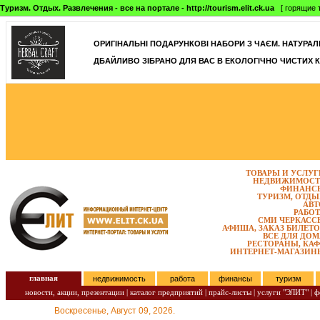
Туризм. Отдых. Развлечения - все на портале - http://tourism.elit.ck.ua
[ горящие т
ОРИГІНАЛЬНІ ПОДАРУНКОВІ НАБОРИ З ЧАЄМ. НАТУРАЛЬН
ДБАЙЛИВО ЗІБРАНО ДЛЯ ВАС В ЕКОЛОГІЧНО ЧИСТИХ К
ТОВАРЫ И УСЛУГ
НЕДВИЖИМОСТ
ФИНАНС
ТУРИЗМ, ОТДЫ
АВТ
РАБОТ
СМИ ЧЕРКАСС
АФИША, ЗАКАЗ БИЛЕТО
ВСЕ ДЛЯ ДОМ
РЕСТОРАНЫ, КАФ
ИНТЕРНЕТ-МАГАЗИН
главная
недвижимость
работа
финансы
туризм
новости, акции, презентации
|
каталог предприятий
|
прайс-листы
|
услуги "ЭЛИТ"
|
ф
Воскресенье, Август 09, 2026.