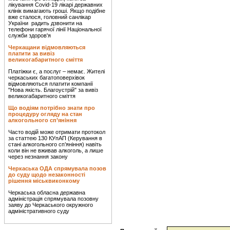
лікування Covid-19 лікарі державних
клінік вимагають гроші. Якщо подібне
вже сталося, головний санлікар
України радить дзвонити на
телефони гарячої лінії Національної
служби здоров'я
Черкащани відмовляються
платити за вивіз
великогабаритного сміття
Платіжки є, а послуг – немає. Жителі
черкаських багатоповерхівок
відмовляються платити компанії
"Нова якість. Благоустрій" за вивіз
великогабаритного сміття
Що водіям потрібно знати про
процедуру огляду на стан
алкогольного сп’яніння
Часто водій може отримати протокол
за статтею 130 КУпАП (Керування в
стані алкогольного сп’яніння) навіть
коли він не вживав алкоголь, а лише
через незнання закону
Черкаська ОДА спрямувала позов
до суду щодо незаконності
рішення міськвиконкому
Черкаська обласна державна
адміністрація спрямувала позовну
заяву до Черкаського окружного
адміністративного суду