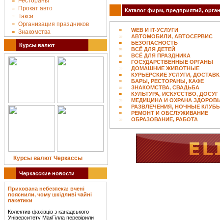
Рестораны
Прокат авто
Каталог фирм, предприятий, орган
Такси
Организация праздников
WEB И IT-УСЛУГИ
Знакомства
АВТОМОБИЛИ, АВТОСЕРВИС
БЕЗОПАСНОСТЬ
Курсы валют
ВСЁ ДЛЯ ДЕТЕЙ
ВСЁ ДЛЯ ПРАЗДНИКА
ГОСУДАРСТВЕННЫЕ ОРГАНЫ
ДОМАШНИЕ ЖИВОТНЫЕ
КУРЬЕРСКИЕ УСЛУГИ, ДОСТАВ
БАРЫ, РЕСТОРАНЫ, КАФЕ
ЗНАКОМСТВА, СВАДЬБА
КУЛЬТУРА, ИСКУССТВО, ДОСУГ
МЕДИЦИНА И ОХРАНА ЗДОРОВ
РАЗВЛЕЧЕНИЯ, НОЧНЫЕ КЛУБ
РЕМОНТ И ОБСЛУЖИВАНИЕ
ОБРАЗОВАНИЕ, РАБОТА
Курсы валют Черкассы
Черкасские новости
Прихована небезпека: вчені
пояснили, чому шкідливі чайні
пакетики
Колектив фахівців з канадського
Університету МакГілла перевірили