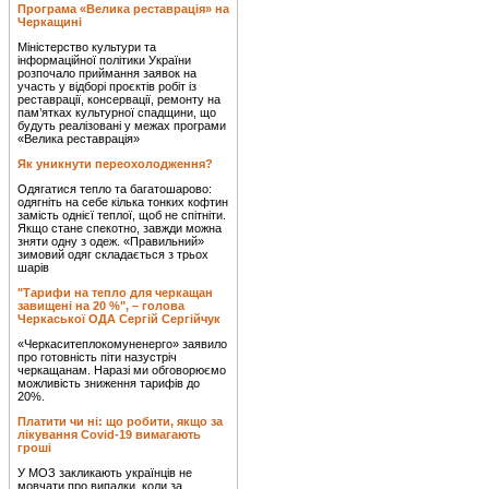
Програма «Велика реставрація» на
Черкащині
Міністерство культури та
інформаційної політики України
розпочало приймання заявок на
участь у відборі проєктів робіт із
реставрації, консервації, ремонту на
пам’ятках культурної спадщини, що
будуть реалізовані у межах програми
«Велика реставрація»
Як уникнути переохолодження?
Одягатися тепло та багатошарово:
одягніть на себе кілька тонких кофтин
замість однієї теплої, щоб не спітніти.
Якщо стане спекотно, завжди можна
зняти одну з одеж. «Правильний»
зимовий одяг складається з трьох
шарів
"Тарифи на тепло для черкащан
завищені на 20 %", – голова
Черкаської ОДА Сергій Сергійчук
«Черкаситеплокомуненерго» заявило
про готовність піти назустріч
черкащанам. Наразі ми обговорюємо
можливість зниження тарифів до
20%.
Платити чи ні: що робити, якщо за
лікування Covid-19 вимагають
гроші
У МОЗ закликають українців не
мовчати про випадки, коли за