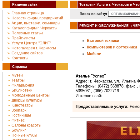
Разделы сайта
Товары и Услуги г. Черкассы и Че
Главная страница
Поиск по сайту:
Новости фирм, предприятий
Акции, выставки, семинары
РЕМОНТ И ОБСЛУЖИВАНИЕ :: ЧЕ
Каталог фирм г. Черкассы
Полезные статьи
Прайс-листы
Бытовой техники
Услуги Центра "ЭЛИТ"
Компьютеров и оргтехники
Фотогалерея г. Черкассы
Создание сайтов
Мебели
Контакты
Справка
Музеи
Ателье "Успех"
Театры
Адрес: г. Черкассы, ул. Ильина 46
Филармония
Телефоны: (0472) 568878, факс , м
Библиотеки
5395031, (066) 7022719
Молодёжные центры
Интернет-сайт:
Дворцы культуры
Кинотеатры
Предоставляемые услуги:
Ремо
Зоопарк
Гостиницы
Фитнес
Салоны красоты
Боулинг
Ночные клубы