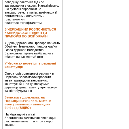
поведінку пакетиків під час
заварювання в окропі. Наразі відомо,
що сучасні виробники не
використовують папір, замінивши її
синтетичними елементами —
пластиком чи
поліетилентерефталатом
З ЧЕРКАЩИНИ РОЗПОЧНЕТЬСЯ
КАЛЕЙДОСКОП ПІДНЯТТЯ
ПРАПОРІВ ПО ВСІЙ УКРАЇНІ!
У День Державного Прапора на честь
30-річчя Незалежності нашої країни
Глава держави Володимир
Зеленський підніме найбільший в
області синьо-жовтий стяг
У Черкасах перевірять рекламні
конструкції
Операторів зовнішньої реклами в
Черкасах зобов’язали провести
інвентаризацію встановлених
конструкцій. Про це повідомив
директор департаменту архітектури
та містобудування
Зачистка від реклами: на
Черкащині з’явилось місто, в
якому залишився лише один
білборд (ВІДЕО)
На Черкащині в місті
Золотоноша залишився лише один
рекламний велет. Та й той скоро
зникне