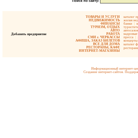
Поиск по сайту:
ТОВАРЫ И УСЛУГИ
каталог 
НЕДВИЖИМОСТЬ
жилая не
ФИНАНСЫ
банки
|
ТУРИЗМ, ОТДЫХ
туристиче
АВТО
автосало
РАБОТА
кадровые 
Добавить предприятие
СМИ г. ЧЕРКАССЫ
пресса
|
АФИША, ЗАКАЗ БИЛЕТОВ
концерты
ВСЕ ДЛЯ ДОМА
каталог 
РЕСТОРАНЫ, КАФЕ
ресторан
ИНТЕРНЕТ-МАГАЗИНЫ
Информационный интернет-цен
Создание интернет-сайтов. Поддерж